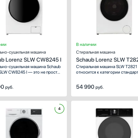
ть все
чии
В наличии
ьно-сушильная машина
Стиральная машина
ub Lorenz SLW CW8245 I
Schaub Lorenz SLW T28
ьно-сушильная машина Schaub
Стиральная машина SLW T2821
 SLW CW8245 I — это не просто
относится к категории стандар
й прибор, а инвестиция
и имеет глубину 55,7 см, вмеща
орт и драгоценное время. Это
кг белья. Машина оснащена
90
54 990
руб.
руб.
огическое чудо, органично
инверторным мотором: благод
ающееся в современный ритм
этому она работает тише станд
 избавляя от рутинных хлопот
машин, экономно расходует
 ощущение свободы.
электроэнергию и прослужит д
4