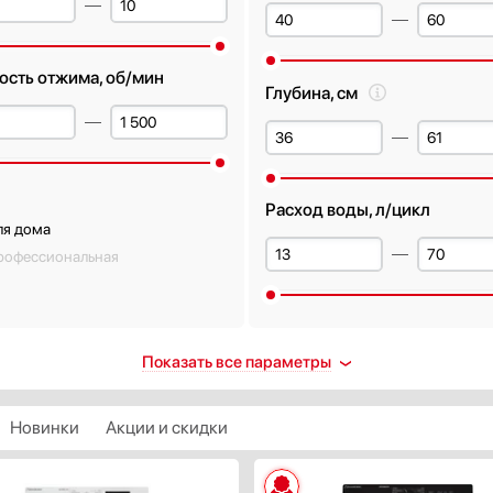
ость отжима, об/мин
Глубина, см
Расход воды, л/цикл
ля дома
рофессиональная
лей
Уровень шума при стирке, д
Показать все параметры
ть
Новинки
Акции и скидки
с энергопотребления
Уровень шума при отжиме, 