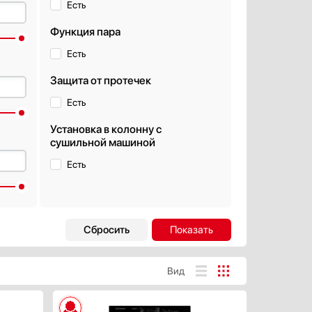
Есть
Функция пара
Есть
Защита от протечек
Есть
Установка в колонну с
сушильной машиной
Есть
Б
Дополнительные
функции
Датчик контроля чистоты воды
Вид
(AquaSensor)
Трехмерный сенсор
дБ
Датчик прозрачности воды