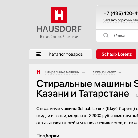
+7 (495) 120-4
Заказать обратный зв
Поиск
Каталог товаров
Schaub Lorenz
Стиральные машины
Schaub Lorenz
Стиральные машины Sc
Аксессуары
AEG
Казани и Татарстане
Аксессуары и принадлежности
Asko
Акустические системы
Bosch
Аромастанции
Brandt
Стиральные машины Schaub Lorenz (Шауб Лоренц) о
Барбекю
De Dietrich
скидки и акции, модели от 32900 руб., поможем вы
Беспроводные акустические системы
Electrolux
отзывы покупателей и мнения специалистов, а такж
Блендеры
Gaggenau
Подборки
Вакуумные упаковщики
Gorenje