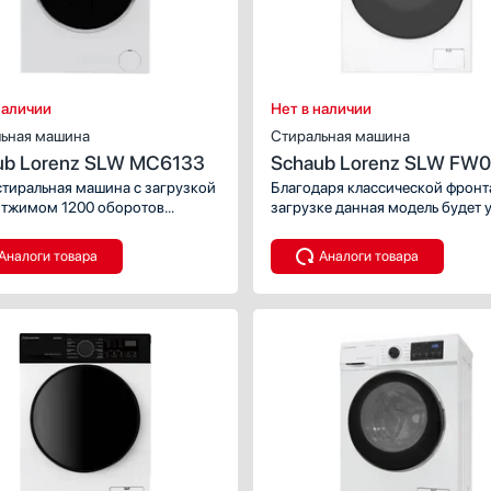
наличии
Нет в наличии
ьная машина
Стиральная машина
ub Lorenz SLW MC6133
Schaub Lorenz SLW FW
ISA
стиральная машина с загрузкой
Благодаря классической фронт
 отжимом 1200 оборотов
загрузке данная модель будет 
ту. По сравнению
и привычна каждому. Максима
ыдущими моделями эта машина
скорость отжима — 1400 оборо
Аналоги товара
Аналоги товара
увеличенную скорость
минуту. Объем сухого белья, к
 — до 1200 об/мин и более
можно загрузить в барабан, — 1
й класс отжима В.
Для стирки разных тканей,
повседневных и праздничных 
можно использовать специальн
режимы, общее количество: 14 