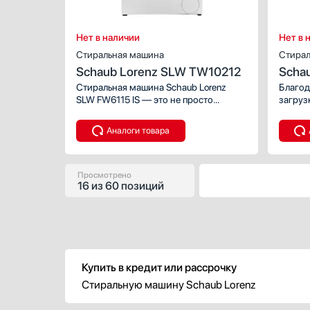
Нет в наличии
Нет в 
Стиральная машина
Стирал
Schaub Lorenz SLW TW10212
Scha
Стиральная машина Schaub Lorenz
Благод
SLW FW6115 IS — это не просто
загруз
агрегат для стирки, это настоящий
и прив
компаньон в поддержании чистоты
скорос
Аналоги товара
и свежести вашего гардероба. В её
минуту
элегантном корпусе из нержавеющей
можно 
стали скрывается мощный арсенал
Для ст
технологий, призванных облегчить
повсед
Просмотрено
16
из
60 позиций
вашу жизнь и сохранить
можно 
первозданный вид любимых вещей.
режимы
Купить в кредит или рассрочку
Стиральную машину Schaub Lorenz