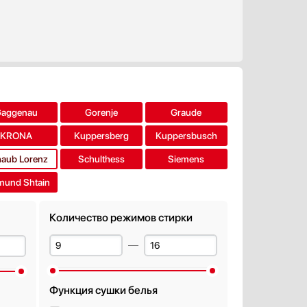
Gaggenau
Gorenje
Graude
KRONA
Kuppersberg
Kuppersbusch
aub Lorenz
Schulthess
Siemens
mund Shtain
Количество режимов стирки
Функция сушки белья