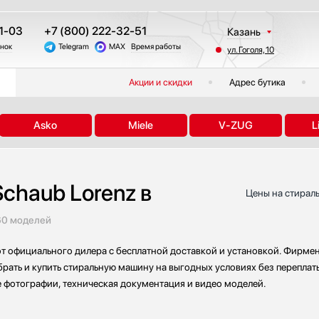
1-03
+7 (800) 222-32-51
Казань
онок
Telegram
MAX
Время работы
ул. Гоголя, 10
Москва
Санкт-Петербург
Акции и скидки
Адрес бутика
Краснодар
Екатеринбург
Asko
Miele
V-ZUG
L
Тюмень
Новосибирск
Челябинск
haub Lorenz в
Другие регионы
Цены на стираль
60 моделей
т официального дилера с бесплатной доставкой и установкой. Фирмен
брать и купить стиральную машину на выгодных условиях без переплаты
е фотографии, техническая документация и видео моделей.