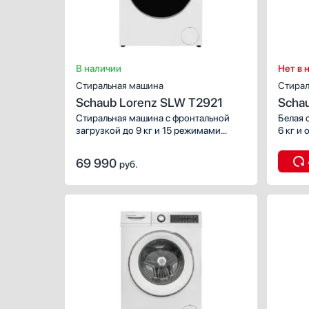
В наличии
Нет в 
Стиральная машина
Стирал
Schaub Lorenz SLW T2921
Scha
Стиральная машина с фронтальной
Белая 
загрузкой до 9 кг и 15 режимами
6 кг и
стирки для разных типов ткани.
в мину
Инверторный мотор гарантирует
с пред
69 990
руб.
эффективную и экономичную стирку.
имеет 
Модель имеет несколько уровней
отжима
защиты: от протечек, дисбаланса
высоки
и неисправностей.