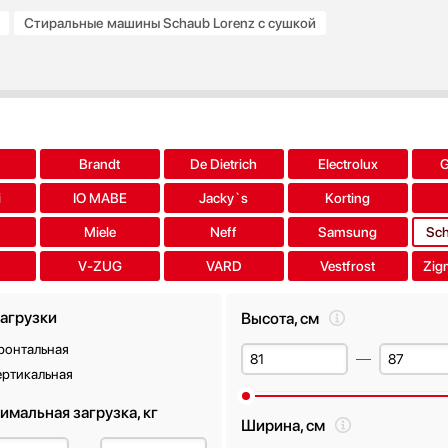
Стиральные машины Schaub Lorenz с сушкой
Brandt
De Dietrich
Electrolux
i
IO MABE
Jacky`s
Korting
Miele
Neff
Samsung
Sch
V-ZUG
VARD
Vestfrost
Zig
загрузки
Высота, см
ронтальная
ертикальная
имальная загрузка, кг
Ширина, см