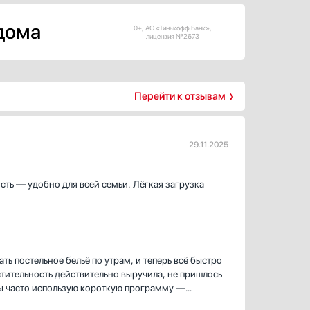
 дома
0+, АО «Тинькофф Банк»,
лицензия №2673
Перейти к отзывам
29.11.2025
сть — удобно для всей семьи. Лёгкая загрузка
ь постельное бельё по утрам, и теперь всё быстро
тительность действительно выручила, не пришлось
ды часто использую короткую программу —
ербыструю пятнадцатиминутку, когда нужно