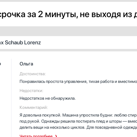
рочка за 2 минуты, не выходя из
х Schaub Lorenz
Ольга
я
Достоинства:
Понравилась простота управления, тихая работа и вместимо
Недостатки:
Недостатков не обнаружила.
Комментарий:
Я довольна покупкой. Машина упростила будни: люблю стират
под рукой. Однажды решила постирать плед и шторы — вмес
делить вещи на несколько циклов. Для повседневной одеж
экономно и бережно, а для спортивной формы включаю суп
Читать подробнее