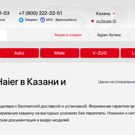
1-03
+7 (800) 222-32-51
Казань
онок
Telegram
MAX
Время работы
ул. Гоголя, 10
Москва
Санкт-Петербург
Акции и скидки
Адрес бутика
Краснодар
Екатеринбург
Asko
Miele
V-ZUG
L
Тюмень
Новосибирск
Челябинск
ier в Казани и
Другие регионы
Цены на стиральные
дилера с бесплатной доставкой и установкой. Фирменная гарантия пр
тиральную машину на выгодных условиях без переплаты. Новинки и хит
ская документация и видео моделей.