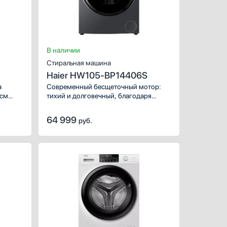
Управление:
Количество режимов стир
Ширина (см):
Глубина (см):
В наличии
Стиральная машина
Haier HW105-BP14406S
а
Современный бесщеточный мотор:
 см
тихий и долговечный, благодаря
уменьшению точек трения.
й
Инверторный контроль мощности
64 999
руб.
302A
снижает расход электроэнергии.
антией
лыша,
ХАРАКТЕРИСТИКИ
вать
Тип установки:
отде
Цвет
Максимальная загрузка (к
Скорость отжима (об/мин
Управление:
электром