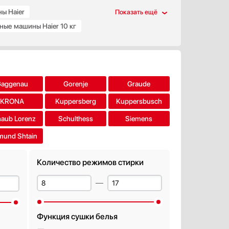
ы Haier
ные машины Haier 10 кг
er 70 см высота
Gaggenau
Gorenje
Graude
KRONA
Kuppersberg
Kuppersbusch
aub Lorenz
Schulthess
Siemens
mund Shtain
Количество режимов стирки
Функция сушки белья