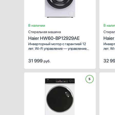
В наличии
В нали
Стиральная машина
Стирал
Haier HW60-BP12929AE
Haie
Инверторный мотор с гарантией 12
Инверт
лет. Wi-Fi управление — управление
лет. Wi-Fi управление — управление
с помощью смартфона или планшета.
с помо
Auto weighing — функция
Auto w
31 999
32 9
руб.
автовзвешивания. i-Refresh — быстрое
автовзвешивани
освежение и удаление запахов. Smart
освежен
Dual Spray — чистота стекла двери
Dual S
и манжеты люка.
и манж
5