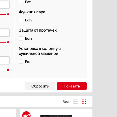
Есть
Функция пара
Есть
Защита от протечек
Есть
Установка в колонну с
сушильной машиной
Есть
Б
Дополнительные
функции
Датчик контроля чистоты воды
Вид
(AquaSensor)
Трехмерный сенсор
дБ
Датчик прозрачности воды