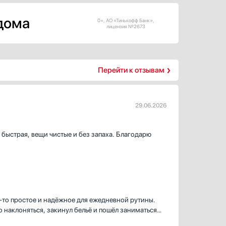
 дома
0+, АО «Тинькофф Банк»,
лицензия №2673
Перейти к отзывам
29.06.2026
быстрая, вещи чистые и без запаха. Благодарю
о‑то простое и надёжное для ежедневной рутины.
о наклоняться, закинул бельё и пошёл заниматься
е вещи и спортивную форму — есть отдельные