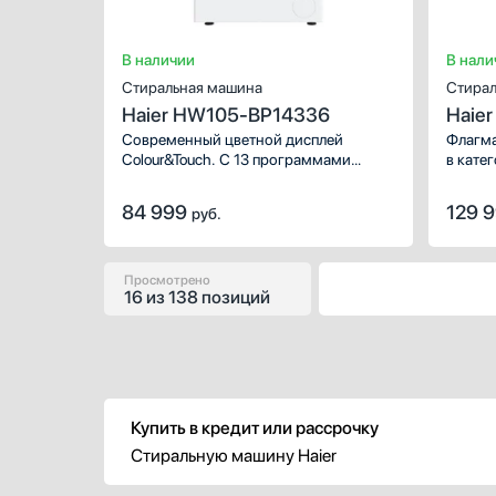
В наличии
В нали
Стиральная машина
Стирал
Haier HW105-BP14336
Haie
Современный цветной дисплей
Флагма
Colour&Touch. С 13 программами
в кате
стирки. С помощью удобного
Знаком
поворотного селектора выбирайте
функци
84 999
129 
руб.
любую из программ на ярком цветном
новой 
дисплее.
Просмотрено
16
из
138 позиций
Купить в кредит или рассрочку
Стиральную машину Haier