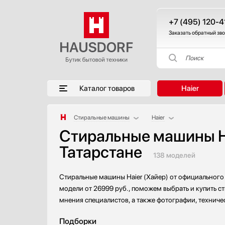
+7 (495) 120-4
Заказать обратный зв
Поиск
Каталог товаров
Haier
Стиральные машины
Haier
Стиральные машины Ha
Аксессуары
AEG
Татарстане
Аксессуары и принадлежности
Asko
138 моделей
Акустические системы
Bosch
Аромастанции
Brandt
Стиральные машины Haier (Хайер) от официального 
Барбекю
De Dietrich
модели от 26999 руб., поможем выбрать и купить с
Беспроводные акустические системы
Electrolux
мнения специалистов, а также фотографии, техниче
Блендеры
Gaggenau
Подборки
Вакуумные упаковщики
Gorenje