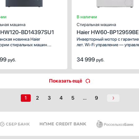
чии
В наличии
ьная машина
Стиральная машина
r HW120-BD14397SU1
Haier HW60-BP12959BE
нская новинка Haier
Инверторный мотор с гарантие
гории стиральных машин.
лет. Wi-Fi управление — управление
ый пользователям передовой
с помощью смартфона или план
онал дополняется совершенно
Барабан Pillow — бережное
999
34 999
руб.
руб.
технологией Fresh Air System.
отстирывание даже деликатных
тканей. Smart Dual Spray — чистота
стекла двери и манжеты люка.
Aquastop — защита от протечек
Показать ещё
Паровая программа — пар осв
одежду и удалит складки.
1
2
3
4
5
...
9