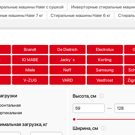
иральные машины Haier с сушкой
Инверторные стиральные машин
ные машины Haier 7 кг
Стиральные машины Haier 6 кг
Стираль
Стиральные машины Haier под раковину
Стиральные машины Hai
Brandt
De Dietrich
Electrolux
i
IO MABE
Jacky`s
Korting
Miele
Neff
Samsung
Sch
V-ZUG
VARD
Vestfrost
Zig
загрузки
Высота, см
ронтальная
ертикальная
имальная загрузка, кг
Ширина, см