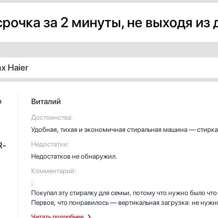
рочка за 2 минуты, не выходя из
х Haier
Виталий
я
Достоинства:
Удобная, тихая и экономичная стиральная машина — стирка 
R-
Недостатки:
Недостатков не обнаружил.
Комментарий:
:
Покупал эту стиралку для семьи, потому что нужно было чт
Первое, что понравилось — вертикальная загрузка: не нужн
делами. Как отец маленького ребёнка, часто стираю детски
Читать подробнее