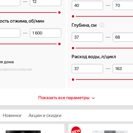
ость отжима, об/мин
Глубина, см
Расход воды, л/цикл
ля дома
рофессиональная
лей
Уровень шума при стирке, д
Показать все параметры
ть
Новинки
Акции и скидки
с энергопотребления
Уровень шума при отжиме, 