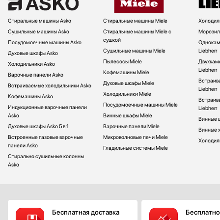
Стиральные машины Asko
Стиральные машины Miele
Холодиль
Сушильные машины Asko
Стиральные машины Miele с
Морозиль
сушкой
Посудомоечные машины Asko
Однокам
Сушильные машины Miele
Liebherr
Духовые шкафы Asko
Пылесосы Miele
Двухкам
Холодильники Asko
Liebherr
Кофемашины Miele
Варочные панели Asko
Встраив
Духовые шкафы Miele
Встраиваемые холодильники Asko
Liebherr
Холодильники Miele
Кофемашины Asko
Встраив
Посудомоечные машины Miele
Индукционные варочные панели
Liebherr
Asko
Винные шкафы Miele
Винные ш
Духовые шкафы Asko 5 в 1
Варочные панели Miele
Винные х
Встроенные газовые варочные
Микроволновые печи Miele
Холодиль
панели Asko
Гладильные системы Miele
Стирально сушильные колонны
Asko
Бесплатная доставка
Бесплатно