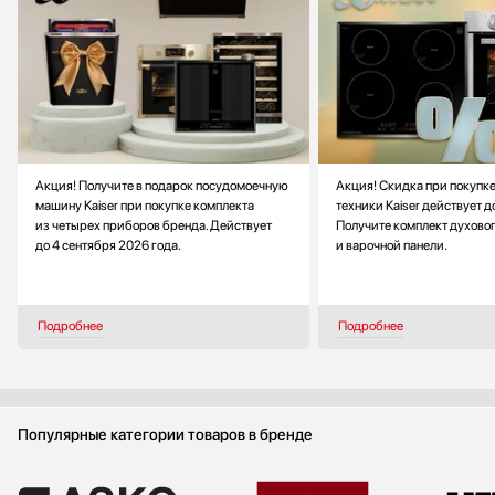
Акция! Получите в подарок посудомоечную
Акция! Скидка при покупк
машину Kaiser при покупке комплекта
техники Kaiser действует д
из четырех приборов бренда. Действует
Получите комплект духово
до 4 сентября 2026 года.
и варочной панели.
Подробнее
Подробнее
Популярные категории товаров в бренде