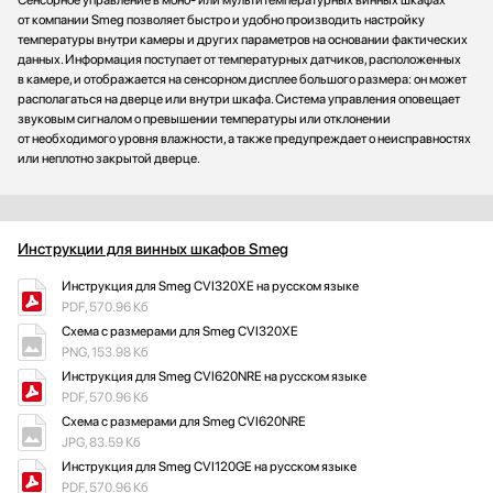
Сенсорное управление в моно- или мультитемпературных винных шкафах
от компании Smeg позволяет быстро и удобно производить настройку
температуры внутри камеры и других параметров на основании фактических
данных. Информация поступает от температурных датчиков, расположенных
в камере, и отображается на сенсорном дисплее большого размера: он может
располагаться на дверце или внутри шкафа. Система управления оповещает
звуковым сигналом о превышении температуры или отклонении
от необходимого уровня влажности, а также предупреждает о неисправностях
или неплотно закрытой дверце.
Инструкции для винных шкафов Smeg
Инструкция для Smeg CVI320XE на русском языке
PDF, 570.96 Кб
Схема с размерами для Smeg CVI320XE
PNG, 153.98 Кб
Инструкция для Smeg CVI620NRE на русском языке
PDF, 570.96 Кб
Схема с размерами для Smeg CVI620NRE
JPG, 83.59 Кб
Инструкция для Smeg CVI120GE на русском языке
PDF, 570.96 Кб