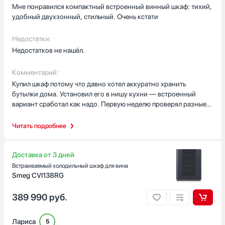
Венгрия
Мне понравился компактный встроенный винный шкаф: тихий,
удобный двухзонный, стильный. Очень кстати
Германия
Гонконг
Недостатки:
Показать все
Недостатков не нашёл.
Гарантия, мес
Комментарий:
24
Купил шкаф потому что давно хотел аккуратно хранить
бутылки дома. Установил его в нишу кухни — встроенный
вариант сработал как надо. Первую неделю проверял разные
режимы: одна зона для красного, другая для белого. Разница
между ними реально видна, и вещи не путаются. Полки из
Читать подробнее
дерева выглядят добротно, три выдвижных на
телескопических направляющих помогают доставать бутылки
без лишних движений. Подсветка LED делает поиск удобным
Доставка от 3 дней
вечером, а сенсорное управление простое и понятное, ничего
Встраиваемый холодильный шкаф для вина
лишнего.
Smeg CVI138RG
Шум минимален: при разговоре на кухне я почти не замечаю
389 990
руб.
работы компрессора, это важно, так как зона открытая и гости
при этом не мешаются. Фильтр угольный даёт уверенность, что
Лариса
5
запахи посторонние не попадут внутрь. Автоматическая