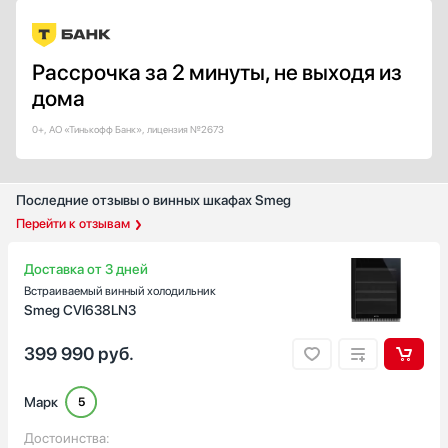
Показать все
Внутреннее освещение
Рассрочка за 2 минуты, не выходя из
Есть
дома
Светодиодное (LED)
Неоновая подсветка
0+, АО «Тинькофф Банк», лицензия №2673
Премиальное светодиодное освещение Бриллиант (BrilliantLight)
Угольный фильтр
Последние отзывы о винных шкафах Smeg
Есть
Перейти к отзывам
Дверной упор
Доставка от 3 дней
Справа
Встраиваемый винный холодильник
Слева
Smeg CVI638LN3
Бок о Бок (Side-by-Side)
399 990
руб.
Снизу
Страна производства
Марк
5
Австрия
Болгария
Достоинства: