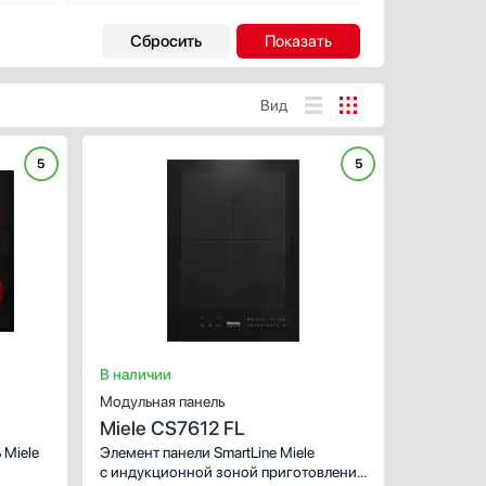
Ширина встраивания, см
Вид
Глубина встраивания, см
5
5
ХАРАКТЕРИСТИКИ
Габариты (ВхШхГ), см:
4
Цвет :
Страна производства
Панель конфорок:
сте
Общее количество конфо
Австрия
Венгрия
Германия
В наличии
Евросоюз
Модульная панель
Испания
Miele CS7612 FL
Показать все
 Miele
Элемент панели SmartLine Miele
с индукционной зоной приготовления
Гарантия, мес