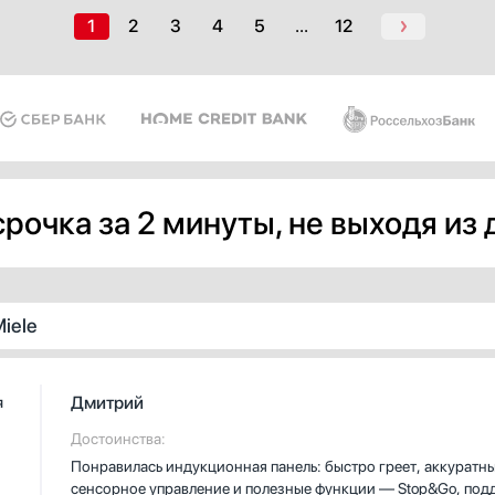
1
2
3
4
5
...
12
рочка за 2 минуты, не выходя из
iele
Дмитрий
я
Достоинства:
Понравилась индукционная панель: быстро греет, аккурат
сенсорное управление и полезные функции — Stop&Go, подд