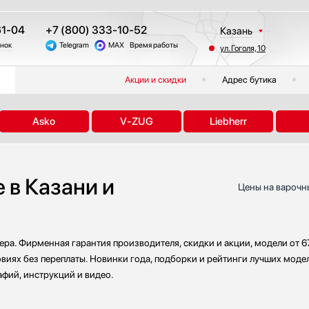
61-04
+7 (800) 333-10-52
Казань
онок
Telegram
MAX
Время работы
ул. Гоголя, 10
Москва
Санкт-Петербург
Акции и скидки
Адрес бутика
Краснодар
Екатеринбург
Asko
V-ZUG
Liebherr
Тюмень
Новосибирск
Челябинск
 в Казани и
Другие регионы
Цены на варочны
ера. Фирменная гарантия производителя, скидки и акции, модели от 
виях без переплаты. Новинки года, подборки и рейтинги лучших модел
фий, инструкций и видео.