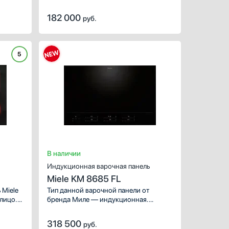
сти
PowerFlex. Управление с помощью
12
ку всей
цифровой клавиатуры Smart Select
182 000
руб.
позволяет легко настраивать
мощность и время работы. Можно
установить как заподлицо, так
и накладным способом.
5
ХАРАКТЕРИСТИКИ
Габариты (ВхШхГ), см:
4
Цвет :
Панель конфорок:
сте
Общее количество конфо
В наличии
Индукционная варочная панель
Miele KM 8685 FL
 Miele
Тип данной варочной панели от
лицо.
бренда Миле — индукционная.
Используйте ее для приготовления
любимых блюд и совершенствования
318 500
руб.
кулинарных умений. Обратите