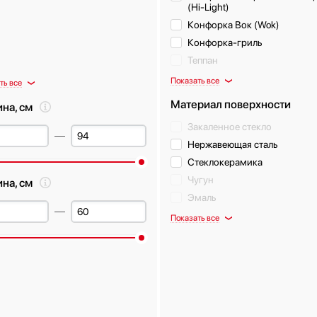
(Hi-Light)
Конфорка Вок (Wok)
Конфорка-гриль
Теппан
Показать все
ть все
Материал поверхности
на, см
Закаленное стекло
Нержавеющая сталь
Стеклокерамика
Чугун
ина, см
Эмаль
Показать все