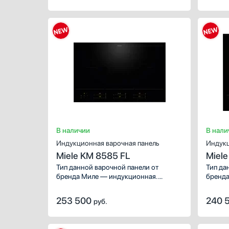
закипания. Она способствует более
быстрому нагреву.
В наличии
В нали
Индукционная варочная панель
Индукц
Miele KM 8585 FL
Miele
Тип данной варочной панели от
Тип да
бренда Миле — индукционная.
бренда
Используйте ее для приготовления
Исполь
любимых блюд и совершенствования
любимы
253 500
240 
руб.
кулинарных умений. Обратите
кулина
внимание на следующие зоны
вниман
нагрева, которые помогут
нагрев