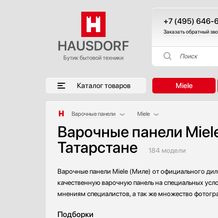
+7 (495) 646-
Заказать обратный зв
Поиск
Каталог товаров
Miele
Варочные панели
Miele
Варочные панели Miele
Аксессуары
AEG
Татарстане
Аксессуары и принадлежности
Asko
184 модели
Акустические системы
Barazza
Аромастанции
Bertazzoni
Варочные панели Miele (Миле) от официального дил
Барбекю
BORA
качественную варочную панель на специальных усло
Беспроводные акустические системы
Bosch
мнениям специалистов, а так же множество фотогра
Блендеры
Brandt
Подборки
Вакуумные упаковщики
De Dietrich