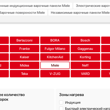
нные индукционные варочные панели Miele
Электрические вароч
Варочные поверхности Miele
Независимые варочные панели Miele
нные варочные панели Miele
Керамические индукционные варочны
дборки
a
Bertazzoni
BORA
Bosch
Franke
Fulgor Milano
Gaggenau
s
Kaiser
KitchenAid
Korting
d
Midea
Miele
Neff
Teka
V-ZUG
VARD
е количество
Зоны нагрева
орок
Индукция
Быстрый электрический наг