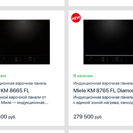
чии
В наличии
ионная варочная панель
Индукционная варочная панель
 KM 8665 FL
Miele KM 8765 FL Diamo
нной варочной панели от
Индукционная варочная панель
 Миле — индукционная.
с единой зоной нагрева, сенсо
зуйте ее для приготовления
клавиши для быстрого управле
х блюд и совершенствования
и контроля.
500
279 500
руб.
руб.
рных умений. Обратите
ие на следующие зоны
а, которые помогут