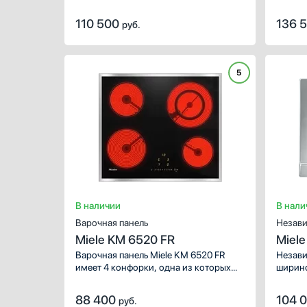
с технологией ExtraSpeed. С помощью
Чугунная
конфор
остаточного тепла вы сможете
Систем
Зв
Индивидуальные чугунные
110 500
136 
руб.
поддерживать блюда в теплом
автома
решетки для всех конфорок
З
состоянии, после завершения
конфор
Составные чугунные решетки
В
приготовления.
полную
Д
Показать все
5
Показа
Встроенная вытяжка
Есть
В наличии
В нали
Варочная панель
Незави
Miele KM 6520 FR
Miele
Варочная панель Miele KM 6520 FR
Незави
имеет 4 конфорки, одна из которых
ширино
двухконтурная. Позволит сэкономить
безопа
ваше время и потраченную
прекра
88 400
104 
руб.
электроэнергию автоматика
вдруг 