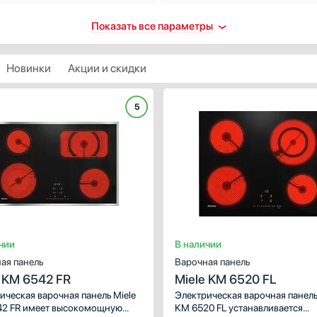
троподжиг
Количество индукционных
Показать все параметры
конфорок
ть
1
втоматический
Новинки
Акции и скидки
2
 каждой ручке
3
контроль
5
4
5
ть
Показать все
пасность
Количество электрических
втоматическое выключение
конфорок
щита от перегрева
4
ащитное отключение
5
ринудительное отключение
чии
В наличии
2
щита от перелива
ая панель
Варочная панель
3
ть все
 KM 6542 FR
Miele KM 6520 FL
1
таймера
ическая варочная панель Miele
Электрическая варочная панель
Показать все
2 FR имеет высокомощную
KM 6520 FL устанавливается
 отключением