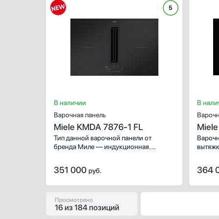
разнообразить повседневное меню:
разноо
5
Индукция, Зона объединения
Индукц
конфорок (FlexZone).
В наличии
В нали
Варочная панель
Варочн
Miele KMDA 7876-1 FL
Miel
Тип данной варочной панели от
Варочн
бренда Миле — индукционная.
вытяжк
Используйте ее для приготовления
конфор
любимых блюд и совершенствования
351 000
364 
руб.
кулинарных умений. Обратите
внимание на следующие зоны
нагрева, которые помогут
разнообразить повседневное меню:
Просмотрено
16
из
184 позиций
Индукция, Зона объединения
конфорок (FlexZone). Благодаря