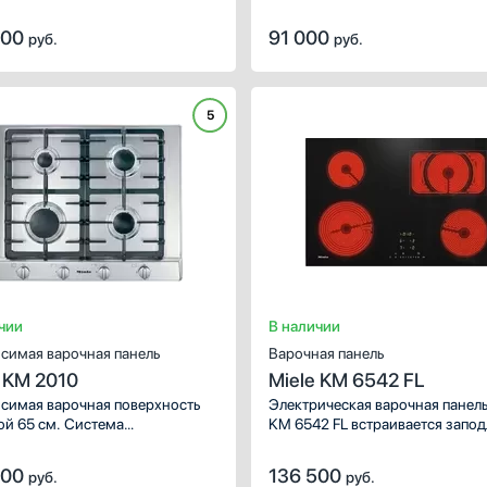
ку и зону расширения.
заподлицо. Система безопасно
Количество газовых
а автоматического отключения
обеспечивает полную блокиров
уковой / минутник
конфорок
500
91 000
руб.
руб.
тически прекращает работу
панели управления.
вуковой с отключением
ки, которая была включена на
4
ытяжки
 мощность.
5
ля каждой конфорки
5
6
ть все
2
1
Показать все
чии
В наличии
симая варочная панель
Варочная панель
 KM 2010
Miele KM 6542 FL
симая варочная поверхность
Электрическая варочная панель
й 65 см. Система
KM 6542 FL встраивается запод
сности газ-контроль
Есть возможность установки
щает подачу газа, если пламя
индивидуальных настроек.
000
136 500
руб.
руб.
погасло.