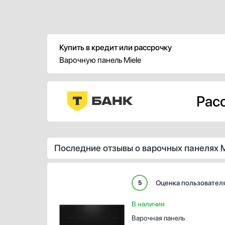
отсутствию рамки она органично
впишется в кухонный интерьер, не
займет лишнее место на столешнице,
которое можно также преобразовать в
рабочую поверхность.
Купить в кредит или рассрочку
Варочную панель Miele
Расс
Последние отзывы о варочных панелях M
Оценка пользовател
5
В наличии
Варочная панель