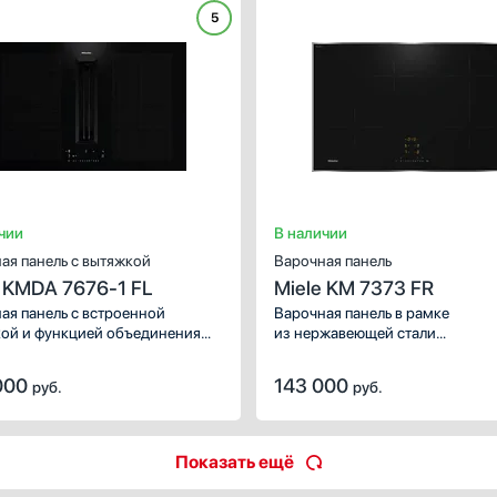
бразить повседневное меню:
5
ия.
чии
В наличии
ая панель с вытяжкой
Варочная панель
e KMDA 7676-1 FL
Miele KM 7373 FR
ая панель с встроенной
Варочная панель в рамке
ой и функцией объединения
из нержавеющей стали
ок.
устанавливается на столешницу
Благодаря функции PowerFlex 
000
143 000
руб.
руб.
объединить конфорки для увел
площади и мощности нагрева.
Показать ещё