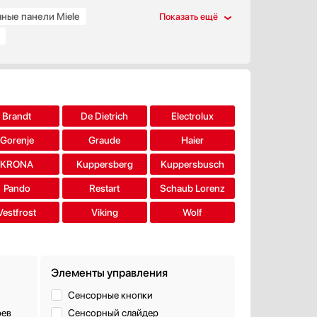
ные панели Miele
е панели Miele
Brandt
De Dietrich
Electrolux
Gorenje
Graude
Haier
KRONA
Kuppersberg
Kuppersbusch
Pando
Restart
Schaub Lorenz
Vestfrost
Viking
Wolf
Элементы управления
Сенсорные кнопки
рев
Сенсорный слайдер