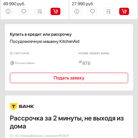
49 990
руб.
27 990
руб.
Защита от детей
Есть
Электронная
Механическая
Купить в кредит или рассрочку
Безопасно для детей (KidSafe)
Посудомоечную машину KitchenAid
Система защиты стекла
Есть
Сенсор чистоты воды
Подать заявку
Есть
Крепление фасада
Жесткое
Скользящее
Рассрочка за 2 минуты, не выходя из
Половинная загрузка
дома
Есть
0+, АО «Тинькофф Банк», лицензия №2673
Класс энергопотребления