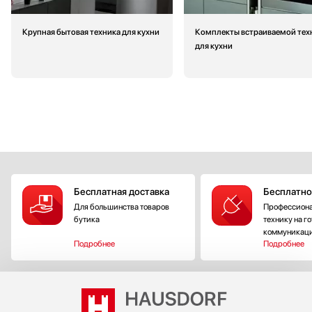
Крупная бытовая техника для кухни
Комплекты встраиваемой тех
для кухни
Бесплатная доставка
Бесплатно
Для большинства товаров
Профессиона
бутика
технику на г
коммуникац
Подробнее
Подробнее