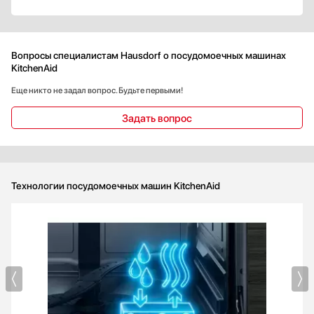
A
A+
A++
Вопросы специалистам Hausdorf о посудомоечных машинах
KitchenAid
А+++
B
Еще никто не задал вопрос. Будьте первыми!
Показать все
Задать вопрос
Класс сушки
A
A+
Технологии посудомоечных машин KitchenAid
B
C
D
Класс мойки
A
A+
A++