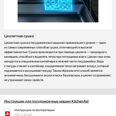
B
C
Автоматическое открывание двери в конце цикла
Есть
Открывание двери нажатием или постукиванием
Цеолитная сушка
Да
Цеолитная сушка в посудомоечных машинах премиального уровня — один
из самых современных способов сушки, отличающийся высокой
Цвет
эффективностью. Сушка производится при помощи цеолита — природного
минерала, способного выделять тепло при поглощении влаги. Цеолит при этом
Белый
находится в специальном контейнере в нижней части посудомойки. Вода
Под фасад
с посуды стекает в контейнер, а выделяемое тепло нагревает воздух, который
поднимается и высушивает посуду. Таким образом этот способ является
Синий
экономичным, бесшумным и экологически безопасным, а цеолит со временем
не утрачивает своих свойств.
Черный
Желтый / Оранжевый
Показать все
Инструкции для посудомоечных машин KitchenAid
Страна производства
Инструкция по эксплуатации
Германия
PDF, 6.87 Мб