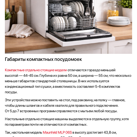
Габариты компактных посудомоек
Компактные отдельно стоящие модели
отличаются гораздо меньшей
высотой — 44-45 см. Глубина их равна 50 см, а ширина — 55 см, что несколько
меньше габаритов стандартной столешницы. В них используется
конденсационный тип сушки, а вместимость составляет 5-6 комплектов
посуды.
Эти устройства можно поставить на стол, под раковину, на полку — главное,
чтобы длины шлангов и кабеля хватило для правильного подключения.
От 5 до 7 встроенных программ справляются с мытьем любой посуды.
Настольные отдельно стоящие машины выделяются в отдельную группу, хотя
по параметрам почти не отличаются от компактных.
Так, настольная модель
Maunfeld MLP 06S
в высоту достигает 43,8 см,