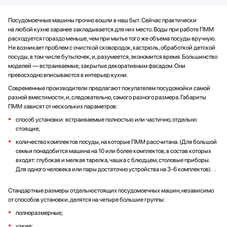
Посудомоечные машины прочно вошли в наш быт. Сейчас практически
на любой кухне заранее закладывается для них место. Воды при работе ПММ
расходуется гораздо меньше, чем при мытье того же объема посуды вручную.
Не возникает проблем с очисткой сковородок, кастрюль, обработкой детской
посуды, в том числе бутылочек, и, разумеется, экономится время. Большинство
моделей — встраиваемые, закрытые декоративным фасадом. Они
превосходно вписываются в интерьер кухни.
Современные производители предлагают покупателям посудомойки самой
разной вместимости, и, следовательно, самого разного размера. Габариты
ПММ зависят от нескольких параметров:
способ установки: встраиваемые полностью или частично, отдельно
стоящие;
количество комплектов посуды, на которые ПММ рассчитана. (Для большой
семьи понадобится машина на 10 или более комплектов, в состав которых
входят: глубокая и мелкая тарелка, чашка с блюдцем, столовые приборы.
Для одного человека или пары достаточно устройства на 3-6 комплектов). .
Стандартные размеры отдельностоящих посудомоечных машин, независимо
от способов установки, делятся на четыре большие группы:
полноразмерные;
узкие;