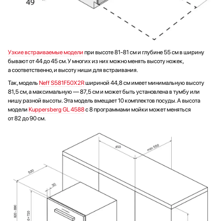
Узкие встраиваемые модели
при высоте 81-81 см и глубине 55 см в ширину
бывают от 44 до 45 см. У многих из них можно менять высоту ножек,
а соответственно, и высоту ниши для встраивания.
Так, модель
Neff S581F50X2R
шириной 44,8 см имеет минимальную высоту
81,5 см, а максимальную — 87,5 см и может быть установлена в тумбу или
нишу разной высоты. Эта модель вмещает 10 комплектов посуды. А высота
модели
Kuppersberg GL 4588
с 8 программами мойки может меняться
от 82 до 90 см.