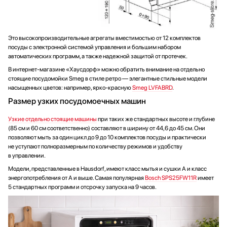
Это высокопроизводительные агрегаты вместимостью от 12 комплектов
посуды с электронной системой управления и большим набором
автоматических программ, а также надежной защитой от протечек.
В интернет-магазине «Хаусдорф» можно обратить внимание на отдельно
стоящие посудомойки Smeg в стиле ретро — элегантные стильные модели
насыщенных цветов: например, ярко-красную
Smeg LVFABRD
.
Размер узких посудомоечных машин
Узкие отдельно стоящие машины
при таких же стандартных высоте и глубине
(85 см и 60 см соответственно) составляют в ширину от 44,6 до 45 см. Они
позволяют мыть за один цикл до 9 до 10 комплектов посуды и практически
не уступают полноразмерным по количеству режимов и удобству
в управлении.
Модели, представленные в Hausdorf, имеют класс мытья и сушки А и класс
энергопотребления от А и выше. Самая популярная
Bosch SPS25FW11R
имеет
5 стандартных программ и отсрочку запуска на 9 часов.