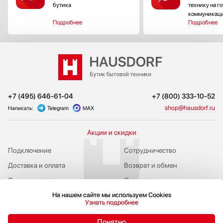
бутика
технику на г
коммуникац
Подробнее
Подробнее
+7 (495) 646-61-04
+7 (800) 333-10-52
shop@hausdorf.ru
Написать:
Telegram
MAX
Акции и скидки
Подключение
Сотрудничество
Доставка и оплата
Возврат и обмен
Сервис-центры
О компании
На нашем сайте мы используем Cookies
Публичная оферта
Адрес бутика
Узнать подробнее
Понятно