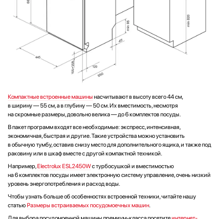
Компактные встроенные машины
насчитывают в высоту всего 44 см,
в ширину — 55 см, а в глубину — 50 см. Их вместимость, несмотря
на скромные размеры, довольно велика — до 6 комплектов посуды.
В пакет программ входят все необходимые: экспресс, интенсивная,
экономичная, быстрая и другие. Такие устройства можно установить
в обычную тумбу, оставив снизу место для дополнительного ящика, и также под
раковину или в шкаф вместе с другой компактной техникой.
Например,
Electrolux ESL2450W
с турбосушкой и вместимостью
на 6 комплектов посуды имеет электронную систему управление, очень низкий
уровень энергопотребления и расход воды.
Чтобы узнать больше об особенностях встроенной техники, читайте нашу
статью
Размеры встраиваемых посудомоечных машин
.
Для выбора посудомоечной машины премиум-класса посетите
интернет-