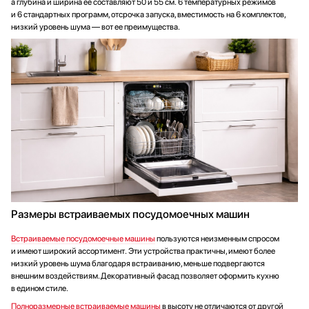
а глубина и ширина ее составляют 50 и 55 см. 6 температурных режимов
и 6 стандартных программ, отсрочка запуска, вместимость на 6 комплектов,
низкий уровень шума — вот ее преимущества.
Размеры встраиваемых посудомоечных машин
Встраиваемые посудомоечные машины
пользуются неизменным спросом
и имеют широкий ассортимент. Эти устройства практичны, имеют более
низкий уровень шума благодаря встраиванию, меньше подвергаются
внешним воздействиям. Декоративный фасад позволяет оформить кухню
в едином стиле.
Полноразмерные встраиваемые машины
в высоту не отличаются от другой