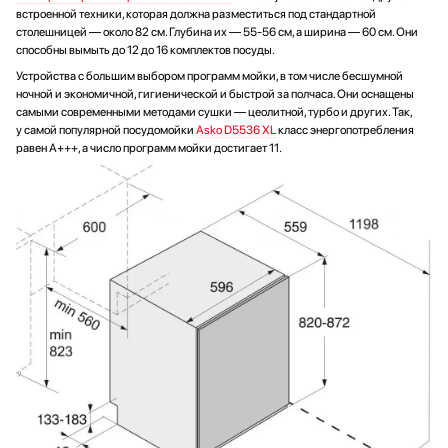
встроенной техники, которая должна разместиться под стандартной
столешницей — около 82 см. Глубина их — 55-56 см, а ширина — 60 см. Они
способны вымыть до 12 до 16 комплектов посуды.
Устройства с большим выбором программ мойки, в том числе бесшумной
ночной и экономичной, гигиенической и быстрой за полчаса. Они оснащены
самыми современными методами сушки — цеолитной, турбо и других. Так,
у самой популярной посудомойки
Asko D5536 XL
класс энергопотребления
равен А+++, а число программ мойки достигает 11.