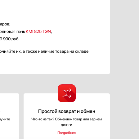
аров;
волновая печь
KMI 825 TGN
;
9 990 руб.
няйте их, а также наличие товара на складе
е
Простой возврат и обмен
лучите
Что-то не так? Обменяем товар или вернем
деньги
Подробнее