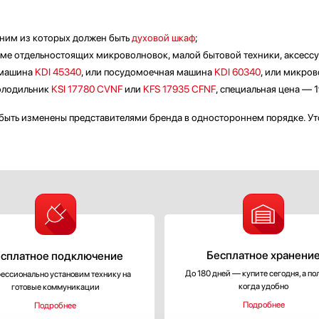
дним из которых должен быть
духовой шкаф
;
оме отдельностоящих микроволновок, малой бытовой техники, аксессу
 машина
KDI 45340
, или посудомоечная машина
KDI 60340
, или микро
холодильник
KSI 17780 CVNF
или
KFS 17935 CFNF
, специальная цена — 1
быть изменены представителями бренда в одностороннем порядке. Уточ
Бесплатное хранени
сплатное подключение
До 180 дней — купите сегодня, а по
ессионально установим технику на
когда удобно
готовые коммуникации
Подробнее
Подробнее