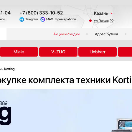
61-04
+7 (800) 333-10-52
Казань
онок
Telegram
MAX
Время работы
ул. Гоголя, 10
Москва
Санкт-Петербург
Акции и скидки
Адрес бутика
Краснодар
Екатеринбург
Miele
V-ZUG
Liebherr
Тюмень
Новосибирск
и Korting
Челябинск
купке комплекта техники Kort
Другие регионы