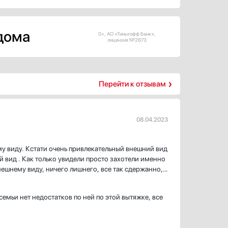
 дома
0+, АО «Тинькофф Банк»,
лицензия №2673
Перейти к отзывам
08.04.2023
у виду. Кстати очень привлекательный внешний вид
й вид . Как только увидели просто захотели именно
нешнему виду, ничего лишнего, все так сдержанно,
! Отличная сборка, великолепная я бы даже
уратно и никаких зазоров. Управление идеальное,
 семьи нет недостатков по ней по этой вытяжке, все
ам и так все понятно и просто! Включается просто,
тихо, я вообще надумала что вытяжки могут
ом, но не у нее, он реально очень тихая и порой