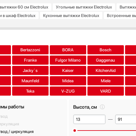
ытяжки 60 см Electrolux
Угольные вытяжки Electrolux
Вытяжки 
в шкаф Electrolux
Кухонные вытяжки Electrolux
Встроенные вы
 Electrolux
Все подборки
a
Bertazzoni
BORA
Bosch
Franke
Fulgor Milano
Gaggenau
Jacky`s
Kaiser
KitchenAid
Maunfeld
Midea
Miele
Teka
V-ZUG
VARD
мы работы
Высота, см
твод
иркуляция
вод / циркуляция