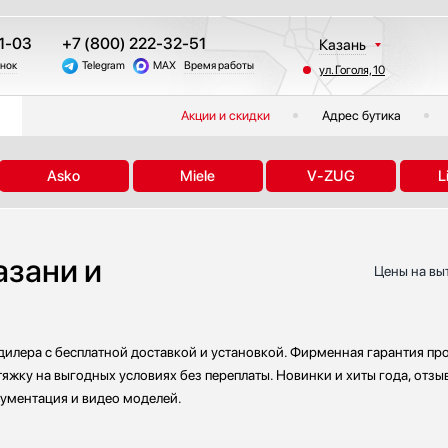
1-03
+7 (800) 222-32-51
Казань
онок
Telegram
MAX
Время работы
ул. Гоголя, 10
Москва
Санкт-Петербург
Акции и скидки
Адрес бутика
Краснодар
Екатеринбург
Asko
Miele
V-ZUG
L
Тюмень
Новосибирск
Челябинск
азани и
Другие регионы
Цены на выт
 дилера с бесплатной доставкой и установкой. Фирменная гарантия про
тяжку на выгодных условиях без переплаты. Новинки и хиты года, отз
кументация и видео моделей.