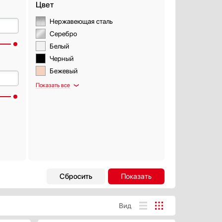
Цвет
Нержавеющая сталь
Серебро
Белый
Черный
Бежевый
Показать все
Интервальная работа
Есть
Вид
Автоматическая регулировка
скорости