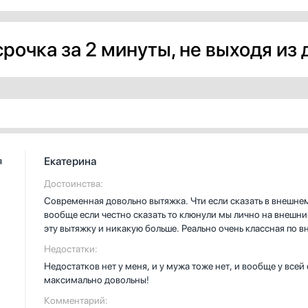
рочка за 2 минуты, не выходя из
Екатерина
я
Достоинства:
Современная довольно вытяжка. Чти если сказать в внешнем
вообще если честно сказать то клюнули мы лично на внешни
эту вытяжку и никакую больше. Реально очень классная по в
приятный цвет, и смотрится она очень стильно и современно
Недостатки:
сказала, реально очень качественная сборка, все очень акк
Недостатков нет у меня, и у мужа тоже нет, и вообще у всей
ничего сложного и даже не нужно долго разбираться в ней, т
максимально довольны!
регулируются скорости тоже очень просто! Работает очень 
работать так тихо, обычно их слышно на всю квартиру либо д
Комментарий: