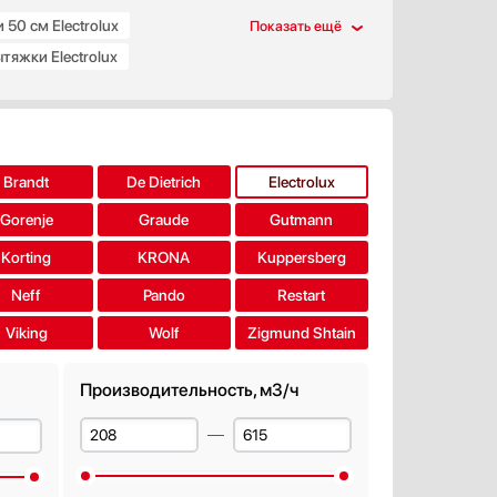
50 см Electrolux
тяжки Electrolux
Brandt
De Dietrich
Electrolux
Gorenje
Graude
Gutmann
Korting
KRONA
Kuppersberg
Neff
Pando
Restart
Viking
Wolf
Zigmund Shtain
Производительность, м3/ч