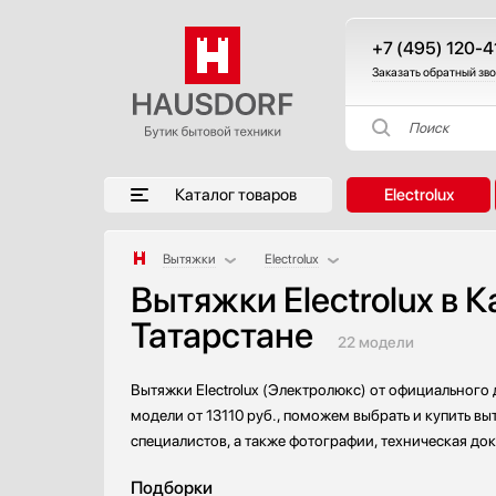
+7 (495) 120-4
Заказать обратный зв
Поиск
Каталог товаров
Electrolux
Вытяжки
Electrolux
Вытяжки Electrolux в К
Аксессуары
AEG
Татарстане
Аксессуары и принадлежности
Asko
22 модели
Акустические системы
Barazza
Аромастанции
Bertazzoni
Вытяжки Electrolux (Электролюкс) от официального
Барбекю
BORA
модели от 13110 руб., поможем выбрать и купить вы
Беспроводные акустические системы
Bosch
специалистов, а также фотографии, техническая до
Блендеры
Brandt
Подборки
Вакуумные упаковщики
De Dietrich