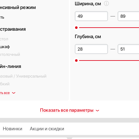
Ширина, см
нсивный режим
ть
встраивания
Глубина, см
стол
 шкаф
отолочный
йн-линия
азовый / Универсальный
ибкий
ть все
енты управления
Тип освещения
Показать все параметры
нопочные
Галогенная лампа
лайдерные (ползунки)
Лампа накаливания
Новинки
Акции и скидки
енсорные
Люминесцентная лампа