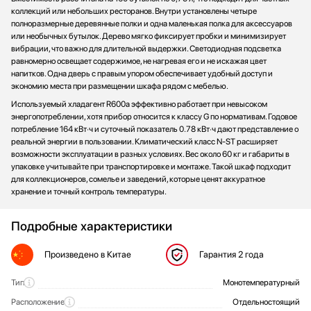
коллекций или небольших ресторанов. Внутри установлены четыре
полноразмерные деревянные полки и одна маленькая полка для аксессуаров
или необычных бутылок. Дерево мягко фиксирует пробки и минимизирует
вибрации, что важно для длительной выдержки. Светодиодная подсветка
равномерно освещает содержимое, не нагревая его и не искажая цвет
напитков. Одна дверь с правым упором обеспечивает удобный доступ и
экономию места при размещении шкафа рядом с мебелью.
Используемый хладагент R600a эффективно работает при невысоком
энергопотреблении, хотя прибор относится к классу G по нормативам. Годовое
потребление 164 кВт·ч и суточный показатель 0.78 кВт·ч дают представление о
реальной энергии в пользовании. Климатический класс N-ST расширяет
возможности эксплуатации в разных условиях. Вес около 60 кг и габариты в
упаковке учитывайте при транспортировке и монтаже. Такой шкаф подходит
для коллекционеров, сомелье и заведений, которые ценят аккуратное
хранение и точный контроль температуры.
Подробные характеристики
Произведено
в Китае
Гарантия
2 года
Тип
Монотемпературный
Общие характеристики
Расположение
Отдельностоящий