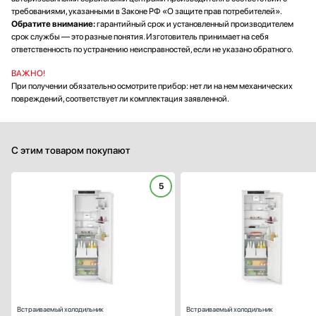
требованиями, указанными в Законе РФ «О защите прав потребителей».
Обратите внимание:
гарантийный срок и установленный производителем
срок службы — это разные понятия. Изготовитель принимает на себя
ответственность по устранению неисправностей, если не указано обратного.
ВАЖНО!
При получении обязательно осмотрите прибор: нет ли на нем механических
повреждений, соответствует ли комплектация заявленной.
С этим товаром покупают
5
Тип:
встраиваем
Вид:
холодильник с морозильник
Ширина (см):
55
Количество камер:
Зона свежести:
Высота (см):
1
Дверной упор:
спра
Встраиваемый холодильник
Встраиваемый холодильник