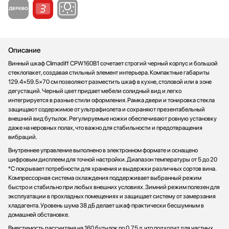
Стаканомоечные машины
Стиральные машины
Сушильные машины
Телевизоры
Описание
Тостеры
Винный шкаф Climadiff CPW160B1 сочетает строгий черный корпус и большой
стеклопакет, создавая стильный элемент интерьера. Компактные габариты
Увлажнители воздуха
129.4×59.5×70 см позволяют разместить шкаф в кухне, столовой или в зоне
Утюги
дегустаций. Черный цвет придает мебели солидный вид и легко
Фены
интегрируется в разные стили оформления. Рамка двери и тонировка стекла
защищают содержимое от ультрафиолета и сохраняют презентабельный
Холодильники
внешний вид бутылок. Регулируемые ножки обеспечивают ровную установку
Холодильное оборудование
даже на неровных полах, что важно для стабильности и предотвращения
вибраций.
Хьюмидоры
Чайники
Внутреннее управление выполнено в электронном формате и оснащено
цифровым дисплеем для точной настройки. Диапазон температуры от 5 до 20
°C покрывает потребности для хранения и выдержки различных сортов вина.
Компрессорная система охлаждения поддерживает выбранный режим
быстро и стабильно при любых внешних условиях. Зимний режим полезен для
эксплуатации в прохладных помещениях и защищает систему от замерзания
хладагента. Уровень шума 38 дБ делает шкаф практически бесшумным в
домашней обстановке.
Вместимость рассчитана на 160 бутылок по 0,75 л, что подходит для частных