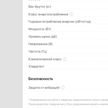
Вес брутто (кг)
Класс энергопотребления
Годовое потребление энергии (кВтч/год)
Мощность (Вт)
Уровень шума (дБ)
Напряжение (В)
Частота (Гц)
Климатический класс
Хладагент
Безопасность
Защита от вибраций
* Информация на сайте о товарных предложениях носит справ
Производители товаров могут без уведомления менять компл