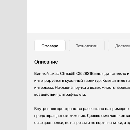
Кофемолки
Korting
Кухонные комбайны
KRONA
Массажеры и спорт. инвентарь
Kuppersberg
Микроволновые печи
Kuppersbusch
Миксеры
La Sommeliere
Мойки
Liebherr
О товаре
Технологии
Доставк
Мультиварки
Lofra
Мясорубки
Maunfeld
Описание
Наушники
MC Wine
Обогреватели
Meyvel
Винный шкаф Climadiff CBI28S1B выглядит стильно и
Очистители воздуха
Miele
интегрируется в кухонный гарнитур. Компактные га
Пароварки
Neff
интерьера. Накладная ручка и возможность перена
Паровые шкафы для одежды
Pando
воздействия ультрафиолета.
Парогенераторы
Restart
Подогреватели
Siemens
Внутреннее пространство рассчитано на примерно 
Посуда
Signature Kitchen Suite
предотвращает скольжение. Дерево смягчает конт
Посудомоечные машины
Smeg
освещает полки, не нагревая и не портя напитки, 
Проф. аксессуары
SUB-ZERO