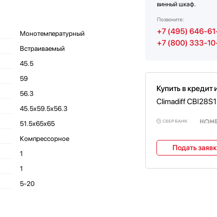
винный шкаф.
Позвоните:
+7 (495) 646-61
Монотемпературный
+7 (800) 333-10
Встраиваемый
45.5
59
Купить в кредит 
56.3
Climadiff CBI28S
45.5х59.5х56.3
51.5х65х65
Компрессорное
Подать заяв
1
1
5-20