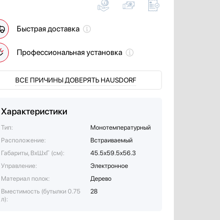
Быстрая доставка
Профессиональная установка
ВСЕ ПРИЧИНЫ ДОВЕРЯТЬ HAUSDORF
Характеристики
Тип:
Монотемпературный
Расположение:
Встраиваемый
Габариты, ВхШхГ (см):
45.5х59.5х56.3
Управление:
Электронное
Материал полок:
Дерево
Вместимость (бутылки 0.75
28
л):