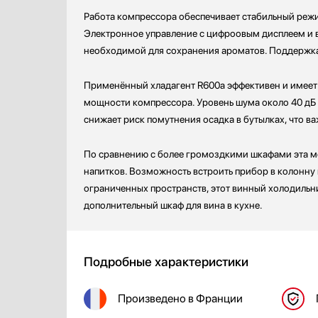
Работа компрессора обеспечивает стабильный режим
Профессиональные ледогенераторы
Teka
Электронное управление с цифроовым дисплеем и в
Профессиональные посудомоечные машины
V-ZUG
необходимой для сохранения ароматов. Поддержка
Пылесосы
VARD
Системы кипячения воды AquaHot
Vestfrost
Применённый хладагент R600a эффективен и имеет 
Смесители
мощности компрессора. Уровень шума около 40 дБ 
Соковыжималки
снижает риск помутнения осадка в бутылках, что в
Стаканомоечные машины
Стиральные машины
По сравнению с более громоздкими шкафами эта мо
Сушильные машины
напитков. Возможность встроить прибор в колонну 
Телевизоры
ограниченных пространств, этот винный холодильн
Тостеры
дополнительный шкаф для вина в кухне.
Увлажнители воздуха
Утюги
Фены
Подробные характеристики
Холодильники
Холодильное оборудование
Произведено
в Франции
Хьюмидоры
Чайники