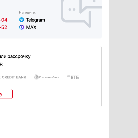
Напишите:
-04
Telegram
-52
MAX
или рассрочку
1B
ку