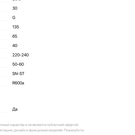
30
G
135
65
40
220-240
50-60
SN-ST
R600a
Да
очный характер и не является публичной офертой.
ектацию, дизайн и функционал моделей. Пожалуйста,