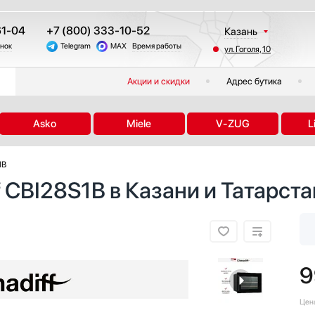
61-04
+7 (800) 333-10-52
Казань
онок
Telegram
MAX
Время работы
ул. Гоголя, 10
Москва
Санкт-Петербург
Акции и скидки
Адрес бутика
Краснодар
Екатеринбург
Asko
Miele
V-ZUG
L
Тюмень
Новосибирск
1B
Челябинск
 CBI28S1B в Казани и Татарста
Другие регионы
9
Цен