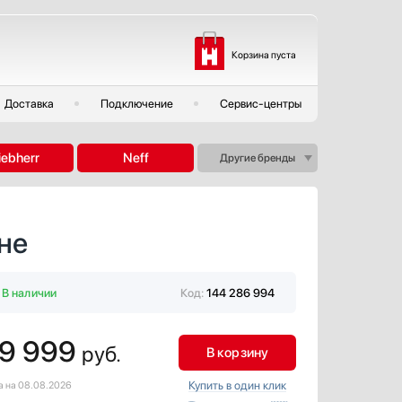
Корзина пуста
Доставка
Подключение
Сервис-центры
iebherr
Neff
Другие бренды
не
В наличии
Код:
144 286 994
9 999
руб.
В корзину
Купить в один клик
а на 08.08.2026