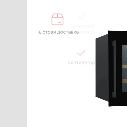
Варочные панели
De Dietrich
Варочные центры
Dometic
Вафельницы
Dunavox
Вентиляторы
Electrolux
Весы
Elica
Витрины
EuroCave
Водонагреватели
Festivo
Вспениватели молока
Fhiaba
Вытяжки
Franke
Гладильные системы
Fulgor Milano
Дровяные печи
Gaggenau
Духовые шкафы
Gorenje
Измельчители пищевых отходов
Graude
Ионизаторы воды
Haier
Комби-панели, фритюрницы и грили
Hyundai
Конвекционные печи
Indel B
Кондиционеры
IP
Кофемашины
Kaiser