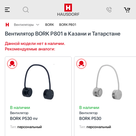
Вентиляторы
BORK
BORK P801
Вентилятор BORK P801 в Казани и Татарстане
Аксессуары
Аксессуары и принадлежности
Данной модели нет в наличии.
Рекомендуемые аналоги:
Акустические системы
Аромастанции
Барбекю
Беспроводные акустические системы
Блендеры
Вакуумные упаковщики
Варочные панели
Варочные центры
В наличии
В наличии
Вафельницы
Вентилятор
Вентилятор
Весы
BORK P530 nv
BORK P530
Винные шкафы
Тип:
персональный
Тип:
персональный
Витрины