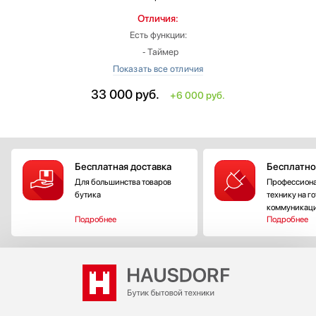
Отличия:
Есть функции:
‐ Таймер
‐ Функция наклона
Ширина: меньше на 8.4 см
33 000
руб.
+6 000 руб.
Высота: больше на 25.2 см
Рабочий механизм: осевой
Цвет: серый
Глубина: 27.6 см
Бесплатная доставка
Бесплатно
Мощность: 24 Вт
Для большинства товаров
Профессиона
бутика
технику на г
коммуникац
Подробнее
Подробнее