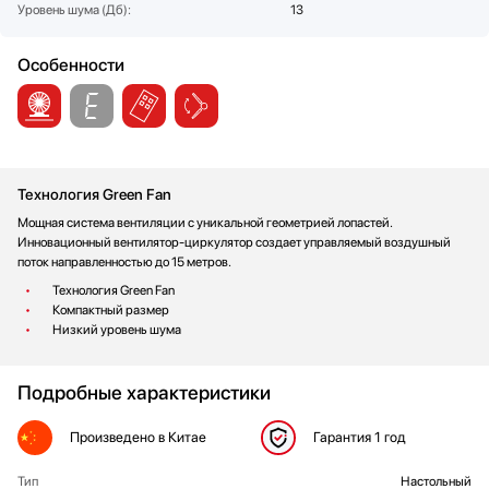
Уровень шума (Дб):
13
Стаканомоечные машины
Стиральные машины
Особенности
Сушильные машины
Телевизоры
Тостеры
Увлажнители воздуха
Утюги
Технология Green Fan
Фены
Мощная система вентиляции с уникальной геометрией лопастей.
Холодильники
Инновационный
вентилятор-циркулятор
создает управляемый воздушный
поток направленностью до 15 метров.
Холодильное оборудование
Технология Green Fan
Хьюмидоры
Компактный размер
Чайники
Низкий уровень шума
Подробные характеристики
Произведено
в Китае
Гарантия
1 год
Тип
Настольный
ОБЩИЕ ХАРАКТЕРИСТИКИ БОРК P 801