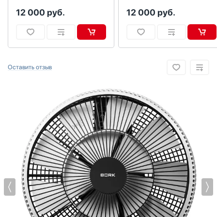
Водонагреватели
12 000
руб.
12 000
руб.
Вспениватели молока
Вытяжки
Гладильные системы
Дровяные печи
Оставить отзыв
Духовые шкафы
Измельчители пищевых отходов
Ионизаторы воды
Комби-панели, фритюрницы и грили
Конвекционные печи
Кондиционеры
Кофемашины
Кофемолки
Кухонные комбайны
Массажеры и спорт. инвентарь
Микроволновые печи
Миксеры
Мойки