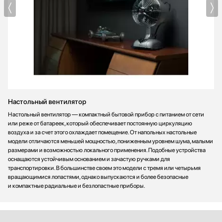
Настольный вентилятор
Настольный вентилятор — компактный бытовой прибор с питанием от сети
или реже от батареек, который обеспечивает постоянную циркуляцию
воздуха и за счет этого охлаждает помещение. От напольных настольные
модели отличаются меньшей мощностью, пониженным уровнем шума, малыми
размерами и возможностью локального применения. Подобные устройства
оснащаются устойчивым основанием и зачастую ручками для
транспортировки. В большинстве своем это модели с тремя или четырьмя
вращающимися лопастями, однако выпускаются и более безопасные
и компактные радиальные и безлопастные приборы.