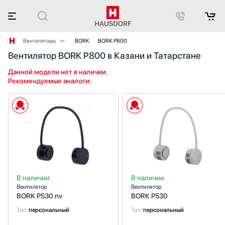
Вентиляторы
BORK
BORK P800
Вентилятор BORK P800 в Казани и Татарстане
Аксессуары
Аксессуары и принадлежности
Данной модели нет в наличии.
Рекомендуемые аналоги:
Акустические системы
Аромастанции
Барбекю
Беспроводные акустические системы
Блендеры
Вакуумные упаковщики
Варочные панели
Варочные центры
В наличии
В наличии
Вафельницы
Вентилятор
Вентилятор
Весы
BORK P530 nv
BORK P530
Винные шкафы
Тип:
персональный
Тип:
персональный
Витрины