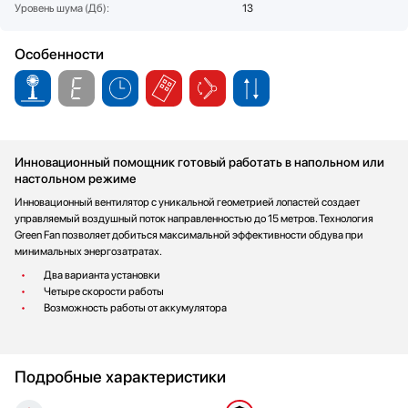
Уровень шума (Дб):
13
Стаканомоечные машины
Стиральные машины
Особенности
Сушильные машины
Телевизоры
Тостеры
Увлажнители воздуха
Утюги
Инновационный помощник готовый работать в напольном или
Фены
настольном режиме
Холодильники
Инновационный вентилятор с уникальной геометрией лопастей создает
управляемый воздушный поток направленностью до 15 метров. Технология
Холодильное оборудование
Green Fan позволяет добиться максимальной эффективности обдува при
Хьюмидоры
минимальных энергозатратах.
Чайники
Два варианта установки
Четыре скорости работы
Возможность работы от аккумулятора
Подробные характеристики