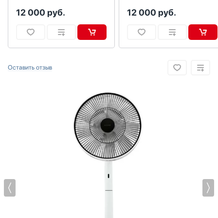
Водонагреватели
12 000
руб.
12 000
руб.
Вспениватели молока
Вытяжки
Гладильные системы
Дровяные печи
Оставить отзыв
Духовые шкафы
Измельчители пищевых отходов
Ионизаторы воды
Комби-панели, фритюрницы и грили
Конвекционные печи
Кондиционеры
Кофемашины
Кофемолки
Кухонные комбайны
Массажеры и спорт. инвентарь
Микроволновые печи
Миксеры
Мойки