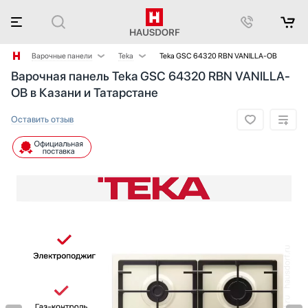
Варочные панели
Teka
Teka GSC 64320 RBN VANILLA-OB
Варочная панель Teka GSC 64320 RBN VANILLA-
Аксессуары
AEG
OB в Казани и Татарстане
Аксессуары и принадлежности
Asko
Акустические системы
Barazza
Оставить отзыв
Аромастанции
Bertazzoni
Барбекю
BORA
Беспроводные акустические системы
Bosch
Блендеры
Brandt
Вакуумные упаковщики
De Dietrich
Варочные центры
Electrolux
Вафельницы
Elica
Вентиляторы
Faber
Весы
Falmec
Винные шкафы
Franke
Витрины
Fulgor Milano