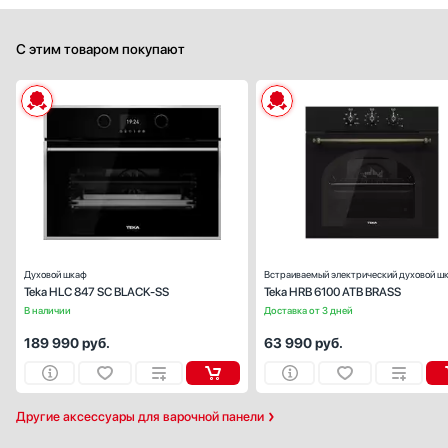
С этим товаром покупают
Способ подключения:
электрическ
Ширина (см):
59
Объем (л):
Цвет:
черн
Очистка духовки:
паров
Число режимов работы:
Духовой шкаф
Встраиваемый электрический духовой ш
Teka HLC 847 SC BLACK-SS
Teka HRB 6100 ATB BRASS
В наличии
Доставка от 3 дней
189 990
руб.
63 990
руб.
Другие аксессуары для варочной панели