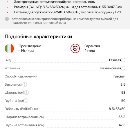
Электроподжиг: автоматический; газ-контроль: есть
Размеры (ВхШхГ): 8.5×58×50 см; ниша для встраивания: 55.3×47.3 см
Питание для поджига: 220-240 В, 50-60 Гц; тип газа: природный / LPG
встраиваемые электрические приборы не комплектуются вилкой для
подключения к электрической сети
Подробные характеристики
Произведено
Гарантия
в Италии
2 года
Вид
Газовая
Общие характеристики
Установка
Независимая
Способ подключения
Газовая
Высота (см)
8.5
Ширина (см)
58
Глубина (см)
50
Габариты (ВхШхГ), см
8.5x58x50
Ширина встраивания (см)
55.3
Глубина встраивания (см)
47.3