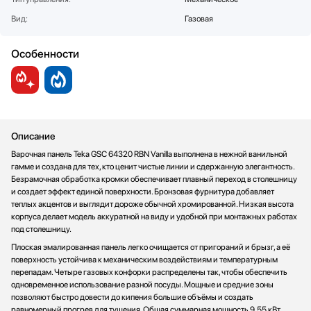
Стаканомоечные машины
Вид:
Газовая
Стиральные машины
Сушильные машины
Особенности
Телевизоры
Тостеры
Увлажнители воздуха
Утюги
Фены
Описание
Холодильники
Варочная панель Teka GSC 64320 RBN Vanilla выполнена в нежной ванильной
гамме и создана для тех, кто ценит чистые линии и сдержанную элегантность.
Холодильное оборудование
Безрамочная обработка кромки обеспечивает плавный переход в столешницу
Хьюмидоры
и создает эффект единой поверхности. Бронзовая фурнитура добавляет
Чайники
теплых акцентов и выглядит дороже обычной хромированной. Низкая высота
корпуса делает модель аккуратной на виду и удобной при монтажных работах
под столешницу.
Плоская эмалированная панель легко очищается от пригораний и брызг, а её
поверхность устойчива к механическим воздействиям и температурным
перепадам. Четыре газовых конфорки распределены так, чтобы обеспечить
одновременное использование разной посуды. Мощные и средние зоны
позволяют быстро довести до кипения большие объёмы и создать
равномерный прогрев для тушения. Общая суммарная мощность 9.55 кВт