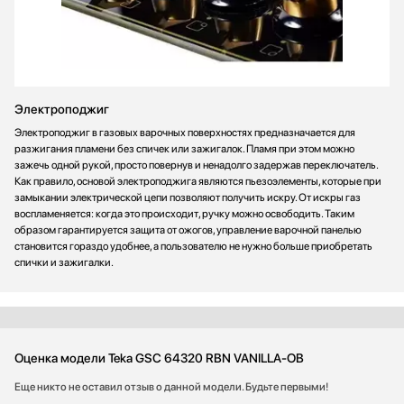
Электроподжиг
Электроподжиг в газовых варочных поверхностях предназначается для
разжигания пламени без спичек или зажигалок. Пламя при этом можно
зажечь одной рукой, просто повернув и ненадолго задержав переключатель.
Как правило, основой электроподжига являются пьезоэлементы, которые при
замыкании электрической цепи позволяют получить искру. От искры газ
воспламеняется: когда это происходит, ручку можно освободить. Таким
образом гарантируется защита от ожогов, управление варочной панелью
становится гораздо удобнее, а пользователю не нужно больше приобретать
спички и зажигалки.
Оценка модели Teka GSC 64320 RBN VANILLA-OB
Еще никто не оставил отзыв о данной модели. Будьте первыми!