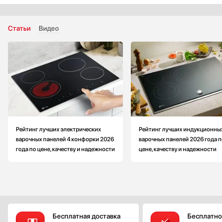
Ширина встраивания: меньше на 27.3 см
Глубина встраивания: больше на 1.7 см
Статьи
Видео
Рейтинг лучших электрических
Рейтинг лучших индукционны
варочных панелей 4 конфорки 2026
варочных панелей 2026 года п
года по цене, качеству и надежности
цене, качеству и надежности
Бесплатная доставка
Бесплатно