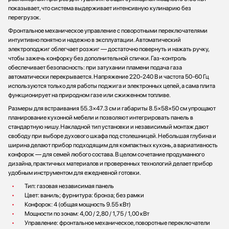
показывает, что система выдерживает интенсивную кулинарию без
перегрузок.
Фронтальное механическое управление с поворотными переключателями
интуитивно понятно и надежно в эксплуатации. Автоматический
электроподжиг облегчает розжиг — достаточно повернуть и нажать ручку,
чтобы зажечь конфорку без дополнительной спички. Газ-контроль
обеспечивает безопасность: при затухании пламени подача газа
автоматически перекрывается. Напряжение 220-240 В и частота 50-60 Гц
используются только для работы поджига и электронных цепей, а сама плита
функционирует на природном газе или сжиженном топливе.
Размеры для встраивания 55.3×47.3 см и габариты 8.5×58×50 см упрощают
планирование кухонной мебели и позволяют интегрировать панель в
стандартную нишу. Накладной тип установки и независимый монтаж дают
свободу при выборе духового шкафа под столешницей. Небольшая глубина и
ширина делают прибор подходящим для компактных кухонь, а вариативность
конфорок — для семей любого состава. В целом сочетание продуманного
дизайна, практичных материалов и проверенных технологий делает прибор
удобным инструментом для ежедневной готовки.
Тип: газовая независимая панель
Цвет: ваниль; фурнитура: бронза; без рамки
Конфорок: 4 (общая мощность 9.55 кВт)
Мощности по зонам: 4,00 / 2,80 / 1,75 / 1,00 кВт
Управление: фронтальное механическое, поворотные переключатели