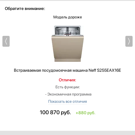
Обратите внимание:
Модель дороже
Встраиваемая посудомоечная машина
Neff S255EAX16E
Отличия:
Есть функции:
‐ Экономичная программа
‐ Гибкая скорость для мытья и сушки (VarioSpeed)
‐ Функция "Зона интенсивного мытья посуды"
100 870
руб.
+880 руб.
‐ Световой индикатор работы (Info Light)
‐ Гибко настраиваемые короба для посуды (Vario Flex)
‐ Выдвижной ящик для столовых приборов (VarioDrawer)