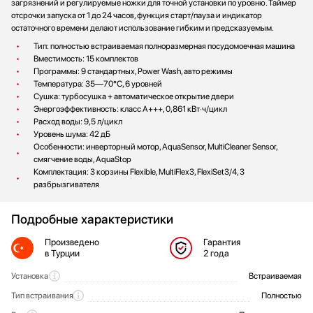
загрязнений и регулируемые ножки для точной установки по уровню. Таймер
отсрочки запуска от 1 до 24 часов, функция старт/пауза и индикатор
остаточного времени делают использование гибким и предсказуемым.
Тип: полностью встраиваемая полноразмерная посудомоечная машина
Вместимость: 15 комплектов
Программы: 9 стандартных, Power Wash, авто режимы
Температура: 35—70°C, 6 уровней
Сушка: турбосушка + автоматическое открытие двери
Энергоэффективность: класс A+++, 0,861 кВт·ч/цикл
Расход воды: 9,5 л/цикл
Уровень шума: 42 дБ
Особенности: инверторный мотор, AquaSensor, MultiCleaner Sensor,
смягчение воды, AquaStop
Комплектация: 3 корзины Flexible, MultiFlex3, FlexiSet3/4, 3
разбрызгивателя
Подробные характеристики
Произведено
Гарантия
в Турции
2 года
Установка
Встраиваемая
Общие характеристики
Тип встраивания
Полностью