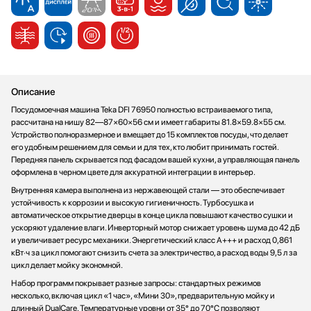
Стаканомоечные машины
Стиральные машины
Сушильные машины
Телевизоры
Тостеры
Описание
Увлажнители воздуха
Посудомоечная машина Teka DFI 76950 полностью встраиваемого типа,
Утюги
рассчитана на нишу 82—87×60×56 см и имеет габариты 81.8×59.8×55 см.
Фены
Устройство полноразмерное и вмещает до 15 комплектов посуды, что делает
его удобным решением для семьи и для тех, кто любит принимать гостей.
Холодильники
Передняя панель скрывается под фасадом вашей кухни, а управляющая панель
Холодильное оборудование
оформлена в черном цвете для аккуратной интеграции в интерьер.
Хьюмидоры
Внутренняя камера выполнена из нержавеющей стали — это обеспечивает
устойчивость к коррозии и высокую гигиеничность. Турбосушка и
Чайники
автоматическое открытие дверцы в конце цикла повышают качество сушки и
ускоряют удаление влаги. Инверторный мотор снижает уровень шума до 42 дБ
и увеличивает ресурс механики. Энергетический класс A+++ и расход 0,861
кВт·ч за цикл помогают снизить счета за электричество, а расход воды 9,5 л за
цикл делает мойку экономной.
Набор программ покрывает разные запросы: стандартных режимов
несколько, включая цикл «1 час», «Мини 30», предварительную мойку и
длинный DualCare. Температурные уровни от 35° до 70°C позволяют