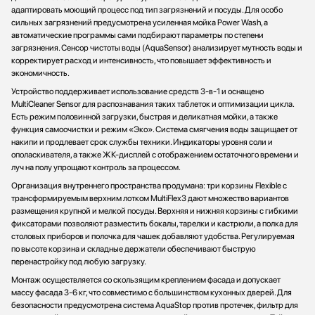
адаптировать моющий процесс под тип загрязнений и посуды. Для особо
сильных загрязнений предусмотрена усиленная мойка Power Wash, а
автоматические программы сами подбирают параметры по степени
загрязнения. Сенсор чистоты воды (AquaSensor) анализирует мутность воды и
корректирует расход и интенсивность, что повышает эффективность и
экономичность.
Устройство поддерживает использование средств 3-в-1 и оснащено
MultiCleaner Sensor для распознавания таких таблеток и оптимизации цикла.
Есть режим половинной загрузки, быстрая и деликатная мойки, а также
функция самоочистки и режим «Эко». Система смягчения воды защищает от
накипи и продлевает срок службы техники. Индикаторы уровня соли и
ополаскивателя, а также ЖК-дисплей с отображением остаточного времени и
луч на полу упрощают контроль за процессом.
Организация внутреннего пространства продумана: три корзины Flexible с
трансформируемым верхним лотком MultiFlex3 дают множество вариантов
размещения крупной и мелкой посуды. Верхняя и нижняя корзины с гибкими
фиксаторами позволяют разместить бокалы, тарелки и кастрюли, а полка для
столовых приборов и полочка для чашек добавляют удобства. Регулируемая
по высоте корзина и складные держатели обеспечивают быструю
перенастройку под любую загрузку.
Монтаж осуществляется со скользящим креплением фасада и допускает
массу фасада 3-6 кг, что совместимо с большинством кухонных дверей. Для
безопасности предусмотрена система AquaStop против протечек, фильтр для