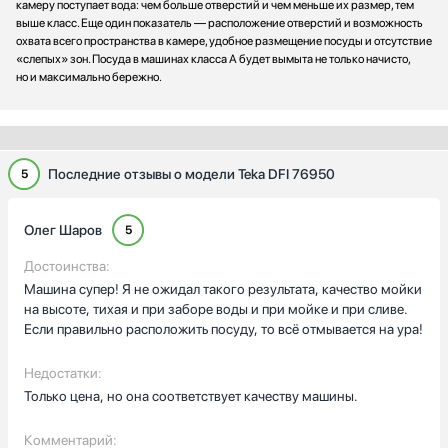
камеру поступает вода: чем больше отверстий и чем меньше их размер, тем
выше класс. Еще один показатель — расположение отверстий и возможность
охвата всего пространства в камере, удобное размещение посуды и отсутствие
«слепых» зон. Посуда в машинах класса А будет вымыта не только начисто,
но и максимально бережно.
Последние отзывы о модели Teka DFI 76950
5
Олег Шаров
5
Достоинства:
Машина супер! Я не ожидал такого результата, качество мойки
на высоте, тихая и при заборе воды и при мойке и при сливе.
Если правильно расположить посуду, то всё отмывается на ура!
Недостатки:
Только цена, но она соответствует качеству машины.
Комментарий: