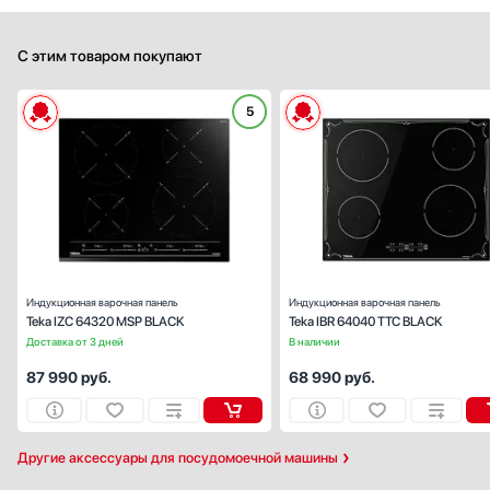
С этим товаром покупают
5
Габариты (ВхШхГ), см:
5.3х60х
Цвет :
черн
Панель конфорок:
стеклокерами
Общее количество конфорок:
Индукционная варочная панель
Индукционная варочная панель
Teka IZC 64320 MSP BLACK
Teka IBR 64040 TTC BLACK
Доставка от 3 дней
В наличии
87 990
руб.
68 990
руб.
Другие аксессуары для посудомоечной машины