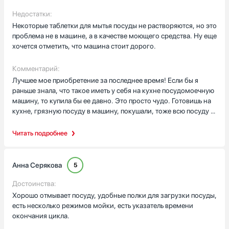
удовольствием, все устраивает. Моет посуду машина очень
хорошо и сушит отлично. После мытья вся посуда блестит,
Недостатки:
будто только изготовлена. С появлением посудомойки
Некоторые таблетки для мытья посуды не растворяются, но это
столько лишнего времени стало оставаться на себя! С
проблема не в машине, а в качестве моющего средства. Ну еще
удовольствием провожу его вместе с детьми.
хочется отметить, что машина стоит дорого.
Комментарий:
Лучшее мое приобретение за последнее время! Если бы я
раньше знала, что такое иметь у себя на кухне посудомоечную
машину, то купила бы ее давно. Это просто чудо. Готовишь на
кухне, грязную посуду в машину, покушали, тоже всю посуду в
машину. На кухне теперь всегда чисто. Машина вместительная.
А как она помогает в праздники! Ведь в это время всегда
Читать подробнее
много грязной посуды. В общем, я очень рада приобретению и
тем, как машина работает Всем советую. Эта модель
понравится однозначно. Тут нет каких-то непонятных
Анна Серякова
5
наворотов. Все просто, понятно, действенно.
Достоинства:
Хорошо отмывает посуду, удобные полки для загрузки посуды,
есть несколько режимов мойки, есть указатель времени
окончания цикла.