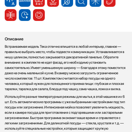
Стаканомоечные машины
Стиральные машины
Сушильные машины
Телевизоры
Тостеры
Описание
Увлажнители воздуха
Встраиваемая модель Тека отлично впишется в любой интерьер, главное —
Утюги
правильно выбрать место, чтобы подвести коммуникации. Устанавливается в
Фены
нишу целиком, полностью закрывается декоративной панелью. Обратите
внимание: в комплекте не идет фасад, его необходимо установить
Холодильники
самостоятельно. Имеет уменьшенную ширину — благодаря этому поместится
Холодильное оборудование
даже на очень маленькой кухне. В камеру можно загрузить ограниченное
число комплектов: 11 шт. Комплектом считается набор посуды на одного
Хьюмидоры
человека, который нужен для полноценного приема пищи: глубокая и плоская
Чайники
тарелки, тарелка для салата, блюдце под чашку, сама чашка, ложка и вилка.
Используйте разные температурные режимы для мытья, в этой машинке их 6
шт. Есть автоматические программы с уже выбранными настройками под тип
посуды или загрязнение. Интенсивная мойка позволяет увеличить мощность,
если в камере посуда для приготовления с подгоревшими или застарелыми
загрязнениями. Быстрая программа экономит ваше время и справляется с
легкими загрязнениями. Для деликатной посуды — стекла, хрусталя и т.д. —
используйте специальные настройки, которые защищают хрупкую