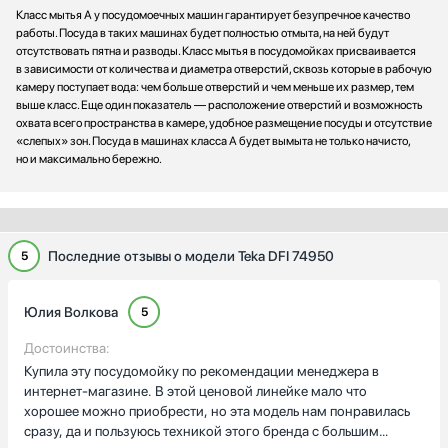
Класс мытья А у посудомоечных машин гарантирует безупречное качество
работы. Посуда в таких машинах будет полностью отмыта, на ней будут
отсутствовать пятна и разводы. Класс мытья в посудомойках присваивается
в зависимости от количества и диаметра отверстий, сквозь которые в рабочую
камеру поступает вода: чем больше отверстий и чем меньше их размер, тем
выше класс. Еще один показатель — расположение отверстий и возможность
охвата всего пространства в камере, удобное размещение посуды и отсутствие
«слепых» зон. Посуда в машинах класса А будет вымыта не только начисто,
но и максимально бережно.
Последние отзывы о модели Teka DFI 74950
5
Юлия Волкова
5
Достоинства:
Купила эту посудомойку по рекомендации менеджера в
интернет-магазине. В этой ценовой линейке мало что
хорошее можно приобрести, но эта модель нам понравилась
сразу, да и пользуюсь техникой этого бренда с большим