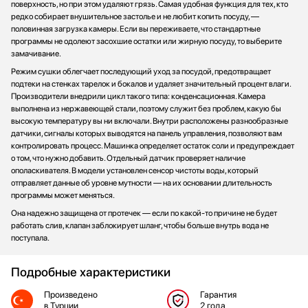
поверхность, но при этом удаляют грязь. Самая удобная функция для тех, кто
редко собирает внушительное застолье и не любит копить посуду, —
половинная загрузка камеры. Если вы переживаете, что стандартные
программы не одолеют засохшие остатки или жирную посуду, то выберите
замачивание.
Режим сушки облегчает последующий уход за посудой, предотвращает
подтеки на стенках тарелок и бокалов и удаляет значительный процент влаги.
Производители внедрили цикл такого типа: конденсационная. Камера
выполнена из нержавеющей стали, поэтому служит без проблем, какую бы
высокую температуру вы ни включали. Внутри расположены разнообразные
датчики, сигналы которых выводятся на панель управления, позволяют вам
контролировать процесс. Машинка определяет остаток соли и предупреждает
о том, что нужно добавить. Отдельный датчик проверяет наличие
ополаскивателя. В модели установлен сенсор чистоты воды, который
отправляет данные об уровне мутности — на их основании длительность
программы может меняться.
Она надежно защищена от протечек — если по какой-то причине не будет
работать слив, клапан заблокирует шланг, чтобы больше внутрь вода не
поступала.
Подробные характеристики
Произведено
Гарантия
в Турции
2 года