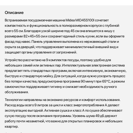
Стаканомоечные машины
Описание
Стиральные машины
Встраиваемая посудомоечная машина Midea MID45S100I сочетает
Сушильные машины
компактность и функциональность в полноразмерном корпусе с глубиной
Телевизоры
всего 55 см. Благодаря узкой ширине под 45 см она впишется в нишу с
Тостеры
размерами 82×45×55 см и сохранит единый стиль кухни, если вы оформите
фасад под навес. Панель управления выполнена из нержавеющей стали и
Увлажнители воздуха
скрыта за дверцей, что поддерживает минималистичный внешний вид и
Утюги
защищает органы управления от загрязнений.
Фены
Устройство рассчитано на 9 комплектов посуды, поэтому удобно для
Холодильники
небольших семей или активных пар. Интеллектуальная электронная система
предлагает пять стандартных программ, включая интенсивную, экономичную,
Холодильное оборудование
быструю и стандартную мойку. Для ситуаций, когда нужно ускорить процесс
Хьюмидоры
без потери качества, предусмотрена программа 90 минут при 65°C, а режим
самоочистки поддерживает гигиену и снижает необходимость ручного
Чайники
обслуживания.
Технологии направлены на экономию ресурсов и комфорт использования.
Расход воды всего 9 литров за цикл и класс энергопотребления A делают
эксплуатацию выгодной. Активная сушка и класс A по сушке обеспечивают
сухую посуду после окончания программы. Уровень шума 49 дБ держит
работу почти незаметной, что важно для открытых планировок и небольших
квартир.