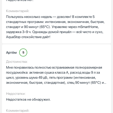
Комментарий:
Пользуюсь несколько недель — доволен! В комплекте 5
стандартных программ: интенсивная, экономичная, быстрая,
стандарт и 90 минут (65°C). Управляю через mSmartHome,
задержка 3–9 ч. Однажды домой пришёл — всё чисто и сухо,
AquaStop спокойствие даёт!
Артём
5
Достоинства:
Мне понравилась полностью встраиваемая полноразмерная
посудомойка: активная сушка класса A, расход воды 9 л за
цикл, уровень шума 49 дБ, пять программ (интенсивная,
экономичная, быстрая, стандартная), спец 90 минут (65°C) и
самоочистка. Закрытая электронная панель из нержавеющей
стали, управление через mSmartHome, жёсткое крепление
Недостатки:
фасада, AquaStop. Отсрочка 3-9 ч, электронное управление,
Недостатков не обнаружил.
класс A .
Комментарий: