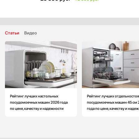
‐ Таймер отсрочки запуска
‐ Защита от протечек
Вместимость (комплектов посуды): больше на 3
Ширина: больше на 15 см
Габариты (ВхШхГ): 81.5x59.8x55 см
Статьи
Видео
Размеры ниши для встраивания (ВхШхГ): 81.5-87.5x60x55 см
Стандартные программы мойки:
‐ стекло (40°С)
Цвет панели управления: серебристый
Рейтинг лучших настольных
Рейтинг лучших отдельносто
посудомоечных машин 2026 года
посудомоечных машин 45 см 
по цене, качеству и надежности
года по цене, качеству и наде