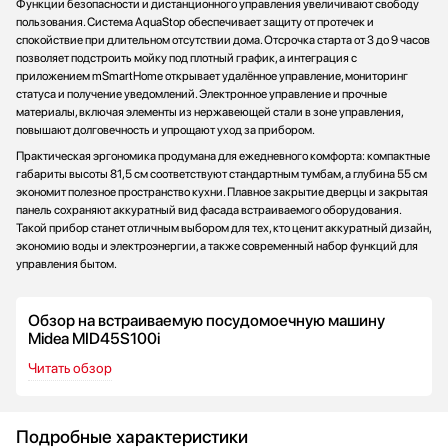
Функции безопасности и дистанционного управления увеличивают свободу
пользования. Система AquaStop обеспечивает защиту от протечек и
спокойствие при длительном отсутствии дома. Отсрочка старта от 3 до 9 часов
позволяет подстроить мойку под плотный график, а интеграция с
приложением mSmartHome открывает удалённое управление, мониторинг
статуса и получение уведомлений. Электронное управление и прочные
материалы, включая элементы из нержавеющей стали в зоне управления,
повышают долговечность и упрощают уход за прибором.
Практическая эргономика продумана для ежедневного комфорта: компактные
габариты высоты 81,5 см соответствуют стандартным тумбам, а глубина 55 см
экономит полезное пространство кухни. Плавное закрытие дверцы и закрытая
панель сохраняют аккуратный вид фасада встраиваемого оборудования.
Такой прибор станет отличным выбором для тех, кто ценит аккуратный дизайн,
экономию воды и электроэнергии, а также современный набор функций для
управления бытом.
Обзор на встраиваемую посудомоечную машину
Midea MID45S100i
Читать обзор
Подробные характеристики