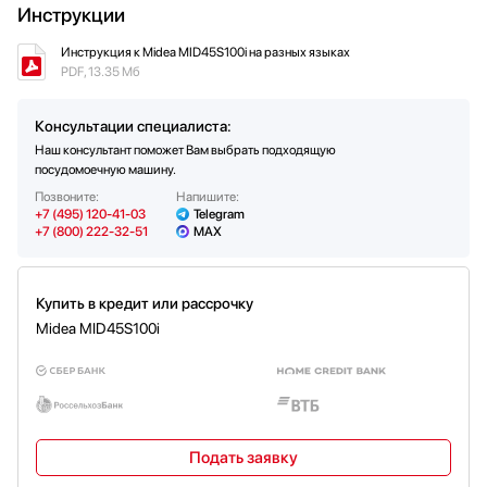
Инструкции
Напряжение (В)
220-240
Да
Экономичная программа
Частота тока (Гц)
50 / 60
Инструкция к Midea MID45S100i на разных языках
Да
Быстрая мойка
PDF, 13.35 Мб
Да
Стандартное мытье
Консультации специалиста:
Наш консультант поможет Вам выбрать подходящую
посудомоечную машину.
Позвоните:
Напишите:
+7 (495) 120-41-03
Telegram
+7 (800) 222-32-51
MAX
Купить в кредит или рассрочку
Midea MID45S100i
Подать заявку