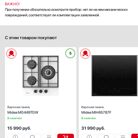
ВАЖНО!
При получении обязательно осмотрите прибор: нет ли на нем механических
повреждений, соответствует ли комплектация заявленной.
С этим товаром покупают
5
Габариты (ВхШхГ), см:
10.2x45x
Цвет :
бел
Панель конфорок:
закаленное стек
Общее количество конфорок:
Варочная панель
Варочная панель
Midea MG449TGW
Midea MIH65787F
В наличии
В наличии
15 990
руб.
31 990
руб.