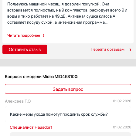
Пользуюсь машиной месяц. я доволен покупкой. Она
встраивается полностью, на 9 комплектов, расходует всего 9 л
воды и тихо работает на 49 дБ. Активная сушка класса A
оставляет посуду сухой, а интенсивная программа
справляется с сковородой после ужина. Отсрочка 3–9 ч,
электронная панель и управление через mSmartHome делают
Читать подробнее
эксплуатацию удобной, AquaStop успокаивает.
Оставить отзыв
Перейти к отзывам
Вопросы о модели Midea MID45S100i
Задать вопрос
Алексеев Т.О.
01.02.2026
Какие меры ухода помогут продлить срок службы?
Специалист Hausdorf
01.02.2026