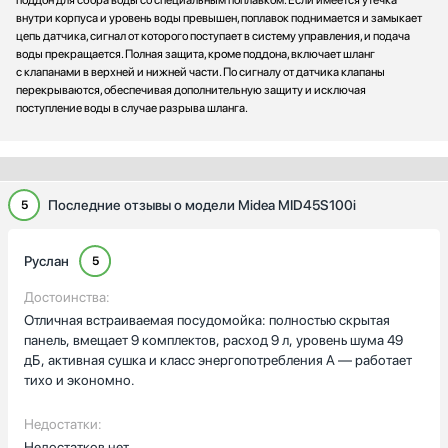
поддон для сбора воды со специальным поплавком. Если имеется утечка
внутри корпуса и уровень воды превышен, поплавок поднимается и замыкает
цепь датчика, сигнал от которого поступает в систему управления, и подача
воды прекращается. Полная защита, кроме поддона, включает шланг
с клапанами в верхней и нижней части. По сигналу от датчика клапаны
перекрываются, обеспечивая дополнительную защиту и исключая
поступление воды в случае разрыва шланга.
Последние отзывы о модели Midea MID45S100i
5
Руслан
5
Достоинства:
Отличная встраиваемая посудомойка: полностью скрытая
панель, вмещает 9 комплектов, расход 9 л, уровень шума 49
дБ, активная сушка и класс энергопотребления A — работает
тихо и экономно.
Недостатки:
Недостатков нет.