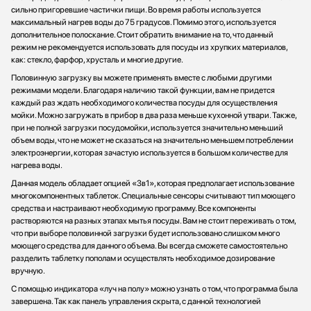
сильно пригоревшие частички пищи. Во время работы используется
максимальный нагрев воды до 75 градусов. Помимо этого, используется
дополнительное полоскание. Стоит обратить внимание на то, что данный
режим не рекомендуется использовать для посуды из хрупких материалов,
как: стекло, фарфор, хрусталь и многие другие.
Половинную загрузку вы можете применять вместе с любыми другими
режимами модели. Благодаря наличию такой функции, вам не придется
каждый раз ждать необходимого количества посуды для осуществления
мойки. Можно загружать в прибор в два раза меньше кухонной утвари. Также,
при не полной загрузки посудомойки, используется значительно меньший
объем воды, что не может не сказаться на значительно меньшем потреблении
электроэнергии, которая зачастую используется в большом количестве для
нагрева воды.
Данная модель обладает опцией «3в1», которая предполагает использование
многокомпонентных таблеток. Специальные сенсоры считывают тип моющего
средства и настраивают необходимую программу. Все компоненты
растворяются на разных этапах мытья посуды. Вам не стоит переживать о том,
что при выборе половинной загрузки будет использовано слишком много
моющего средства для данного объема. Вы всегда сможете самостоятельно
разделить таблетку пополам и осуществлять необходимое дозирование
вручную.
С помощью индикатора «луч на полу» можно узнать о том, что программа была
завершена. Так как панель управления скрыта, с данной технологией