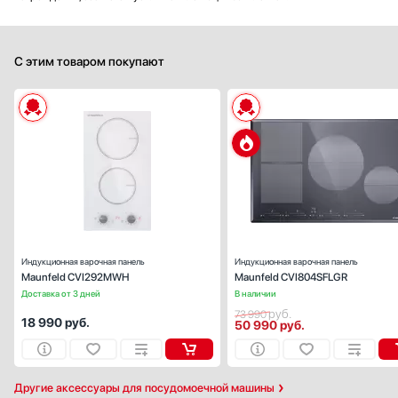
С этим товаром покупают
Габариты (ВхШхГ), см:
5.6x29x
Цвет :
бел
Панель конфорок:
стеклокерами
Общее количество конфорок:
Индукционная варочная панель
Индукционная варочная панель
Maunfeld CVI292MWH
Maunfeld CVI804SFLGR
Доставка от 3 дней
В наличии
руб.
73 990
18 990
руб.
50 990
руб.
Другие аксессуары для посудомоечной машины