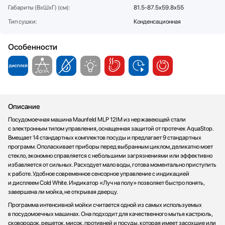
Габариты (ВхШхГ) (см):
81.5-87.5х59.8х55
Стаканомоечные машины
Тип сушки:
Стиральные машины
Конденсационная
Сушильные машины
Особенности
Телевизоры
Тостеры
Увлажнители воздуха
Утюги
Фены
Описание
Холодильники
Посудомоечная машина Maunfeld MLP 12IM из нержавеющей стали
Холодильное оборудование
с электронным типом управления, оснащенная защитой от протечек AquaStop.
Хьюмидоры
Вмещает 14 стандартных комплектов посуды и предлагает 9 стандартных
программ. Ополаскивает приборы перед выбранным циклом, деликатно моет
Чайники
стекло, экономно справляется с небольшими загрязнениями или эффективно
избавляется от сильных. Расходует мало воды, готова моментально приступить
к работе. Удобное современное сенсорное управление с индикацией
и дисплеем Cold White. Индикатор «Луч на полу» позволяет быстро понять,
завершена ли мойка, не открывая дверцу.
Программа интенсивной мойки считается одной из самых используемых
в посудомоечных машинах. Она подходит для качественного мытья кастрюль,
сковородок, решеток, мисок, противней и посуды, которая имеет засохшие или