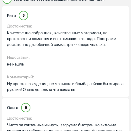
Рита
5
Достоинства:
Качественно собранная , качественные материалы, не
протекает ни ломается и все отмывает как надо. Программ
достаточно для обычной семь в три - четыре человка.
Недостатки:
не нашла
Комментарий:
Ну просто заглядение, не машинка и бомба, сейчас бы стирала
руками! Очень довольна что взяла ее
Ольга
5
Достоинства:
Чисто за считанные минуты, загрузил быстренько включил
программу таблетку кинул и вуаля все , моет, функциональная,