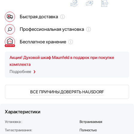
Мойки
Vestfrost
Мультиварки
Zigmund Shtain
Быстрая доставка
Мясорубки
Наушники
Профессиональная установка
Обогреватели
Бесплатное хранение
Очистители воздуха
Пароварки
Акция! Духовой шкаф Maunfeld в подарок при покупке
Паровые шкафы для одежды
комплекта
Парогенераторы
Подробнее
Подогреватели
Посуда
Проф. аксессуары
ВСЕ ПРИЧИНЫ ДОВЕРЯТЬ HAUSDORF
Профессиональные ледогенераторы
Профессиональные посудомоечные машины
Пылесосы
Характеристики
Системы кипячения воды AquaHot
Установка :
Встраиваемая
Смесители
Тип встраивания:
Полностью
Соковыжималки