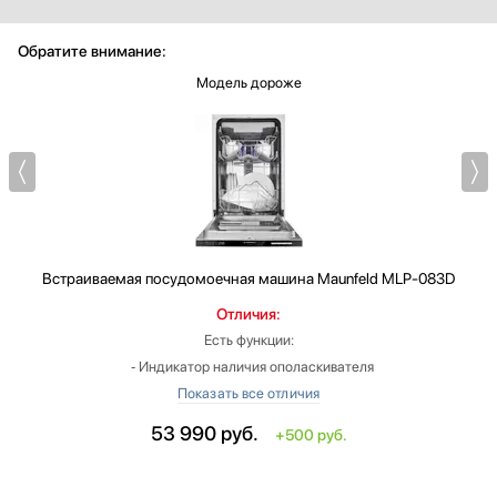
Обратите внимание:
Модель дороже
Встраиваемая посудомоечная машина
Maunfeld MLP-083D
В
Отличия:
Есть функции:
‐ Индикатор наличия ополаскивателя
‐ Индикатор наличия соли
‐ Сигнал окончания программы
53 990
руб.
+500 руб.
‐ Корзина для столовых приборов
‐ Регулируемые ножки