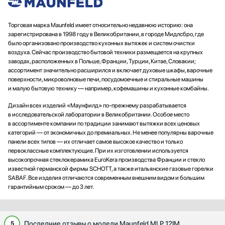
Торговая марка Maunfeld имеет относительно недавнюю историю: она
зарегистрирована в 1998 году в Великобритании, в городе Мидлсбро, где
было организовано производство кухонных вытяжек и систем очистки
воздуха. Сейчас производство бытовой техники размещается на крупных
заводах, расположенных в Польше, Франции, Турции, Китае, Словакии;
ассортимент значительно расширился и включает духовые шкафы, варочные
поверхности, микроволновые печи, посудомоечные и стиральные машины
и малую бытовую технику — например, кофемашины и кухонные комбайны.
Дизайн всех изделий «Маунфилд» по-прежнему разрабатывается
в исследовательской лаборатории в Великобритании. Особое место
в ассортименте компании по традиции занимают вытяжки всех ценовых
категорий — от экономичных до премиальных. Не менее популярны варочные
панели всех типов — их отличает самое высокое качество и только
первоклассные комплектующие. При их изготовлении используется
высокопрочная стеклокерамика EuroKera производства Франции и стекло
известной германской фирмы SCHOTT, а также итальянские газовые горелки
SABAF. Все изделия отличаются современным внешним видом и большим
гарантийным сроком — до 3 лет.
Последние отзывы о модели Maunfeld MLP 12IM
5