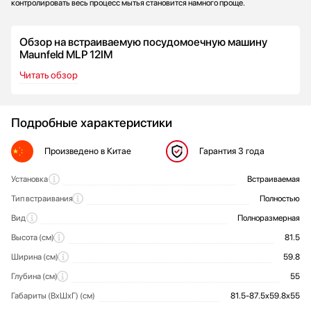
контролировать весь процесс мытья становится намного проще.
Обзор на встраиваемую посудомоечную машину
Maunfeld MLP 12IM
Читать обзор
Подробные характеристики
Произведено
в Китае
Гарантия
3 года
Установка
Встраиваемая
Общие характеристики MAUNFELD MLP 12 IM
Тип встраивания
Полностью
Вид
Полноразмерная
Высота (см)
81.5
Ширина (см)
59.8
Глубина (см)
55
Габариты (ВхШхГ) (см)
81.5-87.5х59.8х55