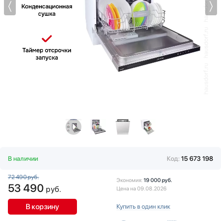
Витрины
Hyundai
Водонагреватели
Jacky`s
Вспениватели молока
Kaiser
Вытяжки
Korting
Гладильные системы
KRONA
Дровяные печи
Kuppersberg
Духовые шкафы
Kuppersbusch
Измельчители пищевых отходов
Midea
Ионизаторы воды
Miele
Комби-панели, фритюрницы и грили
Neff
Конвекционные печи
Schaub Lorenz
Кондиционеры
Siemens
Кофемашины
Signature Kitchen Suite
В наличии
Код:
15 673 198
Кофемолки
Smeg
72 490 руб.
Кухонные комбайны
Teka
Экономия:
19 000 руб.
53 490
руб.
Цена на 09.08.2026
Массажеры и спорт. инвентарь
Toshiba
Микроволновые печи
V-ZUG
В корзину
Купить в один клик
Миксеры
VARD