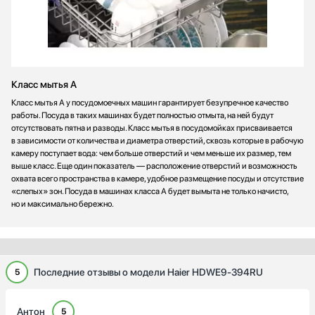
Класс мытья A
Класс мытья А у посудомоечных машин гарантирует безупречное качество
работы. Посуда в таких машинах будет полностью отмыта, на ней будут
отсутствовать пятна и разводы. Класс мытья в посудомойках присваивается
в зависимости от количества и диаметра отверстий, сквозь которые в рабочую
камеру поступает вода: чем больше отверстий и чем меньше их размер, тем
выше класс. Еще один показатель — расположение отверстий и возможность
охвата всего пространства в камере, удобное размещение посуды и отсутствие
«слепых» зон. Посуда в машинах класса А будет вымыта не только начисто,
но и максимально бережно.
Последние отзывы о модели Haier HDWE9-394RU
5
Антон
5