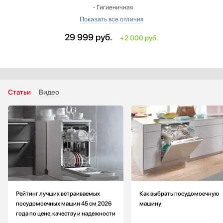
‐ Гигиеничная
‐ Режим половинной загрузки
‐ Программа деликатной мойки
29 999
руб.
+2 000 руб.
‐ Режим предварительного полоскания
‐ Защита от детей
Количество стандартных программ: больше на 1
Высота: больше на 6.6 см
Уровень шума: меньше на 6 дБ
Статьи
Видео
Глубина с открытой дверью: больше на 116.5 см
Габариты (ВхШхГ): 88.2-87.6х44.8х55.9 см
Размеры ниши для встраивания (ВхШхГ): 81.6-87.8х45.2х57.7 см
Рейтинг лучших встраиваемых
Как выбрать посудомоечную
посудомоечных машин 45 см 2026
машину
года по цене, качеству и надежности