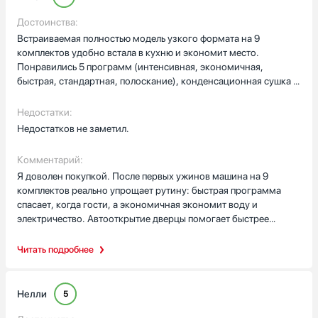
Достоинства:
Встраиваемая полностью модель узкого формата на 9
комплектов удобно встала в кухню и экономит место.
Понравились 5 программ (интенсивная, экономичная,
быстрая, стандартная, полоскание), конденсационная сушка и
нержавеющая внутренняя камера. Черная закрытая панель с
LED-дисплеем, таймер 3–9 ч, индикаторы соли и
Недостатки:
ополаскивателя, автооткрытие дверцы, регулировка корзины,
Недостатков не заметил.
антибактер. фильтр, расход воды 9 л, шум 55 дБ, класс A.
Комментарий:
Я доволен покупкой. После первых ужинов машина на 9
комплектов реально упрощает рутину: быстрая программа
спасает, когда гости, а экономичная экономит воду и
электричество. Автооткрытие дверцы помогает быстрее
сушить, регулировка корзины — удобно с разной посудой.
Ночью почти не слышно, индикаторы подсказывают о соли и
Читать подробнее
ополаскивателе — всё просто и надежно.
Нелли
5