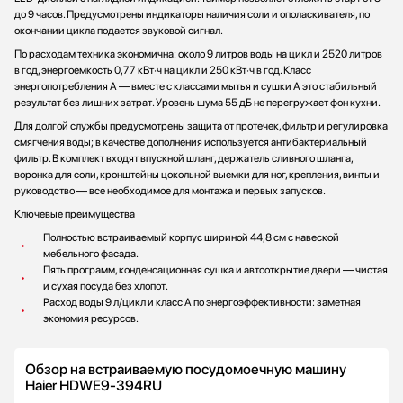
до 9 часов. Предусмотрены индикаторы наличия соли и ополаскивателя, по
окончании цикла подается звуковой сигнал.
По расходам техника экономична: около 9 литров воды на цикл и 2520 литров
в год, энергоемкость 0,77 кВт·ч на цикл и 250 кВт·ч в год. Класс
энергопотребления A — вместе с классами мытья и сушки A это стабильный
результат без лишних затрат. Уровень шума 55 дБ не перегружает фон кухни.
Для долгой службы предусмотрены защита от протечек, фильтр и регулировка
смягчения воды; в качестве дополнения используется антибактериальный
фильтр. В комплект входят впускной шланг, держатель сливного шланга,
воронка для соли, кронштейны цокольной выемки для ног, крепления, винты и
руководство — все необходимое для монтажа и первых запусков.
Ключевые преимущества
Полностью встраиваемый корпус шириной 44,8 см с навеской
мебельного фасада.
Пять программ, конденсационная сушка и автооткрытие двери — чистая
и сухая посуда без хлопот.
Расход воды 9 л/цикл и класс A по энергоэффективности: заметная
экономия ресурсов.
Обзор на встраиваемую посудомоечную машину
Haier HDWE9-394RU