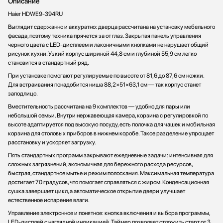
Описание
Стаканомоечные машины
Haier HDWE9-394RU
Стиральные машины
Выглядит сдержанно и аккуратно: дверца рассчитана на установку мебельного
Сушильные машины
фасада, поэтому техника прячется за от глаз. Закрытая панель управления
черного цвета с LED-дисплеем и лаконичными кнопками не нарушает общий
Телевизоры
рисунок кухни. Узкий корпус шириной 44,8 см и глубиной 55,9 см легко
Тостеры
становится в стандартный ряд.
Увлажнители воздуха
При установке помогают регулируемые по высоте от 81,6 до 87,6 см ножки.
Утюги
Для встраивания понадобится ниша 88,2×51×63,1 см — так корпус станет
заподлицо.
Фены
Вместительность рассчитана на 9 комплектов — удобно для пары или
Холодильники
небольшой семьи. Внутри нержавеющая камера, корзина с регулировкой по
Холодильное оборудование
высоте адаптируется под высокую посуду, есть полочка для чашек и мобильная
корзина для столовых приборов в нижнем коробе. Такое разделение упрощает
Хьюмидоры
расстановку и ускоряет загрузку.
Чайники
Пять стандартных программ закрывают ежедневные задачи: интенсивная для
сложных загрязнений, экономичная для бережного расхода ресурсов,
быстрая, стандартное мытье и режим полоскания. Максимальная температура
достигает 70 градусов, что помогает справляться с жиром. Конденсационная
сушка завершает цикл, а автоматическое открытие двери улучшает
естественное испарение влаги.
Управление электронное и понятное: кнопка включения и выбора программы,
LED-дисплей с наглядной индикацией. Таймер позволяет отложить старт от 3