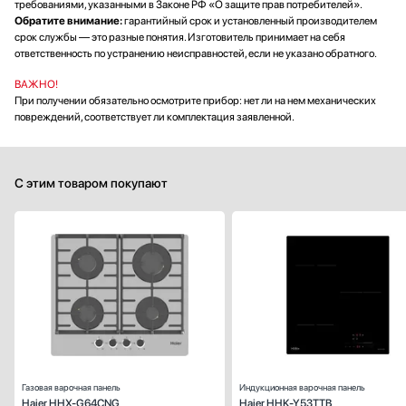
требованиями, указанными в Законе РФ «О защите прав потребителей».
Обратите внимание:
гарантийный срок и установленный производителем
срок службы — это разные понятия. Изготовитель принимает на себя
ответственность по устранению неисправностей, если не указано обратного.
ВАЖНО!
При получении обязательно осмотрите прибор: нет ли на нем механических
повреждений, соответствует ли комплектация заявленной.
С этим товаром покупают
Габариты (ВхШхГ), см:
9.5х58х
Цвет :
сер
Панель конфорок:
закаленное стек
Общее количество конфорок:
Газовая варочная панель
Индукционная варочная панель
Haier HHX-G64CNG
Haier HHK-Y53TTB