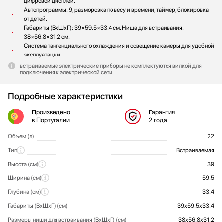
цифровой дисплей.
Автопрограммы: 9, разморозка по весу и времени, таймер, блокировка
от детей.
Габариты (ВхШхГ): 39×59.5×33.4 см. Ниша для встраивания:
38×56.8×31.2 см.
Система тангенциального охлаждения и освещение камеры для удобной
эксплуатации.
встраиваемые электрические приборы не комплектуются вилкой для
подключения к электрической сети
Подробные характеристики
Произведено
Гарантия
в Португалии
2 года
Объем (л)
22
Общие характеристики
Тип
Встраиваемая
Высота (см)
39
Ширина (cм)
59.5
Глубина (см)
33.4
Габариты (ВхШхГ) (cм)
39x59.5x33.4
Размеры ниши для встраивания (ВxШxГ) (cм)
38х56.8х31.2