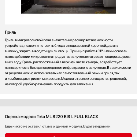
Гриль
Гриль в микроволновой печи значительно расширяет возможности
устройства, позволяя готовить блюда с поджаристой корочкой, делать
выпечку, жарить мясо, птицу или овощи. Принцип работы СВЧ-печи основан
на воздействии микроволн на продукты: излучение нагревает содержащуюся
в них воду. Гриль, расположенный в верхней части камеры, воздействует
на поверхность блюда посредством инфракрасного излучения. В зависимости
от рецепта можно использовать как самостоятельный режим гриля, так
и комбинацию гриля и микроволн. Модели с грилем оснащаются решеткой,
на которой удобно размещать продукты для запекания.
Оценка модели Teka ML 8220 BIS L FULL BLACK
Еще никто не оставил отзыв о данной модели. Будьте первыми!