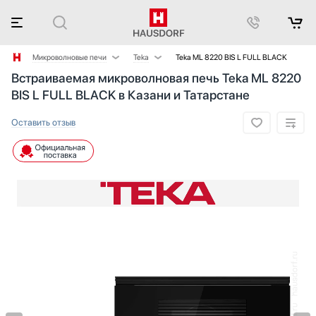
Микроволновые печи
Teka
Teka ML 8220 BIS L FULL BLACK
Встраиваемая микроволновая печь Teka ML 8220
Аксессуары
AEG
BIS L FULL BLACK в Казани и Татарстане
Аксессуары и принадлежности
Asko
Акустические системы
Barazza
Оставить отзыв
Аромастанции
Bertazzoni
Барбекю
BORK
Беспроводные акустические системы
Bosch
Блендеры
Brandt
Вакуумные упаковщики
De Dietrich
Варочные панели
Electrolux
Варочные центры
Franke
Вафельницы
Fulgor Milano
Вентиляторы
Gaggenau
Весы
Gorenje
Винные шкафы
Graude