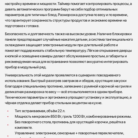
настройку времени и мощности. Таймер помогает контролировать процессы, а
девять автоматических программ берут на себя подбор оптимальных
параметров для типичных блюд. Разморозка доступна по весу и по времени,
что гарантирует сохранность структуры продуктов и экономию времени на
подготовке к готовке.
Безопасность и долговечность также на высоком уровне. Наличие блокировки
панели предотвращает случайные нажатия детьми, а система тангенциального
охлаждения защищает электронные модули при длительной работе и
помогает поддерживать стабильную температуру. Лёгкое открывание дверцы
кнопкой и освещение камеры делают обслуживание простым, а габариты и
рекомендуемая ниша для встраивания позволяют аккуратно интегрировать
прибор в модульный ряд.
Универсальность этой модели проявляется в сценариях повседневного
использования. Быстрый разогрев завтраков и обедов, хрустящие закуски
благодаря специальному противню, запекание с румяной корочкой на гриле и
деликатная разморозка по весу — всё это выполняется в одном приборе.
Технические параметры и эргономика упрощают установку и эксплуатацию, а
чёрная отделка делает прибор стильным акцентом на кухне.
Тип: встраиваемая, объём 22 л.
Мощность микроволн 850 Вт, гриль 1200 Вт, комбинированные режимы.
Без поворотного стола, противень для хрустящей корочки, решётка в
комплекте.
Управление: электронное, сенсорные + поворотные переключатели,