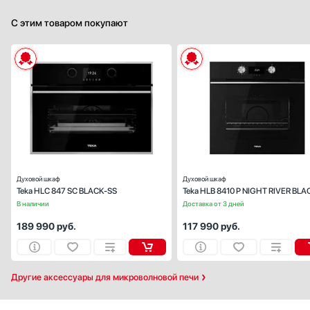
С этим товаром покупают
Способ подключения:
электрическ
Ширина (см):
59
Объем (л):
Цвет:
черн
Очистка духовки:
паров
Число режимов работы:
Духовой шкаф
Духовой шкаф
Teka HLC 847 SC BLACK-SS
Teka HLB 8410 P NIGHT RIVER BLA
В наличии
Доставка от 3 дней
189 990
руб.
117 990
руб.
Другие аксессуары для микроволновой печи