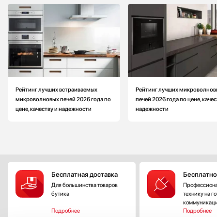
Рейтинг лучших встраиваемых
Рейтинг лучших микроволнов
микроволновых печей 2026 года по
печей 2026 года по цене, качес
цене, качеству и надежности
надежности
Бесплатная доставка
Бесплатно
Для большинства товаров
Профессиона
бутика
технику на г
коммуникац
Подробнее
Подробнее