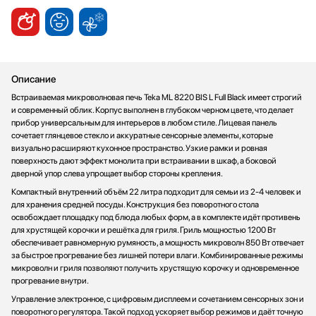
Стаканомоечные машины
Стиральные машины
Сушильные машины
Телевизоры
Описание
Тостеры
Встраиваемая микроволновая печь Teka ML 8220 BIS L Full Black имеет строгий
Увлажнители воздуха
и современный облик. Корпус выполнен в глубоком черном цвете, что делает
Утюги
прибор универсальным для интерьеров в любом стиле. Лицевая панель
сочетает глянцевое стекло и аккуратные сенсорные элементы, которые
Фены
визуально расширяют кухонное пространство. Узкие рамки и ровная
Холодильники
поверхность дают эффект монолита при встраивании в шкаф, а боковой
Холодильное оборудование
дверной упор слева упрощает выбор стороны крепления.
Хьюмидоры
Компактный внутренний объём 22 литра подходит для семьи из 2-4 человек и
для хранения средней посуды. Конструкция без поворотного стола
Чайники
освобождает площадку под блюда любых форм, а в комплекте идёт противень
для хрустящей корочки и решётка для гриля. Гриль мощностью 1200 Вт
обеспечивает равномерную румяность, а мощность микроволн 850 Вт отвечает
за быстрое прогревание без лишней потери влаги. Комбинированные режимы
микроволн и гриля позволяют получить хрустящую корочку и одновременное
прогревание внутри.
Управление электронное, с цифровым дисплеем и сочетанием сенсорных зон и
поворотного регулятора. Такой подход ускоряет выбор режимов и даёт точную