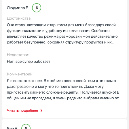
Людмила Е.
5
Достоинства:
Она стала настоящим открытием для меня благодаря своей
функциональности и удобству использования.Особенно
впечатляет качество режима разморозки – он действительно
работает безупречно, сохраняя структуру продуктов и их
вкусовые качества. Помимо этого, в арсенале устройства есть
шесть различных режимов приготовления, которые позволяют
Недостатки:
создавать разнообразные блюда, комбинируя различные
Нет, все супер работает
способы обработки.Программирование режимов настолько
интуитивно понятное, что с ним справится даже новичок.
Комментарий:
Четкие и точные инструкции делают процесс настройки
Я в восторге от нее. В этой микроволновой печи я не только
максимально простым и комфортным. Белый электронный
разогреваю но и могу что то приготовить. Даже могу
дисплей отображает все доступные функции, что позволяет
приготовить какие то сложные рецепты. Получается вкусно! В
легко контролировать процесс приготовления.Эта
общем мы не прогадали, я очень рада что выбрали именно эту
микроволновая печь сочетает в себе простоту использования и
модель.
широкий функционал, что делает её незаменимым
Читать подробнее
помощником на кухне. Она не только справляется с базовыми
задачами, но и предлагает достаточно возможностей для
кулинарных экспериментов.
Яна А.
5