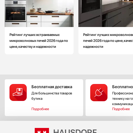
Рейтинг лучших встраиваемых
Рейтинг лучших микроволнов
микроволновых печей 2026 года по
печей 2026 года по цене, качес
цене, качеству и надежности
надежности
Бесплатная доставка
Бесплатно
Для большинства товаров
Профессиона
бутика
технику на г
коммуникац
Подробнее
Подробнее