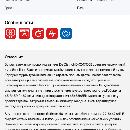
Стаканомоечные машины
Гриль:
Есть
Стиральные машины
Сушильные машины
Особенности
Телевизоры
Тостеры
Увлажнители воздуха
Утюги
Фены
Описание
Холодильники
Встраиваемая микроволновая печь De Dietrich DKC4756B сочетает лаконичный
дизайн Infinite Black и продуманную функциональность для современной кухни.
Холодильное оборудование
Корпус и фурнитура выполнены в строгом черном цвете, что позволяет легко
Хьюмидоры
вписать прибор в любую мебельную композицию и создать цельный
Чайники
интерьерный акцент. Плоская фронтальная панель с цветным TFT-дисплеем
смотрится технологично и при этом не перегружает пространство. Габариты
45.6×59.2×62 см и ниша для встраивания 45×56×55 см делают установку
предсказуемой, а глубина камеры и диаметр блюдца 36 см гарантируют
место для крупных сервировочных тарелок.
Внутреннее пространство объёмом 40 литров и рабочая камера 22.6×42×41.5
см рассчитаны на семейные порции и приготовление на нескольких уровнях.
Наличие решетки и хромированных направляющих расширяет сценарии
использования: можно одновременно запекать и подрумянивать, добиваясь