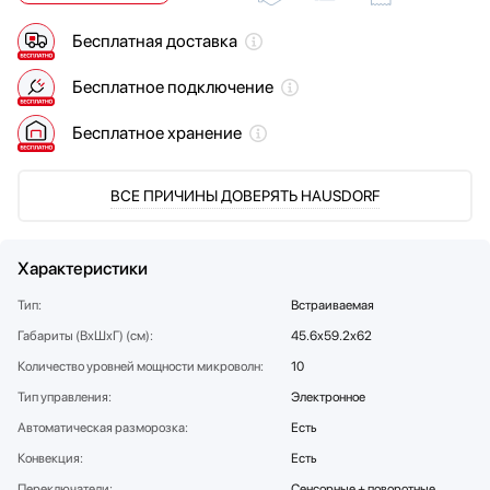
Мультиварки
Teka
Бесплатная доставка
Мясорубки
V-ZUG
Наушники
VARD
Бесплатное подключение
Обогреватели
Wolf
Очистители воздуха
Zigmund Shtain
Бесплатное хранение
Пароварки
Паровые шкафы для одежды
ВСЕ ПРИЧИНЫ ДОВЕРЯТЬ HAUSDORF
Парогенераторы
Подогреватели
Посуда
Характеристики
Посудомоечные машины
Тип:
Встраиваемая
Проф. аксессуары
Габариты (ВхШхГ) (cм):
45.6х59.2х62
Профессиональные ледогенераторы
Количество уровней мощности микроволн:
10
Профессиональные посудомоечные машины
Тип управления:
Электронное
Пылесосы
Автоматическая разморозка:
Системы кипячения воды AquaHot
Есть
Смесители
Конвекция:
Есть
Соковыжималки
Переключатели:
Сенсорные + поворотные