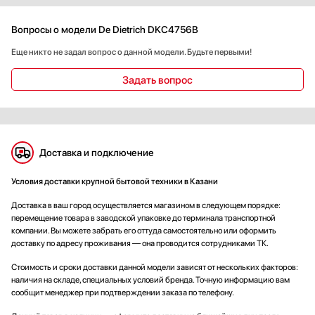
микроволновку и не теряя накопленное тепло.Таймер с
автоматическим отключением обеспечивает безопасность
Вопросы о модели De Dietrich DKC4756B
использования – можно не беспокоиться о том, что что-то
может перегреться или подгореть. Функция отложенного
Еще никто не задал вопрос о данной модели. Будьте первыми!
старта позволяет спланировать приготовление блюда на
удобное время
Задать вопрос
Доставка и подключение
Условия доставки крупной бытовой техники в Казани
Доставка в ваш город осуществляется магазином в следующем порядке:
перемещение товара в заводской упаковке до терминала транспортной
компании. Вы можете забрать его оттуда самостоятельно или оформить
доставку по адресу проживания — она проводится сотрудниками ТК.
Стоимость и сроки доставки данной модели зависят от нескольких факторов:
наличия на складе, специальных условий бренда. Точную информацию вам
сообщит менеджер при подтверждении заказа по телефону.