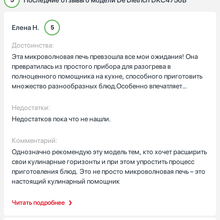
Последние отзывы о модели De Dietrich DKC4756B
5
Елена Н.
5
Достоинства:
Эта микроволновая печь превзошла все мои ожидания! Она
превратилась из простого прибора для разогрева в
полноценного помощника на кухне, способного приготовить
множество разнообразных блюд.Особенно впечатляет
современный интерфейс с цветным дисплеем высокого
разрешения. На нем четко и наглядно отображается всё меню
Недостатки:
функций и режимов, организованных по категориям: “Овощи”,
Недостатков пока что не нашли.
“Мясо”, “Деликатесы” – каждый режим позволяет готовить с
учетом особенностей продуктов.Каждое меню
Комментарий:
сопровождается красочными фотографиями блюд, что делает
Однозначно рекомендую эту модель тем, кто хочет расширить
процесс приготовления интуитивно понятным и даже
свои кулинарные горизонты и при этом упростить процесс
увлекательным. Теперь даже начинающий кулинар может
приготовления блюд. Это не просто микроволновая печь – это
создавать кулинарные шедевры, следуя простым инструкциям
настоящий кулинарный помощник
на экране.Эта микроволновая печь – настоящий кулинарный
центр, который превращает обычное приготовление пищи в
Читать подробнее
удовольствие.