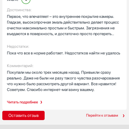
Достоинства:
Первое, что впечатляет – это внутреннее покрытие камеры.
Гладкая, высокопрочная эмаль действительно делает процесс
очистки максимально простым и быстрым. Загрязнения не
въедаются в поверхность, и достаточно просто протереть
камеру, чтобы она снова сияла чистотой. Это особенно ценно,
учитывая, как часто мы используем микроволновку в
Недостатки:
повседневной жизни.Управление настолько интуитивно
Пока что все в норме работает. Недостатков найти не удалось
понятное, что даже без изучения инструкции всё становится
очевидным. Дисплей с наглядной индикацией и картинками
Комментарий:
делает взаимодействие с устройством максимально простым
Покупали мы около трех месяцев назад. Привыкли сразу
– достаточно одного взгляда, чтобы понять, как настроить
реально. Даже не были ни разу такого чувства разочарования
нужный режим.Экономичность работы тоже радует –
что нужно было рассмотреть другой вариант. Все нравится!
микроволновка не потребляет много электроэнергии, что
Советуем. Спасибо интернет-магазину вашему.
приятно отражается на счетах за электричество. При этом она
эффективно справляется со всеми задачами: будь то разогрев,
Читать подробнее
приготовление или разморозка продуктов.Отдельно стоит
отметить продуманный дизайн дверцы – она открывается
плавно и бесшумно, благодаря качественной петлевой
Оставить отзыв
Перейти к отзывам
системе. А встроенная подсветка камеры позволяет
контролировать процесс приготовления, не открывая