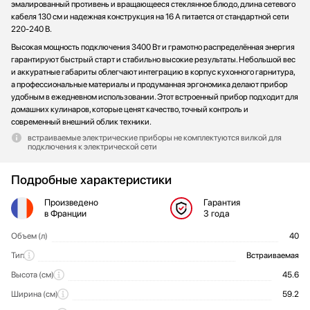
эмалированный противень и вращающееся стеклянное блюдо, длина сетевого
кабеля 130 см и надежная конструкция на 16 А питается от стандартной сети
220-240 В.
Высокая мощность подключения 3400 Вт и грамотно распределённая энергия
гарантируют быстрый старт и стабильно высокие результаты. Небольшой вес
и аккуратные габариты облегчают интеграцию в корпус кухонного гарнитура,
а профессиональные материалы и продуманная эргономика делают прибор
удобным в ежедневном использовании. Этот встроенный прибор подходит для
домашних кулинаров, которые ценят качество, точный контроль и
современный внешний облик техники.
встраиваемые электрические приборы не комплектуются вилкой для
подключения к электрической сети
Подробные характеристики
Произведено
Гарантия
в Франции
3 года
Объем (л)
40
Общие характеристики
Тип
Встраиваемая
Высота (см)
45.6
Ширина (cм)
59.2