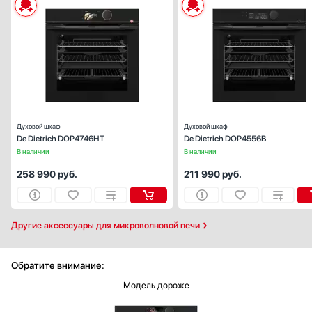
Способ подключения:
электрическ
Ширина (см):
59
Объем (л):
Цвет:
черн
Очистка духовки:
пиролитическ
Число режимов работы:
Духовой шкаф
Духовой шкаф
De Dietrich DOP4746HT
De Dietrich DOP4556B
В наличии
В наличии
258 990
руб.
211 990
руб.
Другие аксессуары для микроволновой печи
Обратите внимание:
Модель дороже