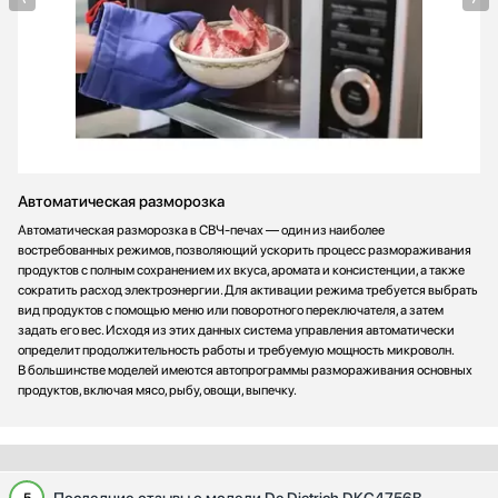
Автоматическая разморозка
Автоматическая разморозка в СВЧ-печах — один из наиболее
востребованных режимов, позволяющий ускорить процесс размораживания
продуктов с полным сохранением их вкуса, аромата и консистенции, а также
сократить расход электроэнергии. Для активации режима требуется выбрать
вид продуктов с помощью меню или поворотного переключателя, а затем
задать его вес. Исходя из этих данных система управления автоматически
определит продолжительность работы и требуемую мощность микроволн.
В большинстве моделей имеются автопрограммы размораживания основных
продуктов, включая мясо, рыбу, овощи, выпечку.