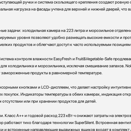
выступающей ручки и система скользящего крепления создают ровную 
льная нагрузка на фасады учтена для верхней и нижней дверей, что 
ые задачи: холодильная камера на 223 литра и морозильное отделен
улируемых уровня позволяют удобно размещать высокие емкости и прот
мелких продуктов и облегчают доступ к часто используемым позициям
Система контроля влажности EasyFresh и Fruit&Vegetable-Safe продле
 для холодильника и морозильника, исключая смешивание запахов. No
ит замороженные продукты в равномерной температуре.
нсорными кнопками и LCD-дисплеем, что делает настройку интуитивно
 покупок. Индикаторы температуры в обеих камерах, индикация откр
 отсутствии или при хранении продуктов для детей.
и. Класс A++ и годовой расход 223 кВт·ч снижают затраты на электро
р работают тихо благодаря технологии SuperSilent. Встроенная венти
и и встроенные направляющие выдвижных ящиков входят в комплект д