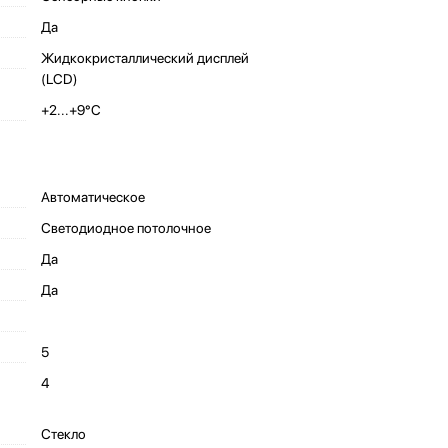
Да
Жидкокристаллический дисплей
(LCD)
+2...+9°C
Автоматическое
Светодиодное потолочное
Да
Да
5
4
Стекло