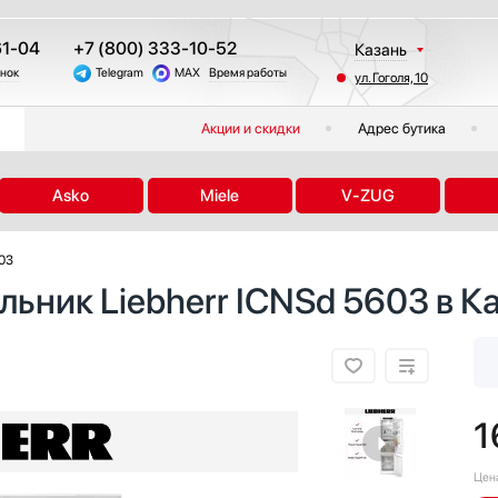
61-04
+7 (800) 333-10-52
Казань
онок
Telegram
MAX
Время работы
ул. Гоголя, 10
Москва
Санкт-Петербург
Акции и скидки
Адрес бутика
Краснодар
Екатеринбург
Asko
Miele
V-ZUG
Тюмень
Новосибирск
603
Челябинск
ьник Liebherr ICNSd 5603 в Ка
Другие регионы
1
Цен