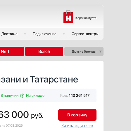
Корзина пуста
Доставка
Подключение
Сервис-центры
Neff
Bosch
Другие бренды
зани и Татарстане
В наличии
На складе
Код:
143 261 517
63 000
руб.
В корзину
Купить в один клик
а на 07.08.2026