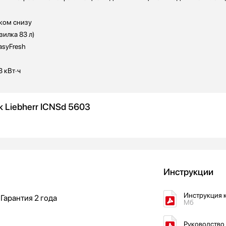
ком снизу
зилка 83 л)
EasyFresh
3 кВт·ч
 Liebherr ICNSd 5603
Инструкции
Инструкция к
Гарантия
2 года
Мб
Руководство