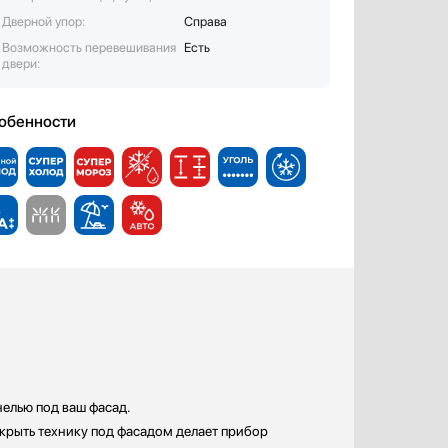
Дверной упор:
Справа
Возможность перевешивания
Есть
двери:
обенности
нелью под ваш фасад.
скрыть технику под фасадом делает прибор