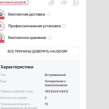
 МАГАЗИНЕ ДЕШЕВЛЕ
Бесплатная доставка
Профессиональная установка
Бесплатное хранение
ВСЕ ПРИЧИНЫ ДОВЕРЯТЬ HAUSDORF
Характеристики
Тип:
Встраиваемый
Вид:
Холодильник с
морозильником
Габариты (ВхШхГ) (см):
193.8х54.1х54.6
Количество камер:
2
Производительность
10
замораживания (кг/сутки):