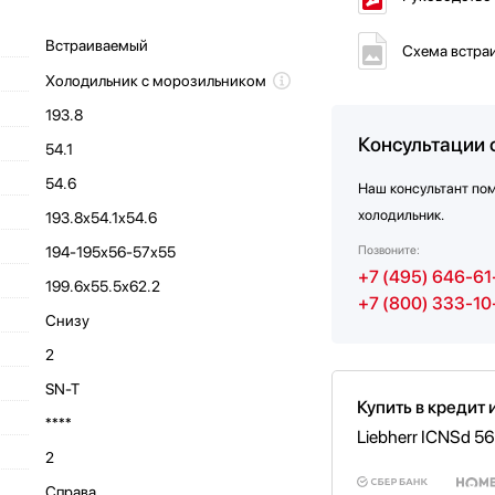
Встраиваемый
Схема встра
Холодильник с морозильником
193.8
Консультации 
54.1
54.6
Наш консультант по
холодильник.
193.8х54.1х54.6
194-195х56-57х55
Позвоните:
+7 (495) 646-61
199.6х55.5х62.2
+7 (800) 333-10
Снизу
2
SN-T
Купить в кредит 
****
Liebherr ICNSd 5
2
Справа