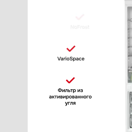
Варочные панели
CellarPrivate
Варочные центры
Cold Vine
Вафельницы
De Dietrich
Вентиляторы
Dometic
Весы
Electrolux
Винные шкафы
Festivo
Витрины
Fhiaba
Водонагреватели
Franke
Вспениватели молока
Fulgor Milano
Вытяжки
Gaggenau
Гладильные системы
GENCOOL
Дровяные печи
Gorenje
Духовые шкафы
Graude
Измельчители пищевых отходов
Haier
Ионизаторы воды
Hisense
Комби-панели, фритюрницы и грили
Hitachi
Конвекционные печи
Hyundai
Кондиционеры
Ilve