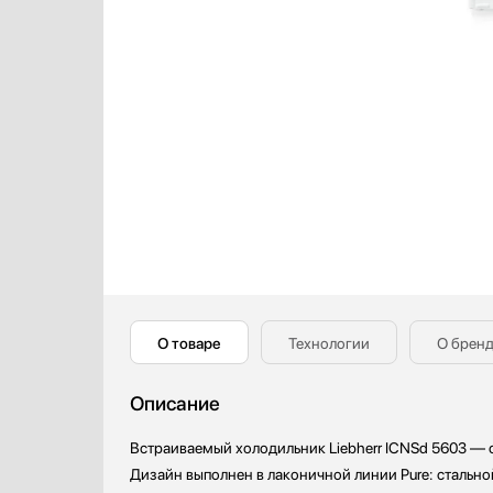
Кофемашины
Indel B
Кофемолки
IO MABE
Кухонные комбайны
IP
Массажеры и спорт. инвентарь
Jacky`s
Микроволновые печи
Kaiser
Миксеры
Korting
Мойки
KRONA
Мультиварки
Kuppersberg
Мясорубки
Kuppersbusch
Наушники
LG
Обогреватели
Lofra
Очистители воздуха
Maunfeld
О товаре
Технологии
О брен
Пароварки
Meyvel
Паровые шкафы для одежды
Midea
Описание
Парогенераторы
Miele
Подогреватели
Mitsubishi Electric
Встраиваемый холодильник Liebherr ICNSd 5603 — 
Посуда
Neff
Дизайн выполнен в лаконичной линии Pure: стально
Посудомоечные машины
Restart