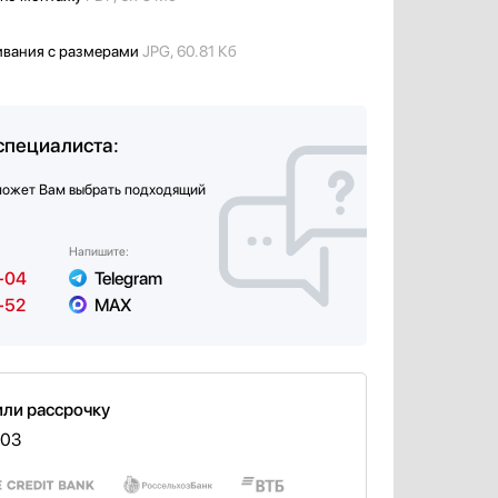
ивания с размерами
JPG, 60.81 Кб
специалиста:
может Вам выбрать подходящий
Напишите:
-04
Telegram
-52
MAX
или рассрочку
603