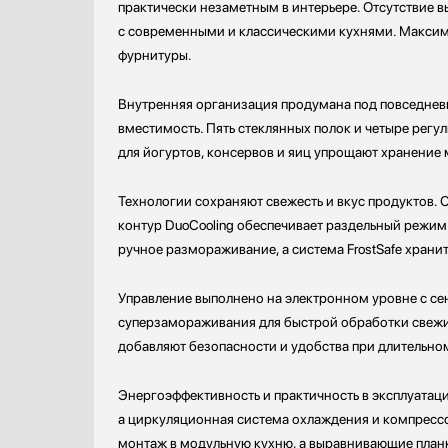
практически незаметным в интерьере. Отсутствие 
Проф. аксессуары
Samsung
с современными и классическими кухнями. Максима
Профессиональные ледогенераторы
Schaub Lorenz
фурнитуры.
Профессиональные посудомоечные машины
Sharp
Пылесосы
Siemens
Внутренняя организация продумана под повседневн
Системы кипячения воды AquaHot
Signature Kitchen Suite
вместимость. Пять стеклянных полок и четыре рег
Смесители
Smeg
для йогуртов, консервов и яиц упрощают хранение 
Соковыжималки
SUB-ZERO
Стаканомоечные машины
Teka
Технологии сохраняют свежесть и вкус продуктов. 
Стиральные машины
Toshiba
контур DuoCooling обеспечивает раздельный режим
Сушильные машины
V-ZUG
ручное размораживание, а система FrostSafe хран
Телевизоры
VARD
Управление выполнено на электронном уровне с се
Тостеры
Vestfrost
суперзамораживания для быстрой обработки свежих
Увлажнители воздуха
Viking
добавляют безопасности и удобства при длительном
Утюги
Zigmund Shtain
Фены
Энергоэффективность и практичность в эксплуатаци
Холодильное оборудование
а циркуляционная система охлаждения и компрессо
Хьюмидоры
монтаж в модульную кухню, а выравнивающие планк
Чайники