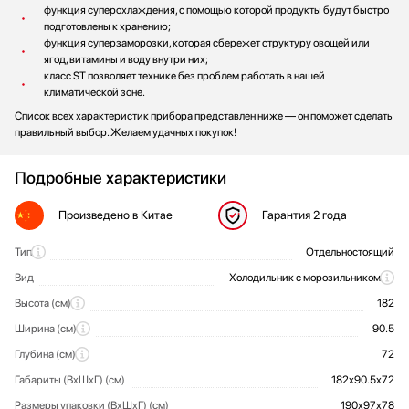
функция суперохлаждения, с помощью которой продукты будут быстро
подготовлены к хранению;
функция суперзаморозки, которая сбережет структуру овощей или
ягод, витамины и воду внутри них;
класс ST позволяет технике без проблем работать в нашей
климатической зоне.
Список всех характеристик прибора представлен ниже — он поможет сделать
правильный выбор. Желаем удачных покупок!
Подробные характеристики
Произведено
в Китае
Гарантия
2 года
Тип
Отдельностоящий
Общие характеристики
Вид
Холодильник с морозильником
Высота (см)
182
Ширина (см)
90.5
Глубина (см)
72
Габариты (ВхШхГ) (см)
182х90.5х72
Размеры упаковки (ВхШхГ) (см)
190х97х78