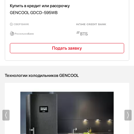
Уровень шума (дб)
41
Купить в кредит или рассрочку
Специальные отсеки хранения:
Вес нетто (кг)
100
GENCOOL GDCD-595WB
Зона свежести
Да
Вес брутто (кг)
122
Количество полок/контейнеров в зоне свежести
2
Подать заявку
Технологии холодильников GENCOOL