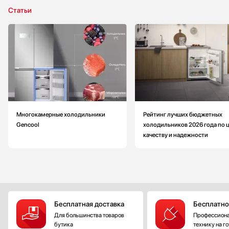
Статьи
Многокамерные холодильники
Рейтинг лучших бюджетных
Gencool
холодильников 2026 года по ц
качеству и надежности
Бесплатная доставка
Бесплатно
Для большинства товаров
Профессиона
бутика
технику на г