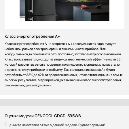
Класс энергопотребления A+
Класс энергопотребления А+ в современных холодильниках гарантирует
небольшой расход электроэнергии и экономичность прибора. Для
холодильников, включенных в сеть постоянно, этот параметр особенно важен.
Класс присваивается, исходя из индекса энергетической эффективности EEI,
который рассчитывается в процентах по отношению к среднему показателю
в группе по типу прибора и его объему. Так, холодильник класса А+ будет
потреблять от 33% до 42% от среднего значения, что является одним из самых
высоких результатов. Маркировкой, указывающей класс энергопотребления,
снабжен каждый холодильник.
Оценка модели GENCOOL GDCD-595WB
Еще никто не оставил отзыв о данной модели. Будьте первыми!