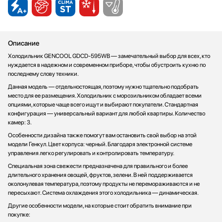
Соковыжималки
SUB-ZERO
Стаканомоечные машины
Teka
Стиральные машины
Toshiba
Описание
Сушильные машины
V-ZUG
Холодильник GENCOOL GDCD-595WB — замечательный выбор для всех, кто
Телевизоры
VARD
нуждается в надежном и современном приборе, чтобы обустроить кухню по
Тостеры
Vestfrost
последнему слову техники.
Увлажнители воздуха
Viking
Данная модель — отдельностоящая, поэтому нужно тщательно подобрать
место для ее размещения. Холодильник с морозильником обладает всеми
Утюги
Zigmund Shtain
опциями, которые чаще всего ищут и выбирают покупатели. Стандартная
Фены
конфигурация — универсальный вариант для любой квартиры. Количество
Холодильное оборудование
камер: 3.
Хьюмидоры
Особенности дизайна также помогут вам остановить свой выбор на этой
модели Генкул. Цвет корпуса: черный. Благодаря электронной системе
Чайники
управления легко регулировать и контролировать температуру.
Специальная зона свежести предназначена для правильного и более
длительного хранения овощей, фруктов, зелени. В ней поддерживается
околонулевая температура, поэтому продукты не перемораживаются и не
пересыхают. Система охлаждения этого холодильника — динамическая.
Другие особенности модели, на которые стоит обратить внимание при
покупке: