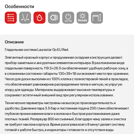
Стаканомоечные машины
Особенности
Стиральные машины
Сушильные машины
Телевизоры
Тостеры
Описание
Увлажнители воздуха
Гладильная система Laurastar Go EU Red.
Утюги
Элегантный красный корпус и продуманная складная конструкция делают
Фены
прибор заметным и аккуратным элементом интерьера. В разложенном виде
Холодильники
гладильная поверхность 119.5×26.5 см обеспечивает удобную рабочую зону, а
Холодильное оборудование
в сложенном состоянии габариты 130×39×18 см экономят место при хранении.
Чехол для доски выполнен из 100% хлопка с полиэстеровой пеной в прокладке,
Хьюмидоры
что обеспечивает равномерное распределение тепла и мягкую, но упругую
Чайники
опору для одежды. Материалы выдерживают высокие температуры и
сохраняют эстетичный внешний вид при регулярном использовании.
Технические параметры настроены на высокую производительность и
удобство. Давление пара 3.5 бар и постоянная подача 200 г/мин обеспечивают
глубокое проникновение влаги в волокна и быстрое разглаживание даже
плотных тканей. Резервуар 800 мл съемный, благодаря чему залив и очистка
не требуют наклона корпуса. Время разогрева всего 8 минут делает систему
готовой к работе быстро, а индикаторы готовности и отсутствия воды