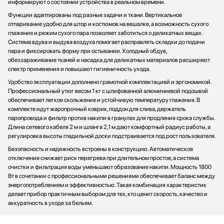
информируют о состоянии устройства в реальном времени.
Функции адаптированы под разные задачи и ткани. Вертикальное
отпаривание удобно для штор и костюмов на вешалке, а возможность сухого
глажения и режим сухого пара позволяет заботиться о деликатных вещах.
Система вдува и выдува воздуха помогает расправлять складки до подачи
пара и фиксировать форму при остывании. Холодный обдув,
обеззараживание тканей и насадка для деликатных материалов расширяют
спектр применения и повышают гигиеничность ухода.
Удобство эксплуатации дополнено грамотной комплектацией и эргономикой.
Профессиональный утюг весом 1 кг с шлифованной алюминиевой подошвой
обеспечивает легкое скольжение и устойчивую температуру глажения. В
комплекте идут жаропрочный коврик, поддон для слива, держатель
паропровода и фильтр против накипи в гранулах для продления срока службы.
Длина сетевого кабеля 2 м и шланга 2,1 м дают комфортный радиус работы, а
регулировка высоты гладильной доски подстраивается под рост пользователя.
Безопасность и надежность встроены в конструкцию. Автоматическое
отключение снижает риск перегрева при длительном простое, а система
очистки и фильтрация воды уменьшают образование накипи. Мощность 1800
Вт в сочетании с профессиональными решениями обеспечивает баланс между
энергопотреблением и эффективностью. Такая комбинация характеристик
делает прибор практичным выбором для тех, кто ценит скорость, качество и
аккуратность в уходе за бельем.