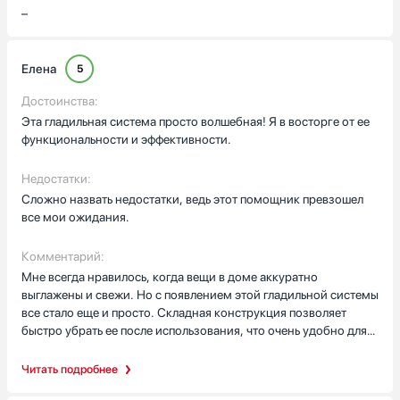
–
Елена
5
Достоинства:
Эта гладильная система просто волшебная! Я в восторге от ее
функциональности и эффективности.
Недостатки:
Сложно назвать недостатки, ведь этот помощник превзошел
все мои ожидания.
Комментарий:
Мне всегда нравилось, когда вещи в доме аккуратно
выглажены и свежи. Но с появлением этой гладильной системы
все стало еще и просто. Складная конструкция позволяет
быстро убрать ее после использования, что очень удобно для
небольших пространств. И самое главное, она готова к работе
всего через 8 минут после включения, что очень экономит мое
Читать подробнее
время.