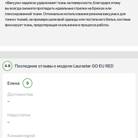
«Вакуум» надежно удерживает ткань на поверхности, благодаря этому
вы всегда сможете прогладить идеальные стрелки на брюках или
плиссированной ткани. Оптимально использование режима вакуума и для
тонких тканей, на примере шелковой одежды или постельного белья, система
фиксирует ткань, предотвращая скольжение в процессе работы.
Последние отзывы о модели Laurastar GO EU RED
4.9
Елена
5
Достоинства:
–
Недостатки:
–
Комментарий: