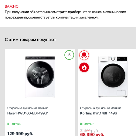
ВАЖНО!
При получении обязательно осмотрите прибор: нет ли на нем механических
повреждений, соответствует ли комплектация заявленной.
С этим товаром покупают
5
Тип установки:
отдельностоящ
Максимальная загрузка (кг):
Скорость отжима (об/мин):
14
Количество режимов стирки:
Ширина (см):
70
Глубина (см):
Стирально-сушильная машина
Стирально-сушильная машина
Haier HWD100-BD1499U1
Korting KWD 48IT1496
В наличии
В наличии
руб.
71 490
129 999
руб.
68 990
руб.