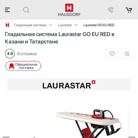
Гладильные системы
Laurastar
Laurastar GO EU RED
Гладильная система Laurastar GO EU RED в
Аксессуары
Miele
Казани и Татарстане
Аксессуары и принадлежности
Акустические системы
9 отзывов
4.9
Аромастанции
Барбекю
Беспроводные акустические системы
Блендеры
Вакуумные упаковщики
Варочные панели
Варочные центры
Вафельницы
Вентиляторы
Весы
Винные шкафы