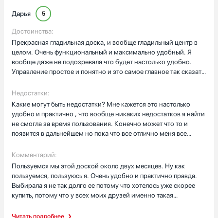
Я особенно люблю функцию вертикального отпаривания - это
Дарья
5
идеально для моих штор и платьев. И еще одна особенность,
которую я заметила и оценила, это индикатор отсутствия
Достоинства:
воды. Это очень удобно, потому что я всегда знаю, когда пора
Прекрасная гладильная доска, и вообще гладильный центр в
добавить воды.
целом. Очень функциональный и максимально удобный. Я
вообще даже не подозревала что будет настолько удобно.
Но главное, что делает эту систему такой особенной для меня,
Управление простое и понятно и это самое главное так сказать.
это ее способность обеззараживать ткани. Это дает мне
Так что в целом все отлично! Широкая доска для того что бы
дополнительное спокойствие. А еще она имеет две скорости,
удобно было гладить вещи объемные. Установка несложная
Недостатки:
что позволяет мне выбрать наиболее подходящую в
вообще. в общем все прям в самый раз!
Какие могут быть недостатки? Мне кажется это настолько
зависимости от типа ткани. И подошва утюга из шлифованного
удобно и практично , что вообще никаких недостатков я найти
алюминия делает глажку еще более эффективной.
не смогла за время пользования. Конечно может что то и
появится в дальнейшем но пока что все отлично меня все
В общем, я очень довольна своим выбором и рекомендую эту
устраивает максимально
гладильную систему всем, кто хочет сделать процесс глажки
Комментарий:
быстрым, эффективным и приятным.
Пользуемся мы этой доской около двух месяцев. Ну как
пользуемся, пользуюсь я. Очень удобно и практично правда.
Выбирала я не так долго ее потому что хотелось уже скорее
купить, потому что у всех моих друзей именно такая
гладильная система! Все устраивает и мне все нравится.
Спасибо хочется сказать производителю и продавцу за то что
Читать подробнее