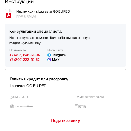
Инструкции
Профессиональный утюг
Вертикальное отпаривание
Комплектация
Вес утюга (кг)
Жаропрочный коврик для утюга
Да
1
Готовность к работе: 8 мин
Поддон для слива
Время разогрева (мин)
Размер поверхности: 119.5х26.5 см
8
Держатель паропровода
Инструкция к Laurastar GO EU RED
Мощность вентилятора: 4 Вт
Фильтр против накипи в гранулах
PDF, 5.69 Мб
Индикатор отсутствия воды
Да
Насадка для деликатных тканей
Чехол Laurastar Mycover White
Функция вдувания и выдувания воздуха
Да
Консультации специалиста:
Дополнительные функции
Холодный обдув
Наш консультант поможет Вам выбрать подходящую
Сухой пар
гладильную машину.
Обеззараживание тканей
Позвоните:
Напишите:
+7 (495) 646-61-04
Telegram
+7 (800) 333-10-52
MAX
Купить в кредит или рассрочку
Laurastar GO EU RED
Подать заявку