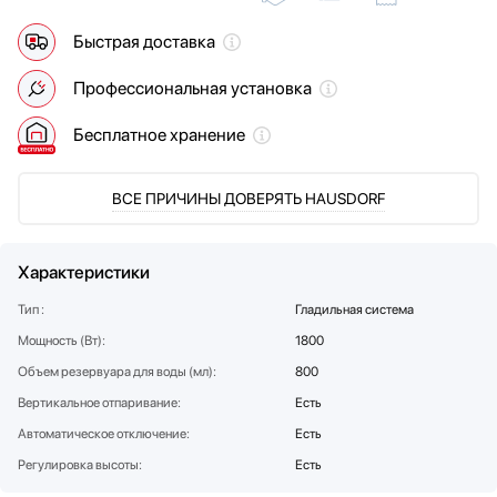
Мультиварки
Быстрая доставка
Мясорубки
Наушники
Профессиональная установка
Обогреватели
Очистители воздуха
Бесплатное хранение
Пароварки
Паровые шкафы для одежды
ВСЕ ПРИЧИНЫ ДОВЕРЯТЬ HAUSDORF
Парогенераторы
Подогреватели
Посуда
Характеристики
Посудомоечные машины
Тип :
Гладильная система
Проф. аксессуары
Мощность (Вт):
1800
Профессиональные ледогенераторы
Объем резервуара для воды (мл):
800
Профессиональные посудомоечные машины
Вертикальное отпаривание:
Есть
Пылесосы
Автоматическое отключение:
Системы кипячения воды AquaHot
Есть
Смесители
Регулировка высоты:
Есть
Соковыжималки