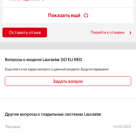
они продают такую классную систему. Правда, это помощь
хозяйке сто процентов! Маме тоже очень понравилась и
Показать ещё
скорее всего будем у вас заказывать еще одну такую же
гладильную систему но уже маме в подарок! Так что мы в
восторге, советуем!
Оставить отзыв
Перейти к отзывам
Вопросы о модели Laurastar GO EU RED
Еще никто не задал вопрос о данной модели. Будьте первыми!
Задать вопрос
Другие вопросы о гладильных системах Laurastar
Татьяна
14.04.2022