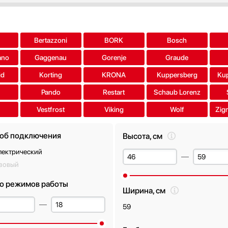
a
Bertazzoni
BORK
Bosch
ano
Gaggenau
Gorenje
Graude
id
Korting
KRONA
Kuppersberg
Ku
Pando
Restart
Schaub Lorenz
Vestfrost
Viking
Wolf
Zig
об подключения
Высота, см
лектрический
азовый
о режимов работы
Ширина, см
59