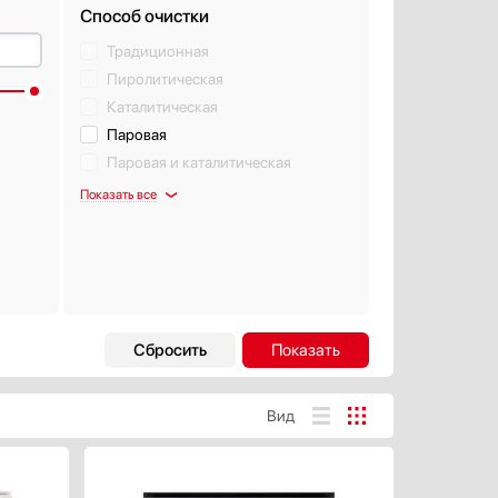
Способ очистки
Традиционная
Пиролитическая
Каталитическая
Паровая
Паровая и каталитическая
Показать все
Страна производства
Белоруссия
Болгария
Вид
Германия
Евросоюз
Показать все