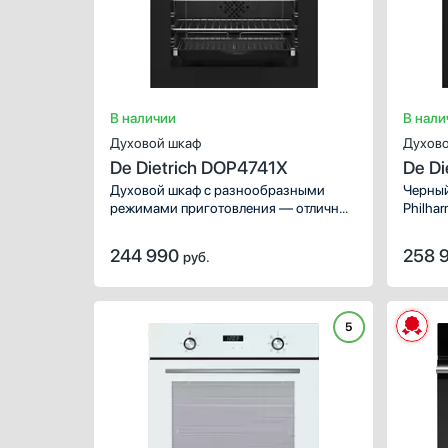
В наличии
В нали
Духовой шкаф
Духово
De Dietrich DOP4741X
De D
Духовой шкаф с разнообразными
Черный
режимами приготовления — отличный
Philha
вариант для современной кухни.
соврем
Удобное электронное управление
количе
244 990
258 
руб.
с цветным дисплеем будет понятно
с удоб
всем членам семьи.
диспле
5