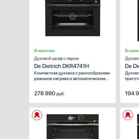
Открывайте новые кулинарные
Открыв
горизонты с брендом Сигначе Китчен
горизо
Сьют.
Сьют.
В наличии
В нали
Духовой шкаф с паром
Духово
De Dietrich DKR4741H
De D
Компактная духовка с разнообразием
Духово
режимов нагрева и автоматическими
пригот
программами, которые подходят как
семьи 
для приготовления только на пару, так
телеск
278 990
194 
руб.
и с использованием других элементов
позвол
нагрева. В комплекте два противня
тяжелы
и плоская решетка.