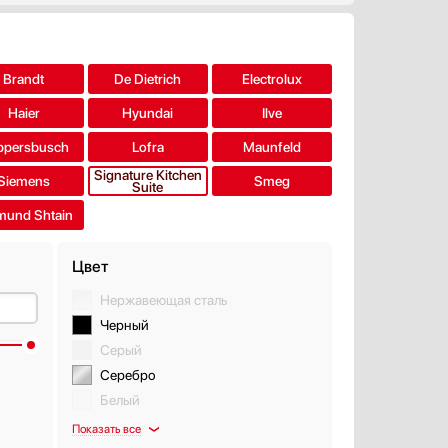
Brandt
De Dietrich
Electrolux
Haier
Hyundai
Ilve
ppersbusch
Lofra
Maunfeld
Signature Kitchen
Siemens
Smeg
Suite
mund Shtain
Цвет
Нержавеющая сталь
Черный
Серый
Серебро
Белый
Показать все