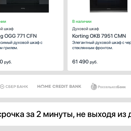
Очистка духовки:
каталитичес
Число режимов работы:
чии
В наличии
й шкаф
Духовой шкаф
ng OGG 771 CFN
Korting OKB 7951 CMN
симый духовой шкаф с
Элегантный духовой шкаф с ч
м грилем.
стеклянным фронтом.
90
61 490
руб.
руб.
рочка за 2 минуты, не выходя из