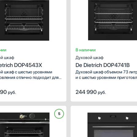
айте новые кулинарные
Открывайте новые кулинарные
нты с брендом Сигначе Китчен
горизонты с брендом Сигначе 
Сьют.
чии
В наличии
й шкаф
Духовой шкаф
ietrich DOP4543X
De Dietrich DOP4741B
й шкаф с шестью уровнями
Духовой шкаф объемом 73 лит
овления отлично подходит для
и с шестью уровнями приготов
из нескольких человек. Удобные
подойдет тем, что любит много
опические направляющие
готовить. Благодаря большому
990
244 990
руб.
руб.
яют безопасно доставать даже
количеству режимов, включая
е противни.
предустановленные рецепты,
вы сможете воплотить в жизнь
кулинарные эксперименты.
5