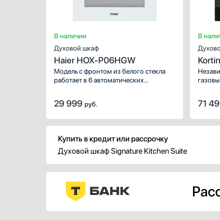
В наличии
В нали
Духовой шкаф
Духово
Haier HOX-P06HGW
Korti
Модель с фронтом из белого стекла
Незави
работает в 6 автоматических
газовы
режимах: с нижним нагревом,
грилем, комбинациями верхнего и
29 999
71 4
руб.
нижнего с вентиляционным. Удобный
цифровой дисплей обеспечивает
комфорт в работе.
Купить в кредит или рассрочку
Духовой шкаф Signature Kitchen Suite
Расс