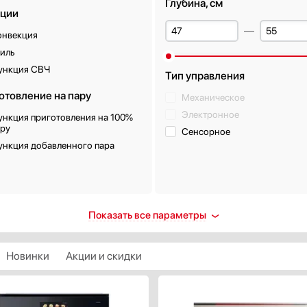
Глубина, см
ции
онвекция
иль
ункция СВЧ
Тип управления
отовление на пару
Механическое
Электронное
ункция приготовления на 100%
ару
Сенсорное
ункция добавленного пара
ещение
Класс энергопотребления
Показать все параметры
ть
A
алогенное
A+
Новинки
Акции и скидки
ветодиодное
A++
ампа накаливания
А+++
ХАРАКТЕРИСТИКИ
fflight
Показать все