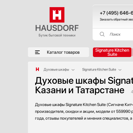
+7 (495) 646-
Заказать обратный зв
Поиск
Signature Kitchen
Каталог товаров
Suite
Духовые шкафы
Signature Kitchen Suite
Духовые шкафы Signatu
Аксессуары
AEG
Казани и Татарстане
Аксессуары и принадлежности
Asko
Акустические системы
Barazza
Аромастанции
Bertazzoni
Духовые шкафы Signature Kitchen Suite (Сигначе Ки
Барбекю
Bosch
производителя, скидки и акции, модели от 559990 
Беспроводные акустические системы
Brandt
года, отзывы покупателей и мнения специалистов, 
Блендеры
De Dietrich
Вакуумные упаковщики
Electrolux