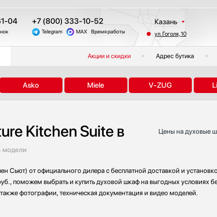
61-04
+7 (800) 333-10-52
Казань
онок
Telegram
MAX
Время работы
ул. Гоголя, 10
Москва
Санкт-Петербург
Акции и скидки
Адрес бутика
Краснодар
Екатеринбург
Asko
Miele
V-ZUG
L
Тюмень
Новосибирск
Челябинск
re Kitchen Suite в
Другие регионы
Цены на духовые шк
4 модели
тчен Сьют) от официального дилера с бесплатной доставкой и установ
руб., поможем выбрать и купить духовой шкаф на выгодных условиях б
а также фотографии, техническая документация и видео моделей.