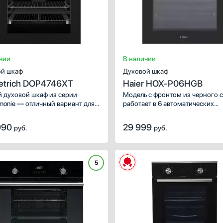
чии
В наличии
й шкаф
Духовой шкаф
ietrich DOP4746XT
Haier HOX-P06HGB
 духовой шкаф из серии
Модель с фронтом из черного с
rmonie — отличный вариант для
работает в 6 автоматических
енной кухни. Большое
режимах — есть комбинации
ство автоматических программ
верхнего и нижнего нагрева с
990
29 999
руб.
руб.
ным управлением благодаря
вентиляцией и грилем. Вы мож
ю.
размораживать продукты питан
духовом шкафу, а после сразу
начинать приготовление.
5
ХАРАКТЕРИСТИКИ
Способ подключения:
газо
Ширина (см):
5
Объем (л):
Цвет:
черное сте