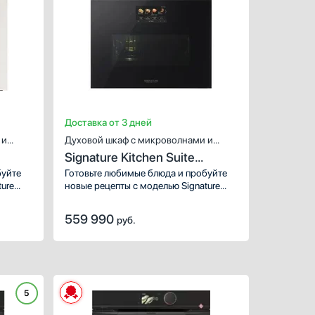
Гарантия, мес
36
Доставка от 3 дней
 и
Духовой шкаф с микроволнами и
Signature Kitchen Suite
паром
SKSLV2401S
буйте
Готовьте любимые блюда и пробуйте
ure
новые рецепты с моделью Signature
Kitchen Suite SKSLV2401S!
ой
Стандартные размеры и большой
559 990
руб.
ыбор
объем внутренней камеры — выбор
 и
тех, кто много готовит для себя и
своей семьи. Число режимов в
ней
духовке: 11 шт. Объем внутренней
рать
камеры — 32 л. Из нее легко убрать
, для
загрязнения, капли жира и сока, для
5
тана
этого производителем разработана
ХАРАКТЕРИСТИКИ
специальная система: паровая.