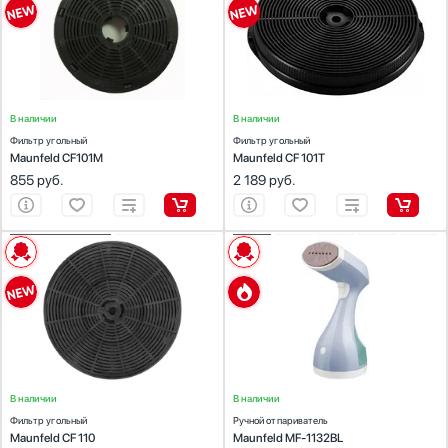
Количество (шт):
2
Количество (шт):
1
Стаканомоечные машины
Цвет:
черный
Цвет:
черный
Стиральные машины
Сушильные машины
Телевизоры
В наличии
В наличии
Тостеры
Фильтр угольный
Фильтр угольный
Увлажнители воздуха
Maunfeld CF101M
Maunfeld CF 101T
Утюги
855
руб.
2 189
руб.
Фены
Холодильники
Холодильное оборудование
ХАРАКТЕРИСТИКИ
ХАРАКТЕРИСТИКИ
Хьюмидоры
Предназначение:
для вытяжек
Количество (шт):
1
Количество (шт):
1
Материал:
пластик
Чайники
Цвет:
черный
Цвет:
синий
В наличии
В наличии
Фильтр угольный
Ручной отпариватель
Maunfeld CF 110
Maunfeld MF-1132BL