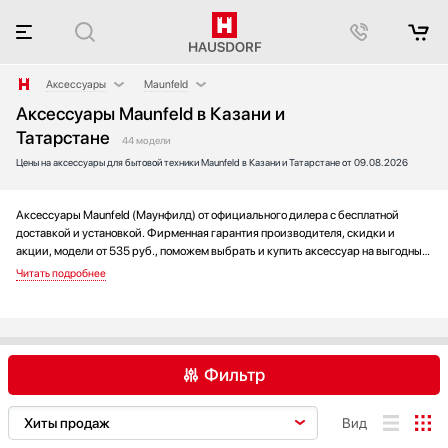
Аксессуары
Maunfeld
Аксессуары Maunfeld в Казани и
Аксессуары и принадлежности
AEG
Татарстане
Акустические системы
Asko
44 модели
Цены на аксессуары для бытовой техники Maunfeld в Казани и Татарстане от 09.08.2026
Аромастанции
Bertazzoni
Барбекю
Blanco
Аксессуары Maunfeld (Маунфилд) от официального дилера с бесплатной
Беспроводные акустические системы
Bone Crusher
доставкой и установкой. Фирменная гарантия производителя, скидки и
Блендеры
BORA
акции, модели от 535 руб., поможем выбрать и купить аксессуар на выгодных
Вакуумные упаковщики
BORK
условиях без переплаты. Новинки и хиты года, отзывы покупателей и мнения
специалистов, а также фотографии, техническая документация и видео
Варочные панели
Bosch
моделей.
Варочные центры
De Dietrich
Вафельницы
Dometic
Вентиляторы
Electrolux
Фильтр
Весы
Elica
Винные шкафы
EuroCave
AEG
Asko
Bertazzoni
Вид
Витрины
Faber