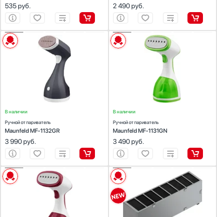
535
руб.
2 490
руб.
ХАРАКТЕРИСТИКИ
ХАРАКТЕРИСТИКИ
Количество (шт):
1
Количество (шт):
1
Материал:
пластик
Материал:
пластик
Цвет:
серый
Цвет:
зеленый
В наличии
В наличии
Ручной отпариватель
Ручной отпариватель
Maunfeld MF-1132GR
Maunfeld MF-1131GN
3 990
руб.
3 490
руб.
ХАРАКТЕРИСТИКИ
ХАРАКТЕРИСТИКИ
Количество (шт):
1
Предназначение:
для вытяжек
Материал:
пластик
Количество (шт):
1
Цвет:
красный
Цвет:
черный