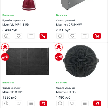
В наличии
В наличии
Ручной отпариватель
Фильтр угольный
Maunfeld MF-1131RD
Maunfeld CF314MW
3 490
руб.
3 190
руб.
ХАРАКТЕРИСТИКИ
ХАРАКТЕРИСТИКИ
Предназначение:
для вытяжек
Предназначение:
для вытяжек
Количество (шт):
1
Количество (шт):
2
Цвет:
черный
В наличии
В наличии
Фильтр угольный
Фильтр угольный
Maunfeld CF320
Maunfeld CF 150
1 890
руб.
1 490
руб.