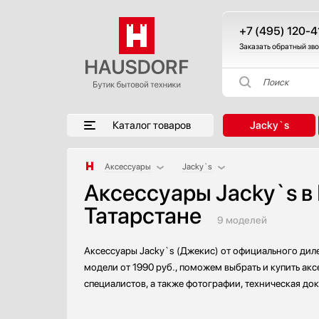
+7 (495) 120-4
Заказать обратный зв
Поиск
Каталог товаров
Jacky`s
Аксессуары
Jacky`s
Аксессуары Jacky`s в
Аксессуары и принадлежности
AEG
Татарстане
Акустические системы
Asko
9 моделей
Аромастанции
Bertazzoni
Барбекю
Blanco
Аксессуары Jacky`s (Джекис) от официального диле
Беспроводные акустические системы
Bone Crusher
модели от 1990 руб., поможем выбрать и купить акс
Блендеры
BORA
специалистов, а также фотографии, техническая до
Вакуумные упаковщики
BORK
Варочные панели
Bosch