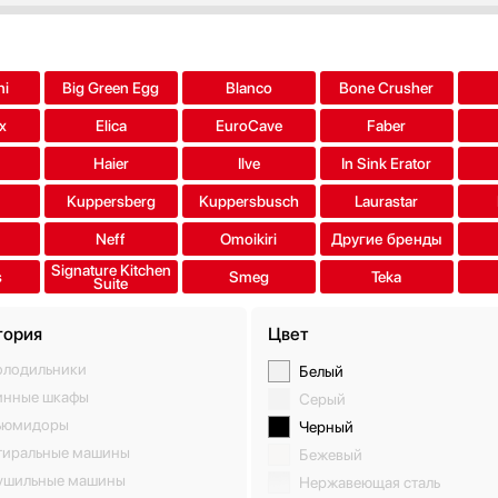
ni
Big Green Egg
Blanco
Bone Crusher
x
Elica
EuroCave
Faber
Haier
Ilve
In Sink Erator
Kuppersberg
Kuppersbusch
Laurastar
Neff
Omoikiri
Другие бренды
Signature Kitchen
s
Smeg
Teka
Suite
гория
Цвет
олодильники
Белый
инные шкафы
Серый
ьюмидоры
Черный
тиральные машины
Бежевый
ушильные машины
Нержавеющая сталь