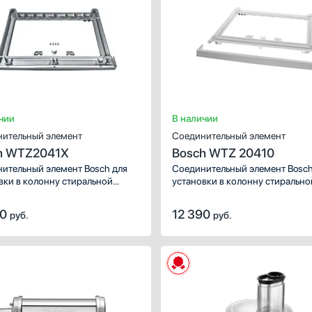
Предназначение:
для стиральных машин, 
сушильных ма
Цвет:
серебрис
чии
В наличии
ительный элемент
Соединительный элемент
h WTZ2041X
Bosch WTZ 20410
ительный элемент Bosch для
Соединительный элемент Bosch
вки в колонну стиральной
установки в колонну стирально
льной машин; без выдвижной
сушильной машин; без выдвиж
и для белья.
полочки для белья.
70
12 390
руб.
руб.