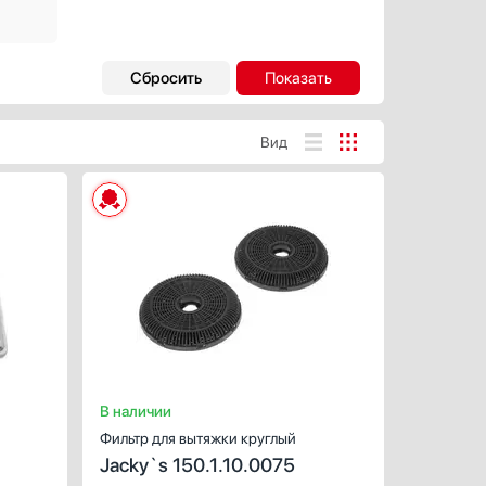
Вид
ХАРАКТЕРИСТИКИ
ХАРАКТЕРИС
Предназначение:
Предназначен
для стиральных машин, для
Количество (ш
сушильных машин
Цвет:
Количество (шт):
1
Цвет:
белый
В наличии
Фильтр для вытяжки круглый
Jacky`s 150.1.10.0075