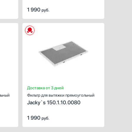
1 990
руб.
ХАРАКТЕРИСТИКИ
ХАРАКТЕРИС
жек
Предназначение:
для вытяжек
Предназначен
1
Количество (шт):
1
Количество (ш
ный
Цвет:
серебристый
Цвет:
Доставка от 3 дней
льный
Фильтр для вытяжки прямоугольный
Jacky`s 150.1.10.0080
1 990
руб.