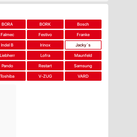
BORA
BORK
Bosch
Falmec
Festivo
Franke
Indel B
Irinox
Jacky`s
Liebherr
Lofra
Maunfeld
Pando
Restart
Samsung
Toshiba
V-ZUG
VARD