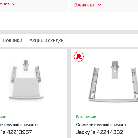
ть все
Показать все
Новинки
Акции и скидки
ХАРАКТЕРИСТИКИ
Предназначение:
для стиральных машин, для
сушильных машин
Количество (шт):
1
Цвет:
белый
чии
В наличии
ительный элемент c
Соединительный элемент
y`s 42213957
Jacky`s 42244332
ной полкой