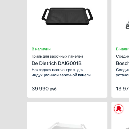
В наличии
В нали
Гриль для варочных панелей
Соедин
De Dietrich DAIG001B
Bosc
Накладная планча-гриль для
Соедин
индукционной варочной панели
устано
De Dietrich с функцией horiZone —
и суши
единой зоной для широкой посуды.
полочк
39 990
13 9
руб.