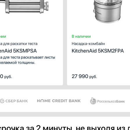
чии
В наличии
а для раскатки теста
Насадка-комбайн
henAid 5KSMPSA
KitchenAid 5KSM2FPA
а для теста раскатывает листы
желаемой толщины.
90
27 990
руб.
руб.
рочка за 2 минуты, не выходя из