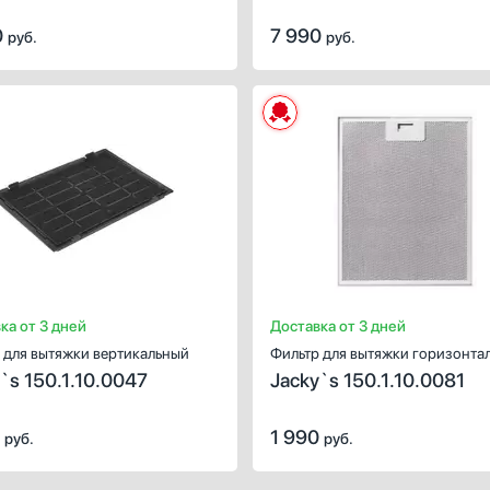
0
7 990
руб.
руб.
ИСТИКИ
ХАРАКТЕРИСТИКИ
чение:
для вытяжек
Предназначение:
для вытя
 (шт):
1
Количество (шт):
серебристый
Цвет:
чер
ка от 3 дней
Доставка от 3 дней
 для вытяжки вертикальный
Фильтр для вытяжки горизонта
`s 150.1.10.0047
Jacky`s 150.1.10.0081
0
1 990
руб.
руб.