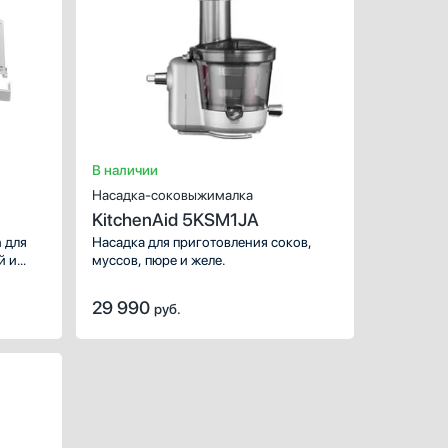
Предназначение:
Предназначение:
Предназначен
для
для варочных панелей
Материал:
для ст
шин
Количество (шт):
1
тый
Цвет:
черный
В наличии
Насадка-соковыжималка
KitchenAid 5KSM1JA
 для
Насадка для приготовления соков,
й и
муссов, пюре и желе.
ной
29 990
руб.
ХАРАКТЕРИСТИКИ
ХАРАКТЕРИСТИКИ
ХАРАКТЕРИСТИК
Предназначение:
Предназначение:
Предназначение: