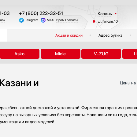
1-03
+7 (800) 222-32-51
Казань
онок
Telegram
MAX
Время работы
ул. Гоголя, 10
Москва
Санкт-Петербург
Акции и скидки
Адрес бутика
Краснодар
Екатеринбург
Asko
Miele
V-ZUG
L
Тюмень
Новосибирск
Челябинск
 Казани и
Другие регионы
Цены на 
ра с бесплатной доставкой и установкой. Фирменная гарантия произв
ессуар на выгодных условиях без переплаты. Новинки и хиты года, от
кументация и видео моделей.