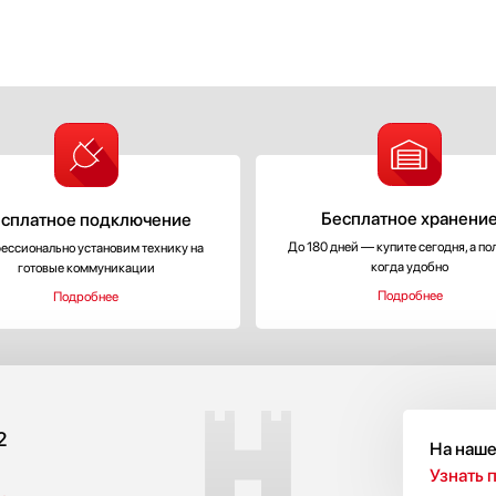
Бесплатное хранени
сплатное подключение
До 180 дней — купите сегодня, а по
ессионально установим технику на
когда удобно
готовые коммуникации
Подробнее
Подробнее
2
С
На наше
Узнать 