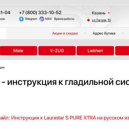
61-04
+7 (800) 333-10-52
Казань
онок
Telegram
MAX
Время работы
ул. Гоголя, 10
Москва
Санкт-Петербург
Акции и скидки
Адрес бутика
Краснодар
Екатеринбург
Miele
V-ZUG
Liebherr
Тюмень
Новосибирск
ция
Челябинск
Другие регионы
 - инструкция к гладильной си
айл: Инструкция к Laurastar S PURE XTRA на русском я