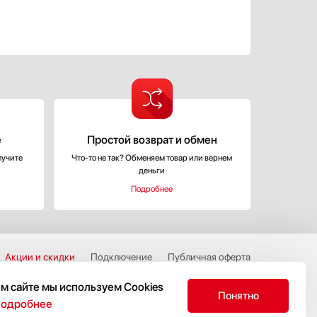
е
Простой возврат и обмен
лучите
Что-то не так? Обменяем товар или вернем
деньги
Подробнее
Акции и скидки
Подключение
Публичная оферта
ервис-центры
Доставка и оплата
Сотрудничество
м сайте мы используем Cookies
Понятно
Возврат и обмен
О компании
Адрес бутика
подробнее