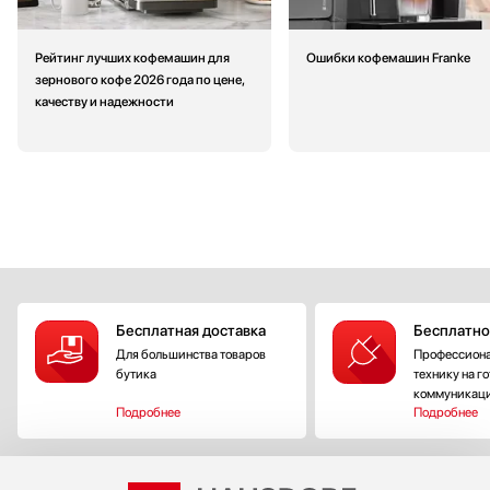
Рейтинг лучших кофемашин для
Ошибки кофемашин Franke
зернового кофе 2026 года по цене,
качеству и надежности
Бесплатная доставка
Бесплатно
Для большинства товаров
Профессиона
бутика
технику на г
коммуникац
Подробнее
Подробнее