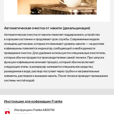
Автоматическая очистка от накипи (декальцинация)
Автоматическая очистка от накипи помогает поддерживать устройство
в хорошем состоянии и продлевает срок службы. Современные модели
оснащены датчиками, которые отслеживают уровень накипи — на дисплее
кофемашины появляется индикатор, сообщающий о необходимости
проведения очистки. Для удаления используются специальные очистители,
которые обычно продаются производителями самой техники. При запуске
функции кофемашина начинает процесс, который обычно включает
следующие этапы: в резервуар заливается специальное средство,
разведенное в воде; раствор поступает через трубки и нагревательные
элементы, растворяя и вымывая накипь. После техника проводит промывание
системы чистой водой.
Инструкции для кофемашин Franke
Инструкция к Franke A800 FM