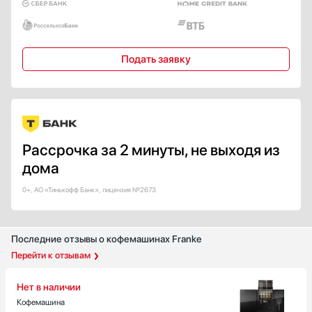
Классика
Показать все
Страна производства
Подать заявку
Австрия
Германия
Евросоюз
Италия
Китай
Рассрочка за 2 минуты, не выходя из
Показать все
дома
Гарантия, мес
0+, АО «Тинькофф Банк», лицензия №2673
12
Последние отзывы о кофемашинах Franke
Перейти к отзывам
Нет в наличии
Кофемашина