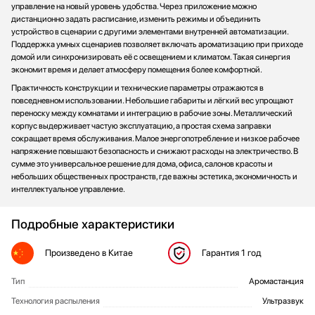
управление на новый уровень удобства. Через приложение можно
Стаканомоечные машины
дистанционно задать расписание, изменить режимы и объединить
Стиральные машины
устройство в сценарии с другими элементами внутренней автоматизации.
Поддержка умных сценариев позволяет включать ароматизацию при приходе
Сушильные машины
домой или синхронизировать её с освещением и климатом. Такая синергия
Телевизоры
экономит время и делает атмосферу помещения более комфортной.
Тостеры
Практичность конструкции и технические параметры отражаются в
повседневном использовании. Небольшие габариты и лёгкий вес упрощают
Увлажнители воздуха
переноску между комнатами и интеграцию в рабочие зоны. Металлический
Утюги
корпус выдерживает частую эксплуатацию, а простая схема заправки
Фены
сокращает время обслуживания. Малое энергопотребление и низкое рабочее
напряжение повышают безопасность и снижают расходы на электричество. В
Холодильники
сумме это универсальное решение для дома, офиса, салонов красоты и
Холодильное оборудование
небольших общественных пространств, где важны эстетика, экономичность и
Хьюмидоры
интеллектуальное управление.
Чайники
Подробные характеристики
Произведено
в Китае
Гарантия
1 год
Тип
Аромастанция
ОБЩИЕ ХАРАКТЕРИСТИКИ
Технология распыления
Ультразвук