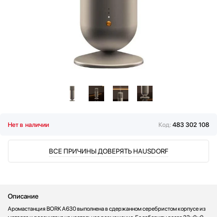
Водонагреватели
Вспениватели молока
Вытяжки
Гладильные системы
Дровяные печи
Духовые шкафы
Измельчители пищевых отходов
Ионизаторы воды
Комби-панели, фритюрницы и грили
Конвекционные печи
Нет в наличии
Код:
483 302 108
Кондиционеры
Кофемашины
ВСЕ ПРИЧИНЫ ДОВЕРЯТЬ HAUSDORF
Кофемолки
Кухонные комбайны
Массажеры и спорт. инвентарь
Микроволновые печи
Описание
Миксеры
Аромастанция BORK A630 выполнена в сдержанном серебристом корпусе из
Мойки