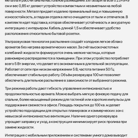
металла и рассчитана на настольное размещение. Ее габариты всего 23×9×9
Мультиварки
см и вес 0,85 кг делают устройство компактным и незаметным на любой
поверхности. Металл придает изделию премиальный вид и повышенную
Мясорубки
износостойкость, а гладкая отделка легко очищается от пыли и отпечатков. В
Наушники
комплекте идет подставка, которая обеспечивает устойчивость и аккуратную
интеграцию с интерьером. Кабель длиной 1,5 м обеспечивает удобство
Обогреватели
расположения относительно бытовой розетки.
Очистители воздуха
Ультразвуковая технология распыления создаёт холодное легкое облако
Пароварки
ароматов без нагрева ароматических масел. За счёт высокочастотных
Паровые шкафы для одежды
колебаний жидкости формируются очень мелкие частицы, которые
равномерно распределяются в помещении. При этом устройство потребляет
Парогенераторы
всего 5 Вт энергии, что делает его экономичным в длительной эксплуатации.
Подогреватели
Работает от сети при низком напряжении 5 В, частота питания 50 Гц
Посуда
обеспечивает стабильную работу. Объём резервуара 100 мл позволяет
обеспечить длительное распыление в зависимости от выбранного режима.
Посудомоечные машины
Три режима работы дают гибкость управления интенсивностью и
Проф. аксессуары
продолжительностью аромата. Можно выбрать мягкую фоновую подачу для
Профессиональные ледогенераторы
спальни, более насыщенный режим для гостиной или короткие импульсы для
поддержания свежести в офисе. Площадь покрытия до 100 кв. м делает
Профессиональные посудомоечные машины
устройство подходящим для открытых планировок и коммерческих зон с
Пылесосы
невысокой интенсивностью вентиляции. Наличие одного резервуара
Системы кипячения воды AquaHot
упрощает заправку и уход, а конструкция минимизирует риск пролива при
замене жидкости.
Смесители
Интеграция с мобильным приложением и системами умного дома выводит
Соковыжималки