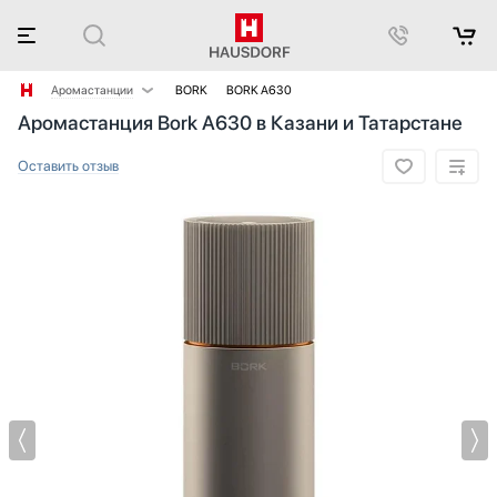
Аромастанции
BORK
BORK A630
Аромастанция Bork A630 в Казани и Татарстане
Аксессуары
Аксессуары и принадлежности
Оставить отзыв
Акустические системы
Барбекю
Беспроводные акустические системы
Блендеры
Вакуумные упаковщики
Варочные панели
Варочные центры
Вафельницы
Вентиляторы
Весы
Винные шкафы
Витрины