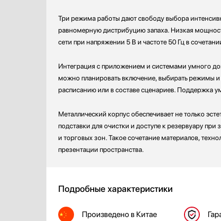
Профессиональные ледогенераторы
Три режима работы дают свободу выбора интенсивн
Профессиональные посудомоечные машины
равномерную дистрибуцию запаха. Низкая мощность 
Пылесосы
сети при напряжении 5 В и частоте 50 Гц в сочетан
Системы кипячения воды AquaHot
Смесители
Интеграция с приложением и системами умного до
Соковыжималки
можно планировать включение, выбирать режимы и 
Стаканомоечные машины
расписанию или в составе сценариев. Поддержка у
Стиральные машины
Сушильные машины
Металлический корпус обеспечивает не только эсте
Телевизоры
подставки для очистки и доступе к резервуару при
Тостеры
и торговых зон. Такое сочетание материалов, тех
Увлажнители воздуха
презентации пространства.
Утюги
Фены
Холодильники
Подробные характеристики
Холодильное оборудование
Хьюмидоры
Произведено
в Китае
Гар
Чайники