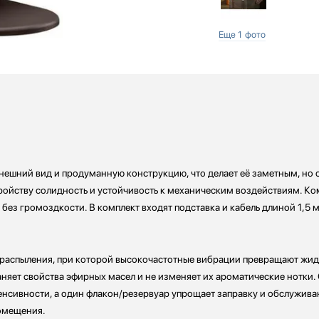
Еще 1 фото
нешний вид и продуманную конструкцию, что делает её заметным, но
тройству солидность и устойчивость к механическим воздействиям. Ко
без громоздкости. В комплект входят подставка и кабель длиной 1,5 м
 распыления, при которой высокочастотные вибрации превращают жид
аняет свойства эфирных масел и не изменяет их ароматические нотки.
енсивности, а один флакон/резервуар упрощает заправку и обслуживан
омещения.