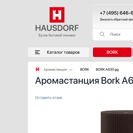
+7 (495) 646-
Заказать обратный зв
Поиск
Каталог товаров
BORK
Аромастанции
BORK
BORK A630 gg
Аромастанция Bork A6
Аксессуары
Аксессуары и принадлежности
Акустические системы
Оставить отзыв
Барбекю
Беспроводные акустические системы
Блендеры
Вакуумные упаковщики
Варочные панели