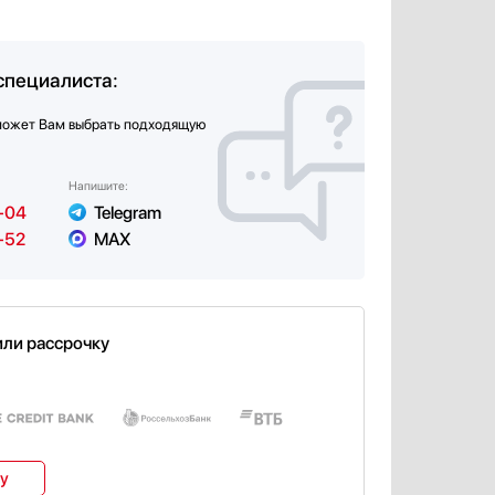
специалиста:
может Вам выбрать подходящую
Напишите:
-04
Telegram
-52
MAX
или рассрочку
ку