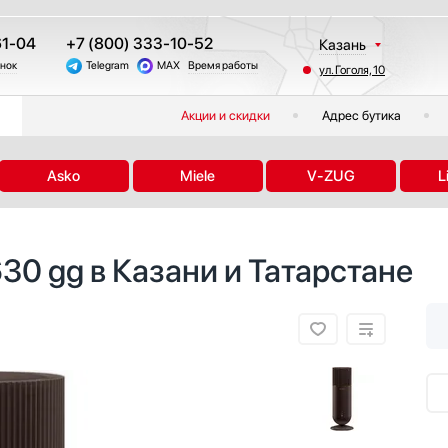
61-04
+7 (800) 333-10-52
Казань
онок
Telegram
MAX
Время работы
ул. Гоголя, 10
Москва
Санкт-Петербург
Акции и скидки
Адрес бутика
Краснодар
Екатеринбург
Asko
Miele
V-ZUG
L
Тюмень
Новосибирск
Челябинск
30 gg в Казани и Татарстане
Другие регионы