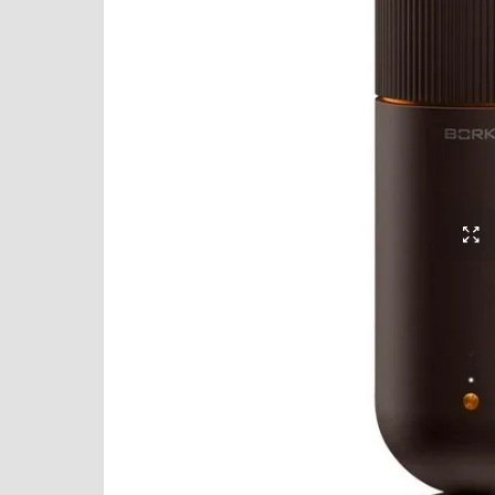
Варочные центры
Вафельницы
Вентиляторы
Весы
Винные шкафы
Витрины
Водонагреватели
Вспениватели молока
Вытяжки
Гладильные системы
Дровяные печи
Духовые шкафы
Измельчители пищевых отходов
Ионизаторы воды
Комби-панели, фритюрницы и грили
Конвекционные печи
Кондиционеры
Кофемашины