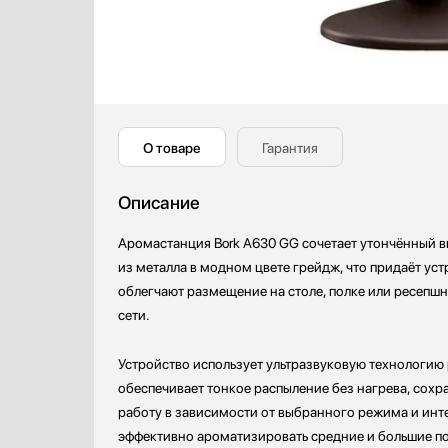
Кофемолки
Кухонные комбайны
Массажеры и спорт. инвентарь
Микроволновые печи
Миксеры
Мойки
О товаре
Гарантия
Мультиварки
Мясорубки
Описание
Наушники
Аромастанция Bork A630 GG сочетает утончённый в
Обогреватели
из металла в модном цвете грейдж, что придаёт ус
Очистители воздуха
облегчают размещение на столе, полке или ресепшн 
Пароварки
сети.
Паровые шкафы для одежды
Парогенераторы
Устройство использует ультразвуковую технологию
Подогреватели
обеспечивает тонкое распыление без нагрева, сохр
Посуда
работу в зависимости от выбранного режима и инт
Посудомоечные машины
эффективно ароматизировать средние и большие п
Проф. аксессуары