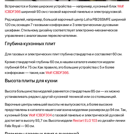
Встречаются и более широкие устройства — например, кухонный блок
Wolf
ICBDF366
шириной 93 см с газовой варочной панелью и электродуховкой.
Ряд моделей, например, большой варочный центр Lofra PBI26SMFE шириной
120 см, оснащен 7 газовыми конфорками и 3 электрическими духовыми
шкафами. Стильному дизайну соответствует электронно-механическое
управление с аналоговыми переключателями.
Глубина кухонных плит
Для газовых и электрических плит глубина стандартна и составляет 60 см.
Кроме стандартной глубины 60 см, в нашем каталоге имеются модели
глубиной 64 и 75 см. Как правило, это большие устройства с 5 и более
конфорками — такие, как
Wolf ICBDF366
.
Высота плиты для кухни
Высота большинства моделей равняется стандартным 85 см — их можно
устанавливать рядом с другой кухонной техникой или со столешницей.
Варочные центры меньшей высоты не выпускаются, а более высокие
представлены в каталоге нашего магазина моделями размером до 94 см. Так,
кухонный блок
Wolf ICBDF304
с газовой панелью и электрической духовкой
достигает в высоту 93,7 см. Высота модели
Restart ELG 103
из дизайн-линии
Felix Royal — 90 см.
Размеры газовых плит с духовкой