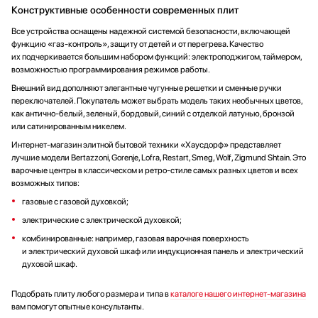
Конструктивные особенности современных плит
Все устройства оснащены надежной системой безопасности, включающей
функцию «газ-контроль», защиту от детей и от перегрева. Качество
их подчеркивается большим набором функций: электроподжигом, таймером,
возможностью программирования режимов работы.
Внешний вид дополняют элегантные чугунные решетки и сменные ручки
переключателей. Покупатель может выбрать модель таких необычных цветов,
как антично-белый, зеленый, бордовый, синий с отделкой латунью, бронзой
или сатинированным никелем.
Интернет-магазин элитной бытовой техники «Хаусдорф» представляет
лучшие модели Bertazzoni, Gorenje, Lofra, Restart, Smeg, Wolf, Zigmund Shtain. Это
варочные центры в классическом и ретро-стиле самых разных цветов и всех
возможных типов:
газовые с газовой духовкой;
электрические с электрической духовкой;
комбинированные: например, газовая варочная поверхность
и электрический духовой шкаф или индукционная панель и электрический
духовой шкаф.
Подобрать плиту любого размера и типа в
каталоге нашего интернет-магазина
вам помогут опытные консультанты.