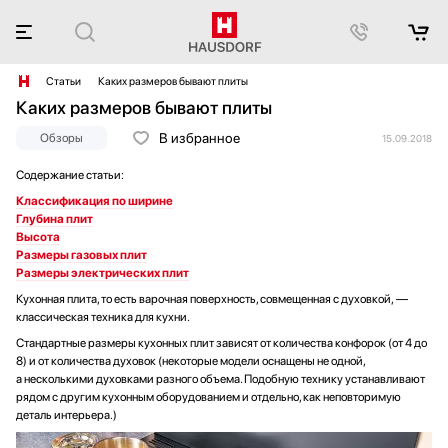
Статьи
Каких размеров бывают плиты
Каких размеров бывают плиты
В избранное
Обзоры
15.09.2018
Содержание статьи:
Классификация по ширине
Глубина плит
Высота
Размеры газовых плит
Размеры электрических плит
Кухонная плита, то есть варочная поверхность, совмещенная с духовкой, —
классическая техника для кухни.
Стандартные размеры кухонных плит зависят от количества конфорок (от 4 до
8) и от количества духовок (некоторые модели оснащены не одной,
а несколькими духовками разного объема. Подобную технику устанавливают
рядом с другим кухонным оборудованием и отдельно, как неповторимую
деталь интерьера.)